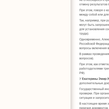
не относящихся к пр
отмену результатов 
При этом, говоря о к
между собой или для
Так, например, при 
могут быть запрошен
для установления с
труда).
Одновременно, Алек
Российской Федерац
вопросы включения в
В рамках проведения
вопросов).
При этом, как отмет
работодателями треб
РФ).
У
Екатерины Эмир-У
дополнительные док
Государственный инс
проверки. При орган
ситуации и запросит
В настоящее время з
перечня документов,