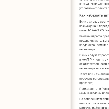
сотрудником Следств
уголовно-исполнител
Как избежать ш
Если разговор идет 
возбуждено и переда
главы IV КоАП РФ (н
Замена штрафа преду
предпринимательств
вреда охраняемым о
инспектора.
В иных случаях рабо
в КоАП РФ понятие 
от ответственности 
инспектора и основы
Также при назначени
перечень которых яв
проверки).
Представители Ростр
были выявлены прав
На вопрос
Екатерин
высказал свое личное
карточки работника 