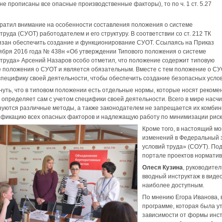
не прописаны все опасные производственные факторы), то по ч. 1 ст. 5.27
ратил внимание на особенности составления положения о системе
руда (СУОТ) работодателем и его структуру. В соответствии со ст. 212 ТК
язан обеспечить создание и функционирование СУОТ. Ссылаясь на Приказ
ября 2016 года № 438н «Об утверждении Типового положения о системе
труда» Арсений Назаров особо отметил, что положение содержит типовую
е положения о СУОТ и является обязательным. Вместе с тем положение о С
пецифику своей деятельности, чтобы обеспечить создание безопасных услов
нуть, что в типовом положении есть отдельные нормы, которые носят реко
 определяет сам с учетом специфики своей деятельности. Всего в мире насч
зуются различные методы, а также законодателем не запрещается их комби
ификацию всех опасных факторов и надлежащую работу по минимизации риск
Кроме того, в настоящий м
изменений в Федеральный з
условий труда» (СОУТ). По
портале проектов норматив
Олеся Кузина
, руководите
вводный инструктаж в виде
наиболее доступным.
По мнению Егора Иванова, 
программе, которая была у
зависимости от формы инс