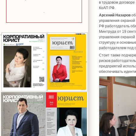
в трудовом договоре 
КоАП РФ.
Арсений Назаров
об
управления охраной т
РФ работодатель об
Минтруда от 19 сент
управления охраной 
структуру и основны
работодателем под с
Стоит также подчерк
рисков работодатель
предприятий исполь
обеспечивать идент