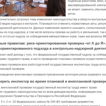
подписью работника либо, 
квалифицированной электро
не может заменить обычную
актах.
олнительно затронул тему изменения законодательства в области контрольно
0 видов надзора и контроля. Планируется отменить нормативные акты, регу
адзорной деятельности. Данные изменения принято называть «гильотинным к
ы из-под надзора, в том числе вопросы приема на работу и увольнения, так 
н остаться надзор за соблюдением императивных норм, таких как вопросы М
вым правилам: риск-ориентированная проверка «от А до Я»
-ориентированного подхода в контрольно-надзорной деяте
ачал свой доклад с того, что федеральный государственный надзор за соблю
ормы трудового права, в части проведения плановых проверок осуществляет
овых проверок всех работодателей государственные инспекторы труда испо
лановой проверки.
роведения внеплановых проверок присвоенная категория риска правового зн
верить инспектор во время плановой и внеплановой провер
 внеплановой проверки государственный инспектор труда имеет право
е трудового законодательства по всем доводам жалобы, информации или,
поручения Правительства и Президента Российской Федерации.
. 5 ч. 2 ст. 20 Федерального закона № 294-ФЗ требование документов,