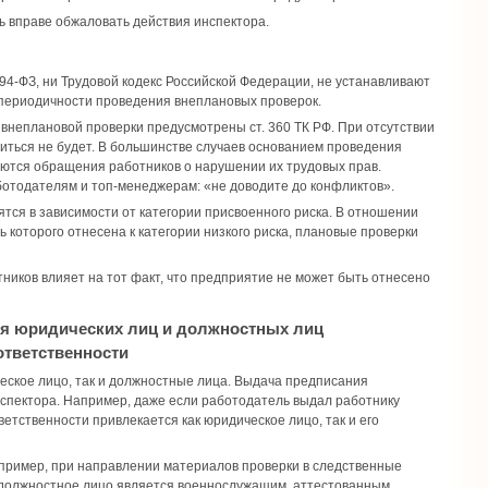
 вправе обжаловать действия инспектора.
4-ФЗ, ни Трудовой кодекс Российской Федерации, не устанавливают
 периодичности проведения внеплановых проверок.
внеплановой проверки предусмотрены ст. 360 ТК РФ. При отсутствии
иться не будет. В большинстве случаев основанием проведения
ются обращения работников о нарушении их трудовых прав.
отодателям и топ-менеджерам: «не доводите до конфликтов».
тся в зависимости от категории присвоенного риска. В отношении
 которого отнесена к категории низкого риска, плановые проверки
ников влияет на тот факт, что предприятие не может быть отнесено
я юридических лиц и должностных лиц
ответственности
еское лицо, так и должностные лица. Выдача предписания
спектора. Например, даже если работодатель выдал работнику
етственности привлекается как юридическое лицо, так и его
апример, при направлении материалов проверки в следственные
да должностное лицо является военнослужащим, аттестованным