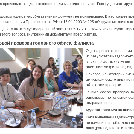
на производстве для выяснения наличия родственников. Роструд ориентирует
рудовом кодексе как обязательный документ не поименована. В настоящее вр
 постановлении Правительства РФ от 16.04.2003 № 225 «О трудовых книжках».
когда вступил в силу Федеральный закон от 06.12.2011 № 402-ФЗ «О бухгалтер
 этого вопроса внутренними документами предприятия.
овой проверки головного офиса, филиала
Оценка риска в отношении 
из результатов надзорно-к
в них несчастных случаев, 
работниками филиала(-ов).
Присвоение категории риск
ам) юридического лица не п
объектами проверки.
Таким образом, проверка н
одновременно головной офи
подразделения.
Куда жаловаться на инспе
Как в нынешнем администра
не изменилось: обжалован
лицу (руководителю или за