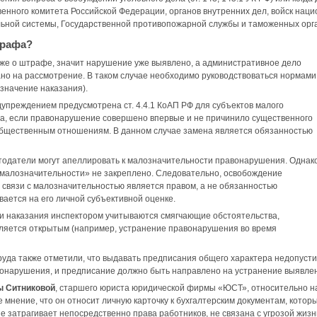
енного комитета Российской Федерации, органов внутренних дел, войск наци
ьной системы, Государственной противопожарной службы и таможенных орг
трафа?
уже о штрафе, значит нарушение уже выявлено, а административное дело
но на рассмотрение. В таком случае необходимо руководствоваться нормами
азначение наказания).
преждением предусмотрена ст. 4.4.1 КоАП РФ для субъектов малого
а, если правонарушение совершено впервые и не причинило существенного
бщественным отношениям. В данном случае замена является обязанностью
тодатели могут апеллировать к малозначительности правонарушения. Однак
«малозначительности» не закреплено. Следовательно, освобождение
в связи с малозначительностью является правом, а не обязанностью
вается на его личной субъективной оценке.
и наказания инспектором учитываются смягчающие обстоятельства,
ляется открытым (например, устранение правонарушения во время
уда также отметили, что выдавать предписания общего характера недопустим
онарушения, и предписание должно быть направлено на устранение выявле
ы Ситниковой
, старшего юриста юридической фирмы «ЮСТ», относительно н
 мнение, что он относит личную карточку к бухгалтерским документам, котор
не затрагивает непосредственно права работников, не связана с угрозой жиз