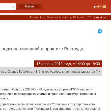
Москва, Пр. 60-летия Октября, 10 А, оф. 742
Контакты
надзора компаний в практике Роструда.
16 апреля 2019 года, с 14:00 до 18:00
 пер. Сивцев Вражек, д. 43, 6 этаж, Федеральная палата адвокатов РФ
ративных Юристов (ОКЮР) и Юридическая фирма «ЮСТ» провели
веденческого надзора компаний в практике Роструда. Проблемы
стью».
,
представила спикеров: начальника Управления государственного
 по труду и занятости (Роструда)
Егора Иванова
, начальника отдела