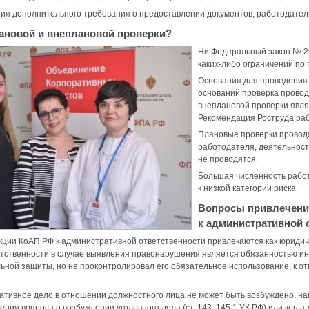
ия дополнительного требования о предоставлении документов, работодатель
лановой и внеплановой проверки?
Ни Федеральный закон № 29
каких-либо ограничений по
Основания для проведения 
оснований проверка провод
внеплановой проверки явля
Рекомендация Роструда раб
Плановые проверки проводя
работодателя, деятельность
не проводятся.
Большая численность работ
к низкой категории риска.
Вопросы привлечени
к административной 
ции КоАП РФ к административной ответственности привлекаются как юридич
етственности в случае выявления правонарушения является обязанностью ин
ьной защиты, но не проконтролировал его обязательное использование, к отв
ативное дело в отношении должностного лица не может быть возбуждено, н
ения вопроса о возбуждении уголовного дела (ст. 143, 145.1 УК РФ) или ког