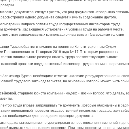
едмету проверки, признается грубым нарушением, которое может повлечь
проверки.
омплекте документов, следует учесть, что ряд документов неразрывно связан
 рассмотрения одного документа следует изучить содержание другого.
рассмотрении вопроса оплаты труда государственным инспектором труда
ы документы, касающиеся установления условий труда на рабочем месте,
оответствия выплачиваемых компенсационных выплат (за вредные условия
сандр Турков обратил внимание на принятие Конституционным Судом
ии Постановления от 11 апреля 2019 года № 17-П, которым разрешены
 состав минимального размера оплаты труда соответствующих выплат.
 плановой проверки государственный инспектор труда ограничен перечнем в
ил Александр Турков, необходимо отметить наличие у государственного инсп
ований трудового законодательства, на основании которой может быть принят
сейновой
, старшего юриста компании «Яндекс», возник вопрос, что делать,
ументы.
пектор труда вправе запрашивать те документы, которые обозначены в расп
изации внеплановой проверки государственный инспектор труда должен заб
ь все необходимые для проведения проверки документы.
аконодательством прямо не урегулирован вопрос внесения изменений и доп
 необходимых для проведения проверки. При этом, проектом нового админис