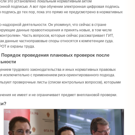
если это установлено локальным нормативным актом
нной подписью. А вот при обучении электронная цифровая подпись
 подпись до тех пор, пока это прямо не предусмотрено в нормативных
-надзорной деятельности. Он упомянул, что сейчас в стране
лирующие данные правоотношения и принять новые, в том числе
онтролем». Часть вопросов, которые сейчас рассматривает ГИТ,
как данные частноправовые споры относятся к компетенции суда.
РОТ и охраны труда.
. Порядок проведения плановых проверок после
льности
дением трудового законодательства и иных нормативных правовых
ся исключительно с применением риск-ориентированного подхода.
льзуют проверочные листы (списки контрольных вопросов), которыми
ачения не имеет и не ограничивает предмет внеплановой проверки.
ки?