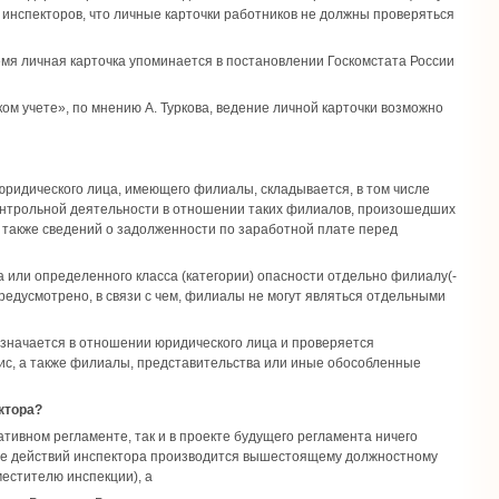
 инспекторов, что личные карточки работников не должны проверяться
емя личная карточка упоминается в постановлении Госкомстата России
ском учете», по мнению А. Туркова, ведение личной карточки возможно
юридического лица, имеющего филиалы, складывается, в том числе
онтрольной деятельности в отношении таких филиалов, произошедших
а также сведений о задолженности по заработной плате перед
а или определенного класса (категории) опасности отдельно филиалу(-
редусмотрено, в связи с чем, филиалы не могут являться отдельными
азначается в отношении юридического лица и проверяется
с, а также филиалы, представительства или иные обособленные
ктора?
тивном регламенте, так и в проекте будущего регламента ничего
ие действий инспектора производится вышестоящему должностному
местителю инспекции), а