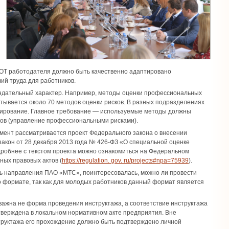
УОТ работодателя должно быть качественно адаптировано
ий труда для работников.
мендательный характер. Например, методы оценки профессиональных
итывается около 70 методов оценки рисков. В разных подразделениях
нирование. Главное требование — используемые методы должны
ов (управление профессиональными рисками).
омент рассматривается проект Федерального закона о внесении
акон от 28 декабря 2013 года № 426-ФЗ «О специальной оценке
дробнее с текстом проекта можно ознакомиться на Федеральном
ных правовых актов (
https://regulation. gov. ru/projects#npa=75939
).
ль направления ПАО «МТС», поинтересовалась, можно ли провести
о формате, так как для молодых работников данный формат является
важна не форма проведения инструктажа, а соответствие инструктажа
тверждена в локальном нормативном акте предприятия. Вне
труктажа его прохождение должно быть подтверждено личной