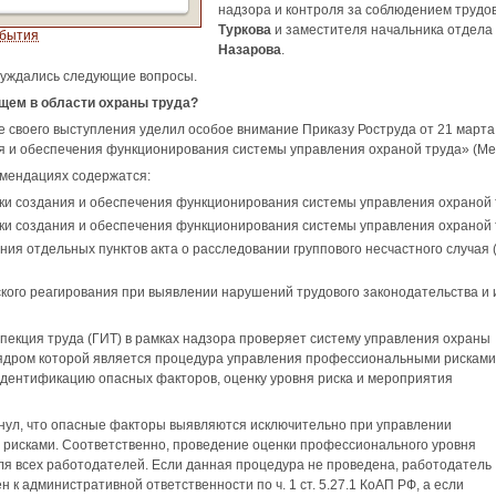
надзора и контроля за соблюдением трудо
Туркова
и заместителя начальника отдела 
обытия
Назарова
.
суждались следующие вопросы.
ущем в области охраны труда?
е своего выступления уделил особое внимание Приказу Роструда от 21 март
я и обеспечения функционирования системы управления охраной труда» (Ме
омендациях содержатся:
ки создания и обеспечения функционирования системы управления охраной 
ки создания и обеспечения функционирования системы управления охраной 
ния отдельных пунктов акта о расследовании группового несчастного случая 
кого реагирования при выявлении нарушений трудового законодательства и
пекция труда (ГИТ) в рамках надзора проверяет систему управления охраны
 ядром которой является процедура управления профессиональными рисками
дентификацию опасных факторов, оценку уровня риска и мероприятия
нул, что опасные факторы выявляются исключительно при управлении
рисками. Соответственно, проведение оценки профессионального уровня
ля всех работодателей. Если данная процедура не проведена, работодатель
 к административной ответственности по ч. 1 ст. 5.27.1 КоАП РФ, а если