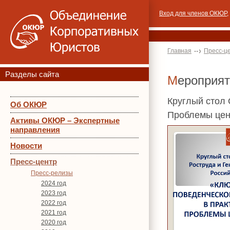
Вход для членов ОКЮР
,
Главная
Пресс-ц
Разделы сайта
Мероприя
Круглый стол 
Об ОКЮР
Проблемы цен
Активы ОКЮР – Экспертные
направления
Новости
Пресс-центр
Пресс-релизы
2024 год
2023 год
2022 год
2021 год
2020 год