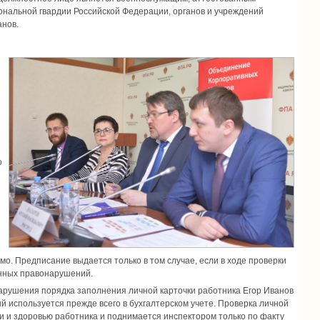
ональной гвардии Российской Федерации, органов и учреждений
анов.
о
о. Предписание выдается только в том случае, если в ходе проверки
нных правонарушений.
арушения порядка заполнения личной карточки работника Егор Иванов
ый используется прежде всего в бухгалтерском учете. Проверка личной
ни и здоровью работника и поднимается инспектором только по факту