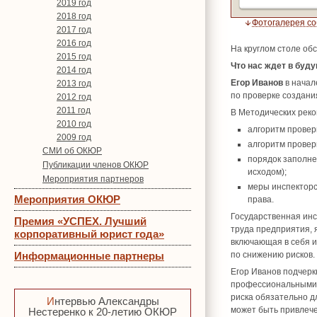
2019 год
2018 год
Фотогалерея с
2017 год
2016 год
На круглом столе об
2015 год
Что нас ждет в буд
2014 год
Егор Иванов
в начал
2013 год
по проверке создани
2012 год
2011 год
В Методических рек
2010 год
алгоритм провер
2009 год
алгоритм провер
СМИ об ОКЮР
порядок заполне
Публикации членов ОКЮР
исходом);
Мероприятия партнеров
меры инспекторс
Мероприятия ОКЮР
права.
Государственная инс
Премия «УСПЕХ. Лучший
труда предприятия,
корпоративный юрист года»
включающая в себя и
Информационные партнеры
по снижению рисков.
Егор Иванов подчерк
профессиональными 
риска обязательно д
Интервью Александры
может быть привлечен
Нестеренко к 20-летию ОКЮР