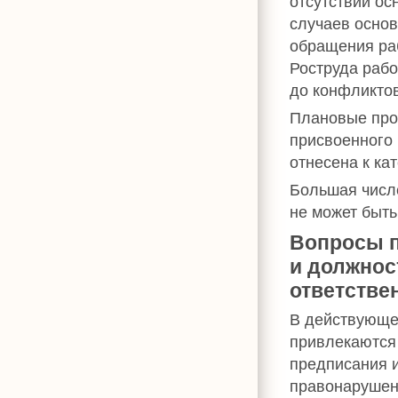
отсутствии ос
случаев осно
обращения ра
Роструда рабо
до конфликто
Плановые пров
присвоенного 
отнесена к ка
Большая числе
не может быть
Вопросы п
и должнос
ответстве
В действующе
привлекаются 
предписания и
правонарушен