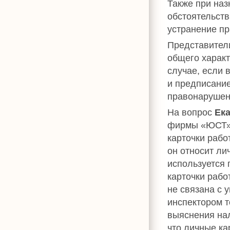
Также при на
обстоятельств
устранение пр
Представители
общего характ
случае, если
и предписани
правонарушен
На вопрос
Ек
фирмы «ЮСТ»,
карточки рабо
он относит ли
используется 
карточки рабо
не связана с 
инспектором т
выяснения нал
что личные ка