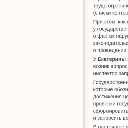
труда огранич
(списки контр
При этом, как
у государстве
о фактах нар
законодательс
о проведении в
У
Екатерины 
возник вопрос
инспектор за
Государственн
которые обоз
достижения це
проверки госу
сформировать
и запросить в
В настоящее 