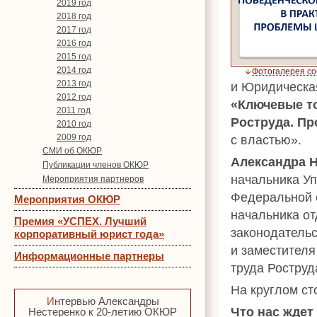
2019 год
2018 год
2017 год
2016 год
2015 год
2014 год
Фотогалерея с
2013 год
и Юридическа
2012 год
«Ключевые то
2011 год
Роструда. Пр
2010 год
2009 год
с властью».
СМИ об ОКЮР
Александра Н
Публикации членов ОКЮР
начальника Уп
Мероприятия партнеров
Федеральной с
Мероприятия ОКЮР
начальника от
Премия «УСПЕХ. Лучший
законодательс
корпоративный юрист года»
и заместителя
Информационные партнеры
труда Ростру
На круглом с
Интервью Александры
Что нас ждет
Нестеренко к 20-летию ОКЮР