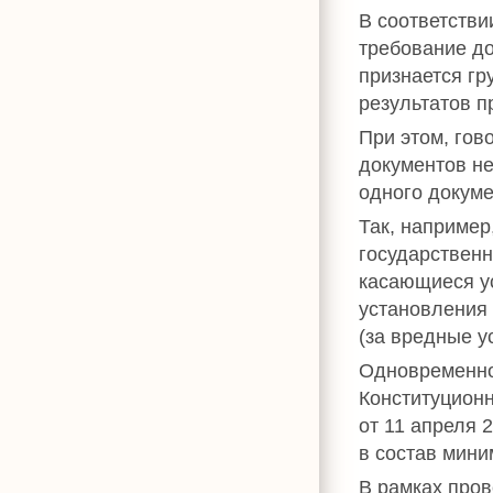
В соответствии
требование до
признается гр
результатов п
При этом, гов
документов н
одного докуме
Так, например
государственн
касающиеся ус
установления
(за вредные у
Одновременно
Конституцион
от 11 апреля 
в состав мини
В рамках пров