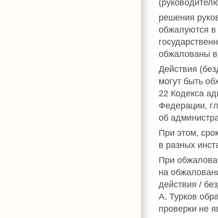
(руководителю
решения руко
обжалуются в
государственн
обжалованы в 
Действия (без
могут быть об
22 Кодекса ад
Федерации, г
об администр
При этом, сро
в разных инст
При обжалова
на обжаловани
действия / бе
А. Турков обр
проверки не 