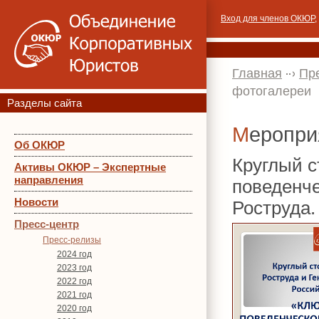
Вход для членов ОКЮР
,
Главная
Пр
фотогалереи
Разделы сайта
Меропр
Об ОКЮР
Круглый 
Активы ОКЮР – Экспертные
направления
поведенче
Новости
Роструда.
Пресс-центр
Пресс-релизы
2024 год
2023 год
2022 год
2021 год
2020 год