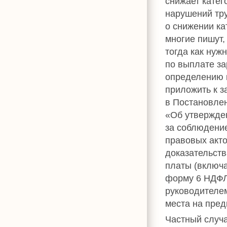
снижает катег
нарушений тру
о снижении ка
многие пишут,
тогда как нуж
по выплате за
определению к
приложить к з
в Постановлен
«Об утвержде
за соблюдение
правовых акто
доказательств
платы (включ
форму 6 НДФЛ,
руководителем
места на пред
Частный случа