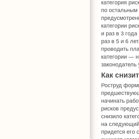
категория рис
по остальным
предусмотрены
категории рис
и раз в 3 год
раз в 5 и 6 л
проводить пла
категории — н
законодатель 
Как снизи
Роструд форми
предшествующе
начинать рабо
рисков преду
снизило катег
на следующий 
придется его 