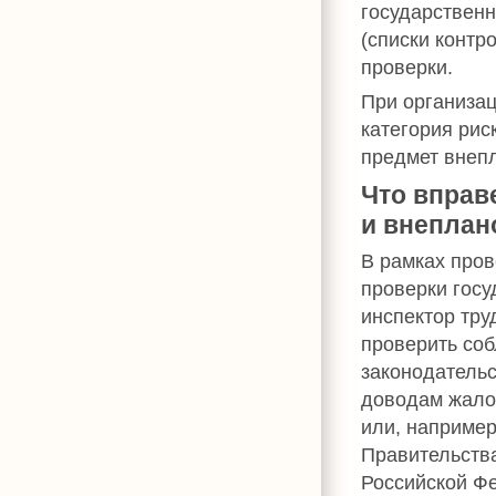
государствен
(списки контр
проверки.
При организа
категория рис
предмет внеп
Что вправ
и внеплан
В рамках про
проверки гос
инспектор тру
проверить со
законодательс
доводам жало
или, например
Правительств
Российской Ф