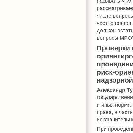
называть «гил
рассматривает
числе вопросы
частноправовы
должен остать
вопросы МРОТ
Проверки 
ориентиро
проведени
риск-орие
надзорной
Александр Т
государственн
и иных норма
права, в част
исключительн
При проведен