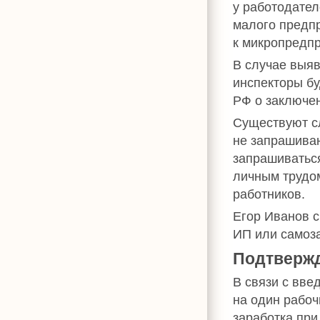
у работодател
малого предп
к микропредп
В случае выя
инспекторы бу
РФ о заключен
Существуют сл
не запрашива
запрашиваться
личным трудом
работников.
Егор Иванов с
ИП или самоз
Подтвержд
В связи с вве
на один рабоч
заработка при