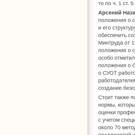
то по ч. 1 ст.
Арсений Наз
положения о с
и его структур
обеспечить с
Минтруда от 1
положения о 
особо отметил
положения о С
о СУОТ работ
работодателем
создание безо
Стоит также п
нормы, которы
оценки профе
с учетом спец
около 70 мето
предприятий и