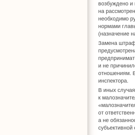
возбуждено и
на рассмотрен
необходимо р
нормами глав
(назначение н
Замена штра
предусмотрена
предпринимат
и не причини
отношениям. 
инспектора.
В иных случая
к малозначит
«малозначите
от ответствен
а не обязанно
субъективной 