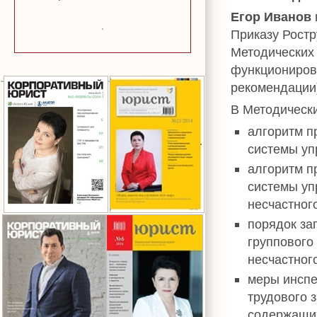
Егор Иванов
Приказу Ростр
Методических 
функциониров
рекомендации
В Методическ
алгоритм п
системы уп
алгоритм п
системы уп
несчастног
порядок за
группового
несчастног
меры инспе
трудового 
содержащих