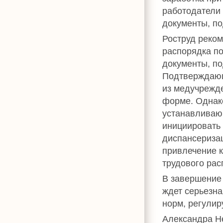
работодатели 
документы, п
Роструд реком
распорядка по
документы, п
Подтверждающ
из медучрежд
форме. Однако
устанавливаю
инициировать 
диспансериза
привлечение к
трудового рас
В завершение 
ждет серьезна
норм, регулир
Александра Н