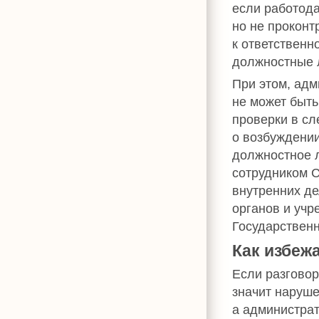
если работод
но не проконт
к ответственн
должностные 
При этом, адм
не может быть
проверки в с
о возбуждении 
должностное 
сотрудником С
внутренних де
органов и учр
Государствен
Как избеж
Если разговор
значит наруш
а администра