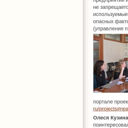
не запрещает
используемые
опасных факт
(управление 
портале проек
ru/projects#n
Олеся Кузин
поинтересовал