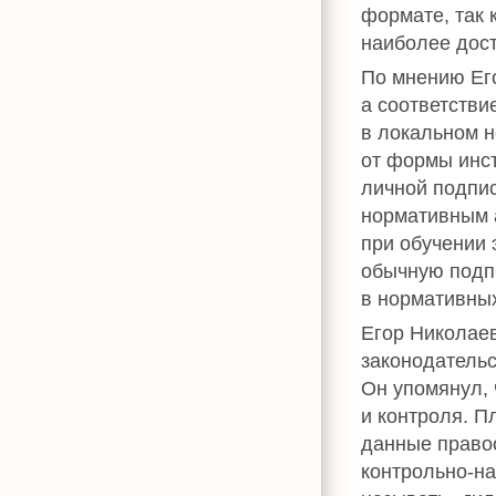
формате, так
наиболее дос
По мнению Ег
а соответстви
в локальном н
от формы инс
личной подпис
нормативным 
при обучении 
обычную подпи
в нормативных
Егор Николае
законодательс
Он упомянул, 
и контроля. П
данные правоо
контрольно-н