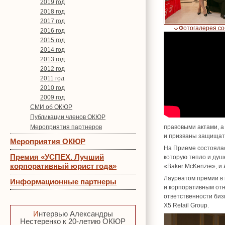
2019 год
2018 год
2017 год
Фотогалерея с
2016 год
2015 год
2014 год
2013 год
2012 год
2011 год
2010 год
2009 год
СМИ об ОКЮР
Публикации членов ОКЮР
Мероприятия партнеров
правовыми актами, а
и призваны защищат
Мероприятия ОКЮР
На Приеме состояла
Премия «УСПЕХ. Лучший
которую тепло и ду
корпоративный юрист года»
«Baker McKenzie», и
Лауреатом премии в
Информационные партнеры
и корпоративным отн
ответственности би
Х5 Retail Group.
Интервью Александры
Нестеренко к 20-летию ОКЮР