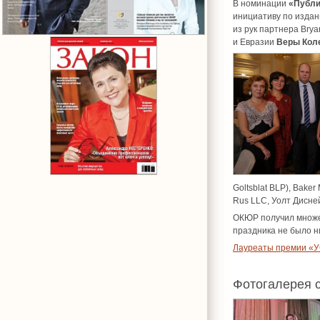
В номинации
«Публи
инициативу по издан
из рук партнера Brya
и Евразии
Веры Кол
Goltsblat BLP), Bake
Rus LLC, Уолт Дисне
ОКЮР получил множе
праздника не было н
Лауреаты премии «У
Фотогалерея 