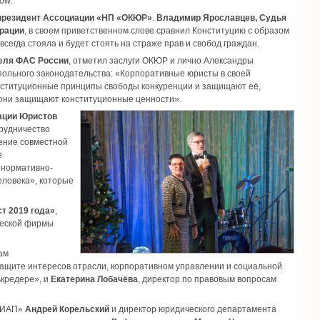
ow.
 президент Ассоциации «НП «ОКЮР»
.
Владимир Ярославцев, Судья
ерации
, в своем приветственном слове сравнил Конституцию с образом
всегда стояла и будет стоять на страже прав и свобод граждан.
теля ФАС России
, отметил заслуги ОКЮР и лично Александры
ольного законодательства: «Корпоративные юристы в своей
нституционные принципы свободы конкуренции и защищают её,
они защищают конституционные ценности».
ации Юристов
трудничество
жение совместной
е
 нормативно-
еловека», которые
т 2019 года»
,
ческой фирмы
ам
 защите интересов отрасли, корпоративном управлении и социальной
ькредере», и
Екатерина Лобачёва
, директор по правовым вопросам
«КИАП»
Андрей Корельский
и директор юридического департамента