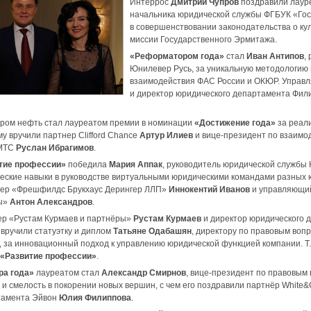
Интеррос
Дмитрий Чупров
поздравили лаур
начальника юридической службы ФГБУК «Го
в совершенствовании законодательства о ку
миссии Государственного Эрмитажа.
«Реформатором года»
стал
Иван Антипов
,
Юнилевер Русь, за уникальную методологию
взаимодействия ФАС России и ОКЮР. Управ
и директор юридического департамента Фил
ром нефть стал лауреатом премии в номинации
«Достижение года»
за реал
у вручили партнер Clifford Chance
Артур Илиев
и вице-президент по взаимод
 МТС
Руслан Ибрагимов
.
тие профессии»
победила
Мария Аппак
, руководитель юридической службы 
еские навыки в руководстве виртуальными юридическими командами разных 
нер «Фрешфилдс Брукхаус Дерингер ЛЛП»
Иннокентий Иванов
и управляющий
ры»
Антон Александров
.
р «Рустам Курмаев и партнёры»
Рустам Курмаев
и директор юридического 
вручили статуэтку и диплом
Татьяне Одабашян
, директору по правовым во
 за инновационный подход к управлению юридической функцией компании. 
«Развитие профессии»
.
ра года»
лауреатом стал
Александр Смирнов
, вице-президент по правовы
и смелость в покорении новых вершин, с чем его поздравили партнёр White
тамента Эйвон
Юлия Филиппова
.