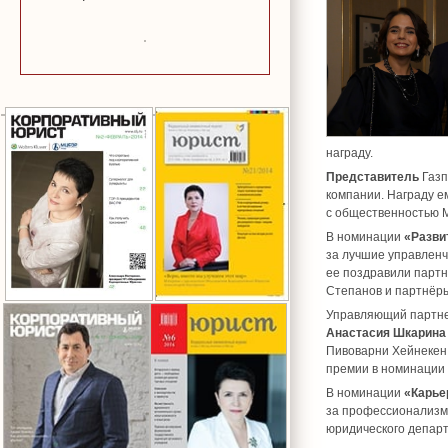
награду.
Представитель
Газп
компании. Награду ем
с общественностью
В номинации
«Разви
за лучшие управленч
ее поздравили парт
Степанов и партнё
Управляющий партне
Анастасия Шкарина
Пивоварни Хейнекен,
премии в номинации
В номинации
«Карье
за профессионализм 
юридического депар