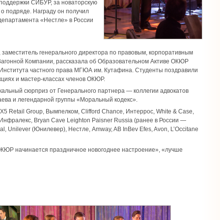
 поддержки СИБУР, за новаторскую
 о подряде. Награду он получил
департамента «Нестле» в России
, заместитель генерального директора по правовым, корпоративным
агонной Компании, рассказала об Образовательном Активе ОКЮР
а Института частного права МГЮА им. Кутафина. Студенты поздравили
кциях и мастер-классах членов ОКЮР.
кальный сюрприз от Генерального партнера — коллегии адвокатов
ева и легендарной группы «Моральный кодекс».
Retail Group, Вымпелком, Clifford Chance, Интеррос, White & Case,
Инфралекс, Bryan Cave Leighton Paisner Russia (ранее в России —
l, Unilever (Юнилевер), Нестле, Amway, AB InBev Efes, Avon, L’Occitane
ОКЮР начинается праздничное новогоднее настроение», «лучше