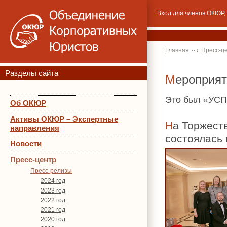
Вход для членов ОКЮР
,
Главная
Пресс-ц
Разделы сайта
Мероприя
Это был «УСП
Об ОКЮР
Активы ОКЮР – Экспертные
На Торжественном приеме ОКЮР, посвященному Дню Конституции Российской Федерации,
направления
состоялась
Новости
Пресс-центр
Пресс-релизы
2024 год
2023 год
2022 год
2021 год
2020 год