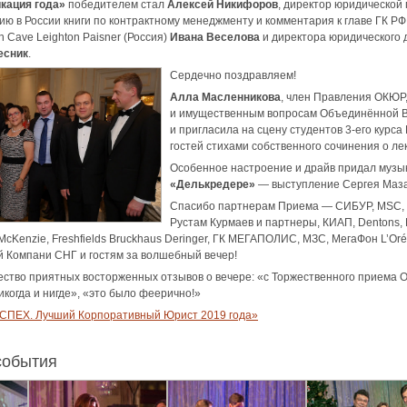
кация года»
победителем стал
Алексей Никифоров
, директор юридической
ию в России книги по контрактному менеджменту и комментария к главе ГК РФ
n Cave Leighton Paisner (Россия)
Ивана Веселова
и директора юридического 
есник
.
Сердечно поздравляем!
Алла Масленникова
, член Правления ОКЮР
и имущественным вопросам Объединённой В
и пригласила на сцену студентов 3-его курс
гостей стихами собственного сочинения о ле
Особенное настроение и драйв придал музы
«Делькредере»
— выступление Сергея Маза
Спасибо партнерам Приема — СИБУР, MSC, X5 
Рустам Курмаев и партнеры, КИАП, Dentons, 
r McKenzie, Freshfields Bruckhaus Deringer, ГК МЕГАПОЛИС, МЗС, МегаФон L’Oréa
й Компани СНГ и гостям за волшебный вечер!
ство приятных восторженных отзывов о вечере: «с Торжественного приема 
икогда и нигде», «это было феерично!»
СПЕХ. Лучший Корпоративный Юрист 2019 года»
события