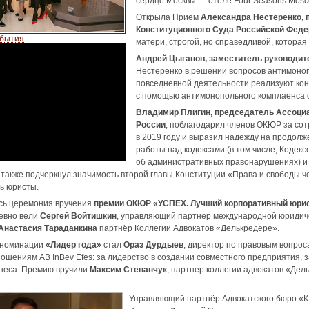
сердце Москвы — отеле Four Seasons Моsc
Открыла Прием
Александра Нестеренко,
Конституционного Суда Российской Фед
обытия
матери, строгой, но справедливой, которая 
Андрей Цыганов, заместитель руководи
Нестеренко в решении вопросов антимоноп
повседневной деятельности реализуют ко
с помощью антимонопольного комплаенса 
Владимир Плигин, председатель Ассоци
России
, поблагодарил членов ОКЮР за со
в 2019 году и выразил надежду на продол
работы над кодексами (в том числе, Кодекс
об административных правонарушениях) и
 также подчеркнул значимость второй главы Конституции «Права и свободы ч
ь юристы.
сь церемония вручения
премии ОКЮР «УСПЕХ. Лучший корпоративный юрис
шевно вели
Сергей Войтишкин
, управляющий партнер международной юриди
Анастасия Тараданкина
партнёр Коллегии Адвокатов «Делькредере».
 номинации
«Лидер года»
стал
Ораз Дурдыев
, директор по правовым вопрос
ошениям AB InBev Efes: за лидерство в создании совместного предприятия,
знеса. Премию вручили
Максим Степанчук
, партнер коллегии адвокатов «Дел
Управляющий партнёр Адвокатского бюро 