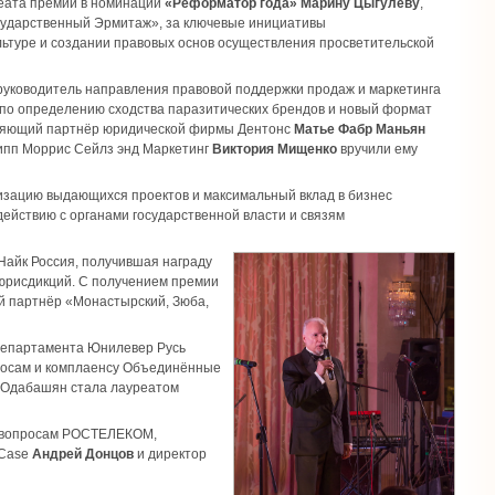
еата премии в номинации
«Реформатор года» Марину Цыгулеву
,
сударственный Эрмитаж», за ключевые инициативы
льтуре и создании правовых основ осуществления просветительской
 руководитель направления правовой поддержки продаж и маркетинга
 по определению сходства паразитических брендов и новый формат
ляющий партнёр юридической фирмы Дентонс
Матье Фабр Маньян
ипп Моррис Сейлз энд Маркетинг
Виктория Мищенко
вручили ему
изацию выдающихся проектов и максимальный вклад в бизнес
ействию с органами государственной власти и связям
Найк Россия, получившая награду
юрисдикций. С получением премии
 партнёр «Монастырский, Зюба,
департамента Юнилевер Русь
просам и комплаенсу Объединённые
Т.Одабашян стала лауреатом
м вопросам РОСТЕЛЕКОМ,
&Case
Андрей Донцов
и директор