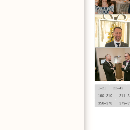
1–21
22–42
190–210
211–2
358–378
379–3