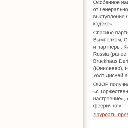
Особенное на
от Генеральн
выступление 
кодекс».
Спасибо партн
Вымпелком, Cl
и партнеры, К
Russia (ранее 
Bruckhaus Der
(Юнилевер), Н
Уолт Дисней К
ОКЮР получил
«с Торжестве
настроение», 
феерично!»
Лауреаты пре