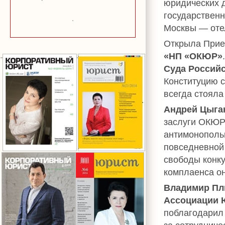
юридических 
государственн
Москвы — оте
Открыла При
«НП «ОКЮР»
Суда Россий
Конституцию с
всегда стояла
Андрей Цыга
заслуги ОКЮР
антимонополь
повседневной
свободы конк
комплаенса о
Владимир Пл
Ассоциации 
поблагодарил