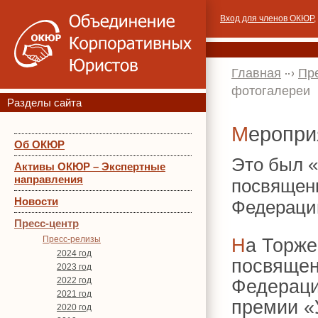
Вход для членов ОКЮР
,
Главная
Пр
фотогалереи
Разделы сайта
Меропр
Об ОКЮР
Это был 
Активы ОКЮР – Экспертные
направления
посвящен
Новости
Федераци
Пресс-центр
Пресс-релизы
На Торжественном приеме ОКЮР,
2024 год
посвящен
2023 год
2022 год
Федераци
2021 год
премии «
2020 год