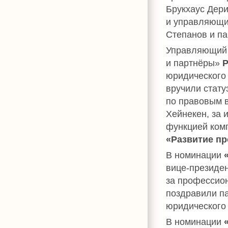
Брукхаус Дер
и управляющи
Степанов и п
Управляющий 
и партнёры»
Р
юридического
вручили стату
по правовым 
Хейнекен, за
функцией ком
«Развитие п
В номинации
вице-президе
за профессион
поздравили п
юридического
В номинации