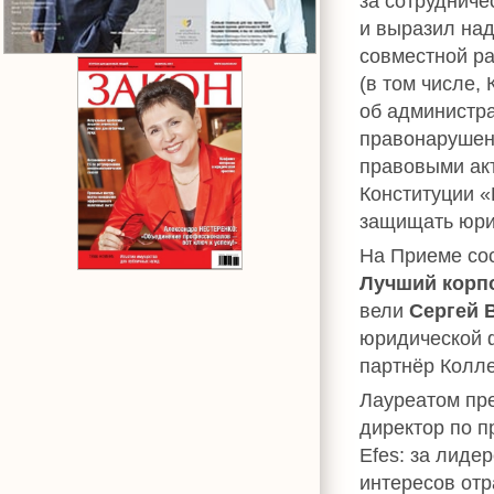
за сотрудниче
и выразил на
совместной р
(в том числе, 
об администр
правонарушен
правовыми акт
Конституции «
защищать юри
На Приеме со
Лучший корп
вели
Сергей 
юридической 
партнёр Колл
Лауреатом пр
директор по 
Efes: за лиде
интересов отр