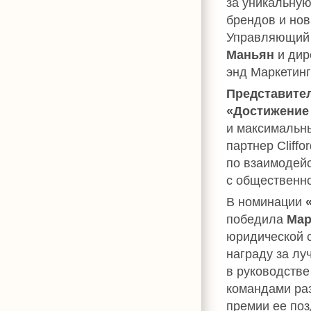
за уникальну
брендов и но
Управляющий 
Маньян
и дир
энд Маркетин
Представите
«Достижение
и максимальны
партнер Cliff
по взаимодейс
с обществен
В номинации
победила
Мар
юридической 
награду за лу
в руководств
командами ра
премии ее по