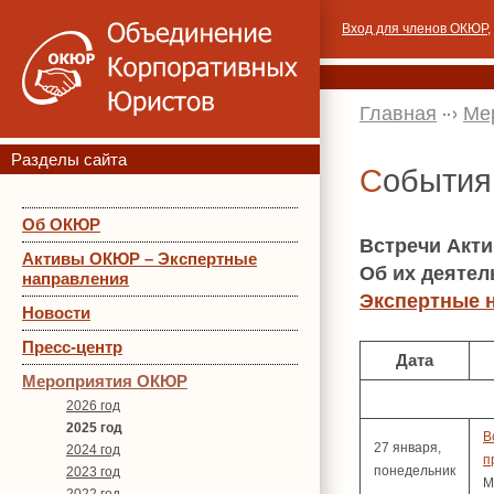
Вход для членов ОКЮР
,
Главная
Ме
Разделы сайта
Событи
Об ОКЮР
Встречи Акт
Активы ОКЮР – Экспертные
Об их деятел
направления
Экспертные 
Новости
Пресс-центр
Дата
Мероприятия ОКЮР
2026 год
2025 год
В
27 января,
2024 год
п
понедельник
2023 год
М