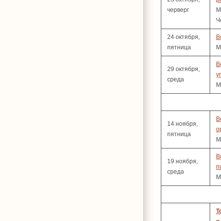
черверг
М
Ч
24 октября,
В
пятница
М
В
29 октября,
у
среда
М
В
14 ноября,
о
пятница
М
В
19 ноября,
п
среда
М
Т