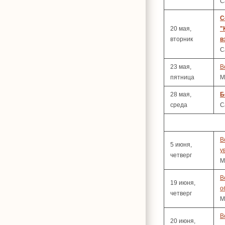
С
С
20 мая,
"
вторник
в
С
23 мая,
В
пятница
М
28 мая,
Б
среда
С
В
5 июня,
у
четверг
М
В
19 июня,
о
четверг
М
В
20 июня,