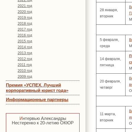
2022 год
2021 год
В
28 января,
2020 год
П
вторник
2019 год
М
2018 год
2017 год
2016 год
5 февраля,
В
2015 год
среда
М
2014 год
2013 год
П
2012 год
14 февраля,
с
2011 год
пятница
М
2010 год
2009 год
В
20 февраля,
Премия «УСПЕХ. Лучший
в
четверг
корпоративный юрист года»
О
Информационные партнеры
В
11 марта,
и
Интервью Александры
вторник
Нестеренко к 20-летию ОКЮР
О