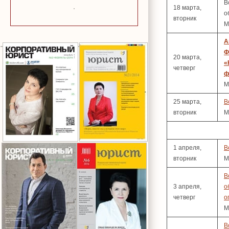
В
18 марта,
о
вторник
М
А
Ф
20 марта,
«
четверг
ф
М
25 марта,
В
вторник
М
1 апреля,
В
вторник
М
В
3 апреля,
о
четверг
о
М
В