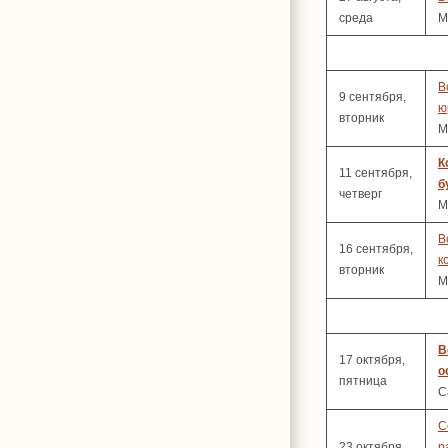
среда
М
В
9 сентября,
ю
вторник
М
К
11 сентября,
б
четверг
М
В
16 сентября,
к
вторник
М
В
17 октября,
о
пятница
С
С
23 октября,
р