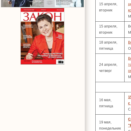
15 апреля,
ц
вторник
к
М
15 апреля,
В
вторник
М
18 апреля,
В
пятница
О
В
24 апреля,
т
четверг
о
М
1
16 мая,
с
пятница
С
С
19 мая,
"
понедельник