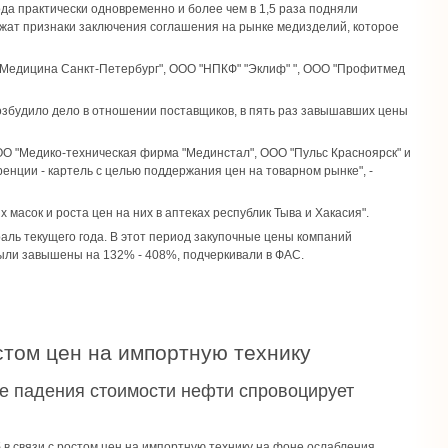
да практически одновременно и более чем в 1,5 раза подняли
ржат признаки заключения соглашения на рынке медизделий, которое
"Медицина Санкт-Петербург", ООО "НПКФ" "Эклиф" ", ООО "Профитмед
збудило дело в отношении поставщиков, в пять раз завышавших цены
О "Медико-техническая фирма "Мединстал", ООО "Пульс Красноярск" и
ренции - картель с целью поддержания цен на товарном рынке", -
масок и роста цен на них в аптеках республик Тыва и Хакасия".
раль текущего года. В этот период закупочные цены компаний
были завышены на 132% - 408%, подчеркивали в ФАС.
остом цен на импортную технику
е падения стоимости нефти спровоцирует
в связи с ростом цен на импортную технику на фоне ослабления