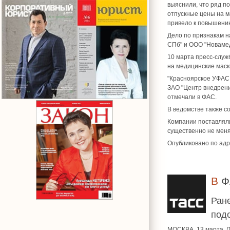
выяснили, что ряд п
отпускные цены на м
привело к повышению
Дело по признакам н
СПб" и ООО "Новаме
10 марта пресс-служ
на медицинские маски
"Красноярское УФАС 
ЗАО "Центр внедрения
отмечали в ФАС.
В ведомстве также со
Компании поставляли
существенно не меня
Опубликовано по адр
В 
Ран
под
МОСКВА, 13 марта. /