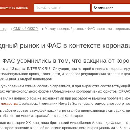
получить пароль
ентр
СМИ об ОКЮР
Международный рынок и ФАС в контексте коронав
одный рынок и ФАС в контексте коронав
В ФАС усомнились в том, что вакцина от ко
осква. 13 марта. INTERFAX.RU - Ситуация, при которой вакцина от коронавир
нтеллектуального права, в частности, и вопросов регулирования отрасли в ц
ужбы (ФАС) Андрей Кашеваров.
регулированием этим абсолютно справимся, и при выработке соответствующей
арах Антимонопольного форума Объединения корпоративных юристов (ОКЮР)
ветил на вопрос о том, не возникнет ли при разработке вакцины проблем с 
 лекарства
швейцарской компании Novartis Золгенсма, стоимость которого п
 выработке соответствующей вакцины не стал бы прогнозировать ситуацию, п
а абсолютно многим странам", - сказал Кашеваров.
оде из истории XX века, когда британский микробиолог Александр Флеминг, 
аспространение в первой половине прошлого века инфекционными заболева