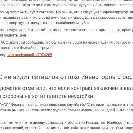
алоб не было. Об этом он сказал журналистам в кулуарах Антимонопольного
алобы] могут быть, тут я согласен. На рынке, что в ситуации с коронавирусом, 
, возникает различного рода ажиотажный спрос, вслед за спросом растет пре
 на импортную технику в связи с ослаблением рубля.
многих случаях работают объективные экономические факторы, но некоторые 
и поднять цены.
СС эксперты сообщили, что ослабление рубля на фоне падения стоимости 
 начаться в ближайшее время.
есу:
tass.ru/ekonomika/7974285
АС не видит сигналов оттока инвесторов с ро
домстве отметили, что если контракт заключен в вал
 стороны не хотят платить неустойки
ТАСС/. Федеральная антимонопольная служба (ФАС) не видит сигналов оттока 
ости на рынках. Об этом заявил журналистам замглавы ФАС Андрей Цыганов
ов о том, что кто-то дверцу закрывает и убегает из России, нет. Наоборот - м
их поколений, столетий на таких рынках работают и знают там все. Они смогут 