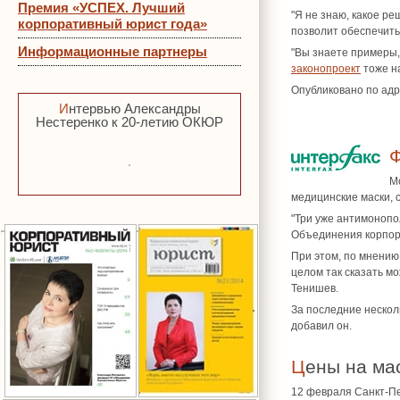
Премия «УСПЕХ. Лучший
"Я не знаю, какое р
корпоративный юрист года»
позволит обеспечить
Информационные партнеры
"Вы знаете примеры,
законопроект
тоже на
Опубликовано по адр
Интервью Александры
Нестеренко к 20-летию ОКЮР
М
медицинские маски, 
"Три уже антимонопо
Объединения корпора
При этом, по мнению
целом так сказать м
Тенишев.
За последние несколь
добавил он.
Цены на м
12 февраля Санкт-П