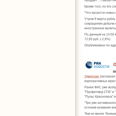
продают", - сказал он
Кроме того, по его с
"Что касается новых 
Утром 9 марта рубль
сокращении добычи н
иностранные валюты 
По данным на 14:50 м
72,65 руб. (-2,9%).
Опубликовано по адр
М
Удмуртии
, рассказа
корпоративных юрис
Ранее ФАС уже возб
"Профитмед СПб" и 
"Пульс Красноярск" 
"Три уже антимонопо
уточнив названия ко
Тем не менее Тенише