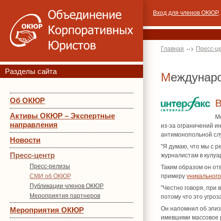
Вход для членов ОКЮР
,
Главная
Пресс-ц
Разделы сайта
Междунар
Об ОКЮР
Активы ОКЮР – Экспертные
М
направления
из-за ограничений и
антимонопольной сл
Новости
"Я думаю, что мы с 
Пресс-центр
журналистам в кулу
Пресс-релизы
Таким образом он от
СМИ об ОКЮР
примеру
уникального
Публикации членов ОКЮР
"Честно говоря, при
Мероприятия партнеров
потому что это угроз
Он напомнил об эпиз
Мероприятия ОКЮР
имевшими массовое р