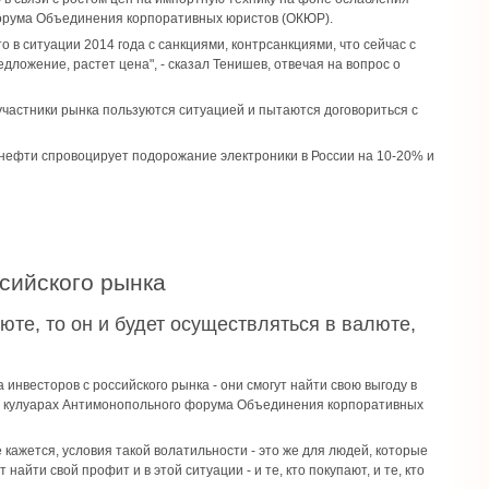
 форума Объединения корпоративных юристов (ОКЮР).
что в ситуации 2014 года с санкциями, контрсанкциями, что сейчас с
дложение, растет цена", - сказал Тенишев, отвечая на вопрос о
участники рынка пользуются ситуацией и пытаются договориться с
нефти спровоцирует подорожание электроники в России на 10-20% и
ссийского рынка
юте, то он и будет осуществляться в валюте,
инвесторов с российского рынка - они смогут найти свою выгоду в
 в кулуарах Антимонопольного форума Объединения корпоративных
не кажется, условия такой волатильности - это же для людей, которые
найти свой профит и в этой ситуации - и те, кто покупают, и те, кто