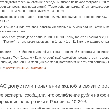
оставщиков в северной столице с середины января по начало февраля 2020 го
аски для розничных предприятий. "Такие действия компаний-оптовиков соде
 цен", - отмечали в пресс-службе управления.
арушения закона о защите конкуренции было возбуждено в отношении ООО 
д СПб".
ба ФАС сообщила, что Красноярское Управление антимонопольной службы во
 в Хакасии и Туве.
России возбудило дело в отношении ООО "ФК Гранд Капитал Красноярск", ОО
 "Протек" по признакам нарушения п. 1 части 1 ст. 11 Закона о защите конку
общали, что "действия компаний могли стать причиной дефицита медицинских 
 маски в Туву, Хакасию и Красноярский край с декабря прошлого года по фев
лись, однако цены на медицинские маски, поставляемые в эти три региона, 
есу:
www.interfax.ru/russia/699023
ФАС допустили появление жалоб в связи с р
ее эксперты сообщили, что ослабление рубля на фон
орожание электроники в России на 10-20%
ТАСС/. Замглавы ФАС Андрей Тенишев считает возможным проявление жалоб 