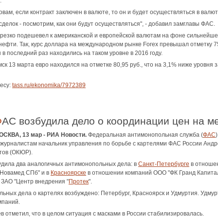
.
ловам, если контракт заключен в валюте, то он и будет осуществляться в валю
сделок - посмотрим, как они будут осуществляться", - добавил замглавы ФАС.
 резко подешевел к американской и европейской валютам на фоне сильнейшег
ефти. Так, курс доллара на международном рынке Forex превышал отметку 75
в последний раз находились на таком уровне в 2016 году.
ск 13 марта евро находился на отметке 80,95 руб., что на 3,1% ниже уровня
есу:
tass.ru/ekonomika/7972389
ФАС возбудила дело о координации цен на м
ОСКВА, 13 мар - РИА Новости.
Федеральная антимонопольная служба (
ФАС
л журналистам начальник управления по борьбе с картелями ФАС России Ан
тов (ОКЮР).
удила два аналогичных антимонопольных дела: в
Санкт-Петербурге
в отношен
"Новамед СПб" и в
Красноярске
в отношении компаний ООО "ФК Гранд Капитал
и ЗАО "Центр внедрения "
Протек
".
льных дела о картелях возбуждено: Петербург, Красноярск и Удмуртия. Удмурт
мпаний.
в отметил, что в целом ситуация с масками в России стабилизировалась.