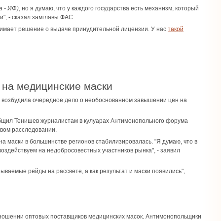
 - ИФ)
, но я думаю, что у каждого государства есть механизм, который
", - сказал замглавы ФАС.
нимает решение о выдаче принудительной лицензии. У нас
такой
н на медицинские маски
) возбудила очередное дело о необоснованном завышении цен на
ообщил Тенишев журналистам в кулуарах Антимонопольного форума
вом расследовании.
а маски в большинстве регионов стабилизировалась. "Я думаю, что в
воздействуем на недобросовестных участников рынка", - заявил
ываемые рейды на рассвете, а как результат и маски появились",
ношении оптовых поставщиков медицинских масок. Антимонопольщики