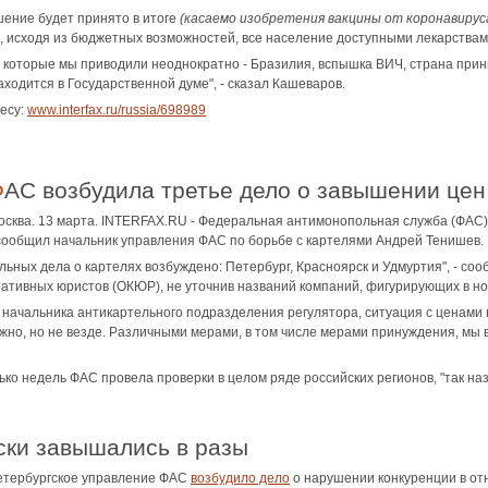
ешение будет принято в итоге
(касаемо изобретения вакцины от коронавируса
, исходя из бюджетных возможностей, все население доступными лекарствами
 которые мы приводили неоднократно - Бразилия, вспышка ВИЧ, страна при
ходится в Государственной думе", - сказал Кашеваров.
есу:
www.interfax.ru/russia/698989
ФАС возбудила третье дело о завышении це
осква. 13 марта. INTERFAX.RU - Федеральная антимонопольная служба (ФАС
сообщил начальник управления ФАС по борьбе с картелями Андрей Тенишев.
льных дела о картелях возбуждено: Петербург, Красноярск и Удмуртия", - с
тивных юристов (ОКЮР), не уточнив названий компаний, фигурирующих в но
 начальника антикартельного подразделения регулятора, ситуация с ценами н
ожно, но не везде. Различными мерами, в том числе мерами принуждения, мы 
ко недель ФАС провела проверки в целом ряде российских регионов, "так наз
аски завышались в разы
етербургское управление ФАС
возбудило дело
о нарушении конкуренции в от