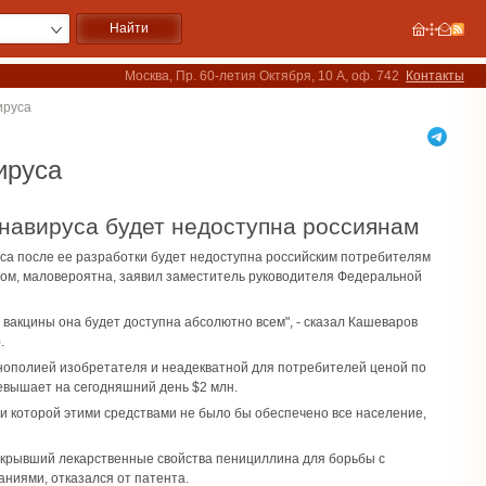
Москва, Пр. 60-летия Октября, 10 А, оф. 742
Контакты
ируса
ируса
ронавируса будет недоступна россиянам
уса после ее разработки будет недоступна российским потребителям
елом, маловероятна, заявил заместитель руководителя Федеральной
 вакцины она будет доступна абсолютно всем", - сказал Кашеваров
.
монополией изобретателя и неадекватной для потребителей ценой по
ревышает на сегодняшний день $2 млн.
ри которой этими средствами не было бы обеспечено все население,
открывший лекарственные свойства пенициллина для борьбы с
ниями, отказался от патента.