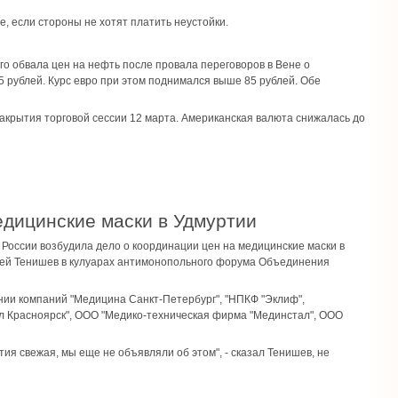
те, если стороны не хотят платить неустойки.
о обвала цен на нефть после провала переговоров в Вене о
 рублей. Курс евро при этом поднимался выше 85 рублей. Обе
 закрытия торговой сессии 12 марта. Американская валюта снижалась до
едицинские маски в Удмуртии
) России возбудила дело о координации цен на медицинские маски в
дрей Тенишев в кулуарах антимонопольного форума Объединения
ии компаний "Медицина Санкт-Петербург", "НПКФ "Эклиф",
 Красноярск", ООО "Медико-техническая фирма "Мединстал", ООО
ия свежая, мы еще не объявляли об этом", - сказал Тенишев, не