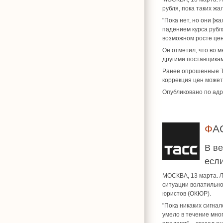
рубля, пока таких ж
"Пока нет, но они [ж
падением курса рубля
возможном росте цен
Он отметил, что во 
другими поставщикам
Ранее опрошенные ТА
коррекция цен может
Опубликовано по адр
Ф
В ве
если
МОСКВА, 13 марта. /
ситуации волатильн
юристов (ОКЮР).
"Пока никаких сигнал
умело в течение мног