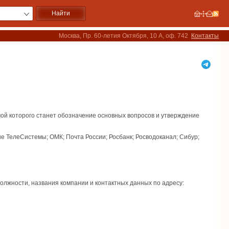
Москва, Пр. 60-летия Октября, 10 А, оф. 742
Контакты
мой которого станет обозначение основных вопросов и утверждение
ТелеСистемы; ОМК; Почта России; Росбанк; Росводоканал; Сибур;
олжности, названия компании и контактных данных по адресу: