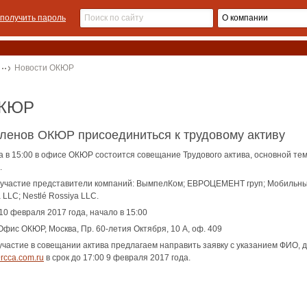
получить пароль
Новости ОКЮР
ОКЮР
ленов ОКЮР присоединиться к трудовому активу
а в 15:00 в офисе ОКЮР состоится совещание Трудового актива, основной те
.
участие представители компаний: ВымпелКом; ЕВРОЦЕМЕНТ груп; Мобильные 
 LLC; Nestlé Rossiya LLC.
10 февраля 2017 года, начало в 15:00
фис ОКЮР, Москва, Пр. 60-летия Октября, 10 А, оф. 409
астие в совещании актива предлагаем направить заявку с указанием ФИО, д
cca.com.ru
в срок до 17:00 9 февраля 2017 года.