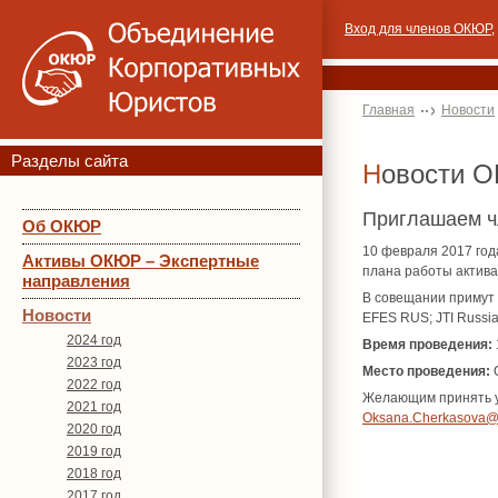
Вход для членов ОКЮР
,
Главная
Новости
Разделы сайта
Новости 
Приглашаем ч
Об ОКЮР
10 февраля 2017 год
Активы ОКЮР – Экспертные
плана работы актива
направления
В совещании примут 
Новости
EFES RUS; JTI Russia
2024 год
Время проведения:
2023 год
Место проведения:
О
2022 год
Желающим принять уч
2021 год
Oksana.Cherkasova@r
2020 год
2019 год
2018 год
2017 год