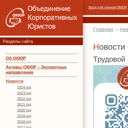
Вход для членов ОКЮР
,
Главная
Но
Разделы сайта
Новост
Трудовой 
Об ОКЮР
Активы ОКЮР – Экспертные
направления
Новости
2024 год
2023 год
2022 год
2021 год
2020 год
2019 год
2018 год
2017 год