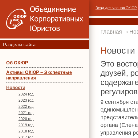
Вход для членов ОКЮР
,
Главная
Но
Разделы сайта
Новост
Это восто
Об ОКЮР
друзей, р
Активы ОКЮР – Экспертные
направления
содержате
Новости
регулиров
2024 год
2023 год
9 сентября ст
2022 год
единомышленн
2021 год
представител
2020 год
органа (Елена
2019 год
2018 год
управления ре
2017 год