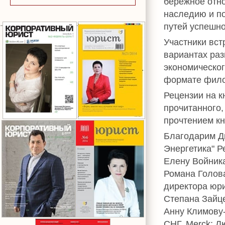
бережное отн
наследию и по
путей успешно
Участники вс
вариантах раз
экономическог
формате фило
Рецензии на к
прочитанного
прочтением кн
Благодарим Д
Энергетика" Р
Елену Войник
Романа Голова
директора юр
Степана Зайц
Анну Климову-
СНГ, Merck; Л