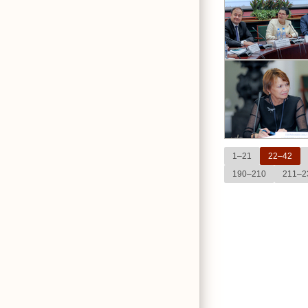
1–21
22–42
190–210
211–2