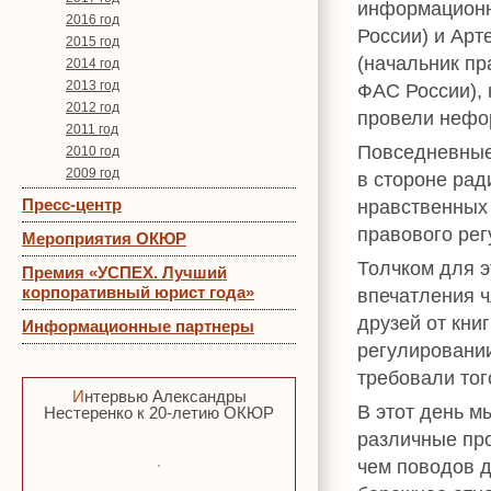
информационн
2016 год
России) и Ар
2015 год
(начальник пр
2014 год
2013 год
ФАС России), 
2012 год
провели нефо
2011 год
Повседневные
2010 год
2009 год
в стороне рад
Пресс-центр
нравственных
правового рег
Мероприятия ОКЮР
Толчком для э
Премия «УСПЕХ. Лучший
корпоративный юрист года»
впечатления 
друзей от кни
Информационные партнеры
регулировании
требовали тог
Интервью Александры
В этот день м
Нестеренко к 20-летию ОКЮР
различные пр
чем поводов д