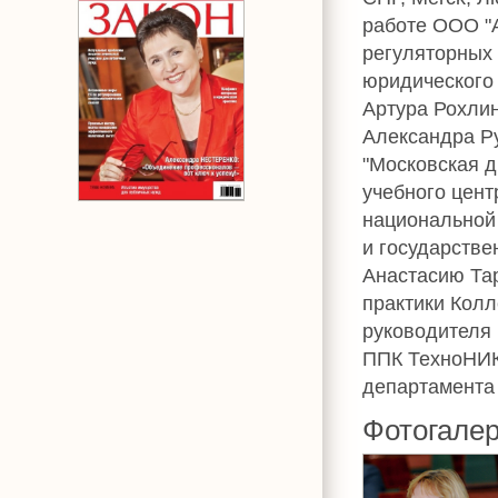
работе ООО "
регуляторных 
юридического
Артура Рохли
Александра Ру
"Московская д
учебного цент
национальной 
и государстве
Анастасию Тар
практики Колл
руководителя 
ППК ТехноНИК
департамента
Фотогале