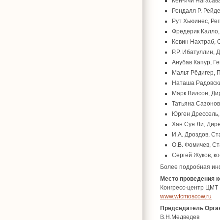
Кен-ичи Нагасав
Рендалл Р. Рейд
Рут Хьюинес, Ре
Фредерик Калло,
Кевин Нахтраб, 
Р.Р. Ибатуллин,
Анубав Капур, Г
Мальт Рёдигер, 
Наташа Радовски,
Марк Вилсон, Ди
Татьяна Сазонов
Юрген Дрессель,
Хан Сун Ли, Дир
И.А. Дроздов, С
О.В. Фомичев, С
Сергей Жуков, к
Более подробная ин
Место проведения 
Конгресс-центр ЦМТ
www.wtcmoscow.ru
Председатель Орган
В.Н.Медведев