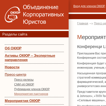
Вход для членов ОКЮР
,
Главная
Пресс-ц
Разделы сайта
Мероприя
Конференци LES
Об ОКЮР
Приглашаем Вас приня
Активы ОКЮР – Экспертные
Конференция состоит
направления
Конференция будет и
Новости
инженерам, ученым, 
Насыщенная програм
Пресс-центр
стратегий коммерциа
Пресс-релизы
фармацевтической, а
СМИ об ОКЮР
университетских инн
Публикации членов ОКЮР
Представители крупн
Мероприятия партнеров
& Johnson», «TATA Te
Мероприятия ОКЮР
«Силовые машины», «