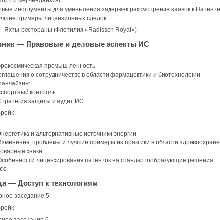
орт и мерчендайзинг
вые инструменты для уменьшения задержек рассмотрения заявок в Патент
чшие примеры лицензионных сделок
— Яхты-рестораны (Флотилия «Radisson Royal»)
торник — Правовые и деловые аспекты ИС
рокосмическая промыш ленность
глашения о сотрудничестве в области фармацевтики и биотехнологии
анчайзинг
спортный контроль
тратегия защиты и аудит ИС
брейк
нергетика и альтернативные источники энергии
зменения, проблемы и лучшие примеры из практики в области здравоохранени
оварные знаки
собенности лицензирования патентов на стандартообразующие решения
сс
еда — Доступ к технологиям
рное заседание 5
брейк
рное заседание 6