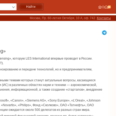
Москва, Пр. 60-летия Октября, 10 А, оф. 742
Контакты
ng»
nsing», которую LES International впервые проводит в России.
Т).
ензированию и передаче технологий, но и предпринимателям,
вными темами которых станут актуальные вопросы, касающиеся
(ИС) в различных областях науки и техники — аэрокосмической,
анения, информационной, а также создание «стартапов», внедрение
soft», «Canon», «Siemens AG», «Sony Europe», «L’Oreal», «Johnson
, «Novartis», «Philips», Фонд «Сколково», ОАО «Татнефть», ОАО
ции ожидается около 500 делегатов из разных стран мира.