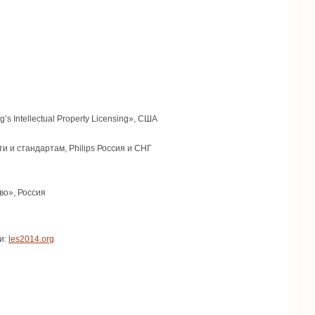
 Intellectual Property Licensing», США
 и стандартам, Philips Россия и СНГ
во», Россия
и:
les2014.org