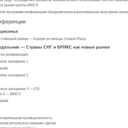
е будут обсуждаться процессы экономической глобализации при нестабильно
я рынки группы BRICS.
овой программе конференции предусмотрена разнообразная культурная прог
нференции
скресенье
тственный прием — Атриум гостиницы Crowne Plaza
онедельник — Страны СНГ и БРИКС как новые рынки
ытие конференции
рное заседание 1
брейк
рное заседание 2
рное заседание 3 — CIS
е 4 — BRICS
брейк
томобильная промышленность
охие результаты хороших сделок