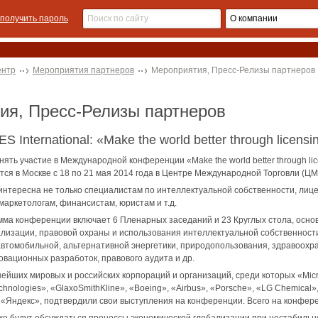
получить пароль
ентр
Мероприятия партнеров
Мероприятия, Пресс-Релизы партнеров
тия, Пресс-Релизы партнеров
 International: «Make the world better through licensi
ть участие в Международной конференции «Make the world better through lice
ся в Москве с 18 по 21 мая 2014 года в Центре Международной Торговли (ЦМ
нтересна не только специалистам по интеллектуальной собственности, лиц
маркетологам, финансистам, юристам и т.д.
ма конференции включает 6 Пленарных заседаний и 23 Круглых стола, осно
лизации, правовой охраны и использования интеллектуальной собственности 
втомобильной, альтернативной энергетики, природопользования, здравоохр
овационных разработок, правового аудита и др.
ейших мировых и российских корпораций и организаций, среди которых «Micro
chnologies», «GlaxoSmithKline», «Boeing», «Airbus», «Porsche», «LG Chemical»
Яндекс», подтвердили свои выступления на конференции. Всего на конферен