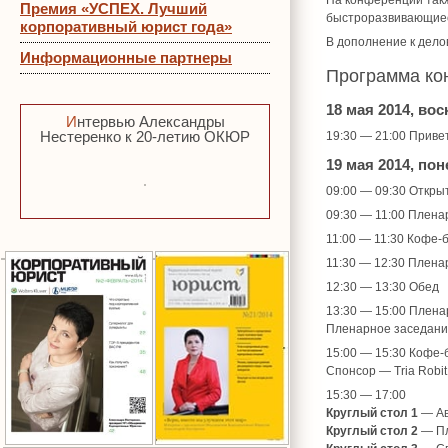
На конференции такж
Премия «УСПЕХ. Лучший
быстроразвивающиес
корпоративный юрист года»
В дополнение к дел
Информационные партнеры
Программа ко
18 мая 2014, во
Интервью Александры
Нестеренко к 20-летию ОКЮР
19:30 — 21:00 Приве
19 мая 2014, п
09:00 — 09:30 Откр
09:30 — 11:00 Плена
11:00 — 11:30 Кофе-
11:30 — 12:30 Плена
12:30 — 13:30 Обед
13:30 — 15:00 Плена
Пленарное заседани
15:00 — 15:30 Кофе-
Спонсор — Tria Robit
15:30 — 17:00
Круглый стол 1
— Ав
Круглый стол 2
— Пл