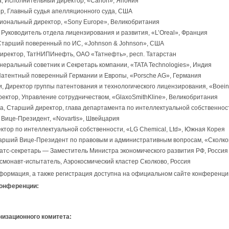
а, Исполнительный директор, «Canon», Япония
ер, Главный судья апелляционного суда, США
гиональный директор, «Sony Europe», Великобритания
 Руководитель отдела лицензирования и развития, «L’Oreal», Франция
Старший поверенный по ИС, «Johnson & Johnson», США
 Директор, ТатНИПИнефть, ОАО «Татнефть», респ. Татарстан
енеральный советник и Секретарь компании, «TATA Technologies», Индия
Патентный поверенный Германии и Европы, «Porsche AG», Германия
 Директор группы патентования и технологического лицензирования, «Boeing’s
ректор, Управление сотрудничеством, «GlaxoSmithKline», Великобритания
а, Старший директор, глава департамента по интеллектуальной собственности
 Вице-Президент, «Novartis», Швейцария
ектор по интеллектуальной собственности, «LG Chemical, Ltd», Южная Корея
тарший Вице-Президент по правовым и административным вопросам, «Сколко
татс-секретарь — Заместитель Министра экономического развития РФ, Россия
осмонавт-испытатель, Аэрокосмический кластер Сколково, Россия
формация, а также регистрация доступна на официальном сайте конференци
конференции:
изационного комитета: