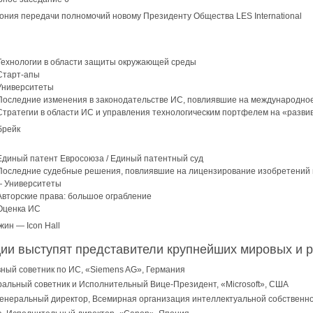
ония передачи полномочий новому Президенту Общества LES International
ехнологии в области защиты окружающей среды
тарт-апы
ниверситеты
оследние изменения в законодательстве ИС, повлиявшие на международное
тратегии в области ИС и управления технологическим портфелем на «разв
брейк
диный патент Евросоюза / Единый патентный суд
оследние судебные решения, повлиявшие на лицензирование изобретений 
 Университеты
вторские права: большое ограбление
ценка ИС
жин — Icon Hall
и выступят представители крупнейших мировых и ро
вный советник по ИС, «Siemens AG», Германия
ральный советник и Исполнительный Вице-Президент, «Microsoft», США
Генеральный директор, Всемирная организация интеллектуальной собственн