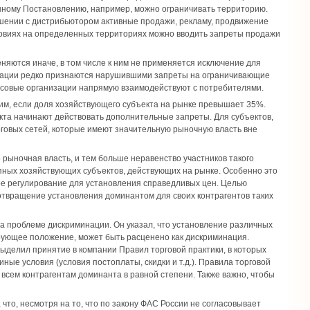
нному Постановлению, например, можно ограничивать территорию.
ашении с дистрибьютором активные продажи, рекламу, продвижение
ловиях на определенных территориях можно вводить запреты продажи
яются иначе, в том числе к ним не применяется исключение для
изации редко признаются нарушившими запреты на ограничивающие
нансовые организации напрямую взаимодействуют с потребителями.
м, если доля хозяйствующего субъекта на рынке превышает 35%.
кта начинают действовать дополнительные запреты. Для субъектов,
рговых сетей, которые имеют значительную рыночную власть вне
 рыночная власть, и тем больше неравенство участников такого
пных хозяйствующих субъектов, действующих на рынке. Особенно это
ое регулирование для установления справедливых цен. Целью
твращение установления доминантом для своих контрагентов таких
а проблеме дискриминации. Он указал, что установление различных
нирующее положение, может быть расценено как дискриминация.
ыделил принятие в компании Правил торговой практики, в которых
ные условия (условия постоплаты, скидки и т.д.). Правила торговой
 всем контрагентам доминанта в равной степени. Также важно, чтобы
 что, несмотря на то, что по закону ФАС России не согласовывает