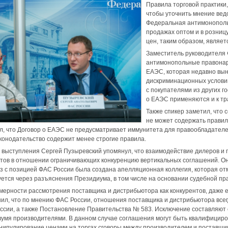
Правила торговой практики
чтобы уточнить мнение ведо
Федеральная антимонополь
продажах оптом и в розницу
цен, таким образом, являе
Заместитель руководителя 
антимонопольные правонар
ЕАЭС, которая недавно вын
дискриминационных условий
с покупателями из других 
о ЕАЭС применяются и к тр
Также спикер заметил, что
не может содержать правил
ул, что Договор о ЕАЭС не предусматривает иммунитета для правообладателе
онодательство содержит менее строгие правила.
 выступления Сергей Пузыревский упомянул, что взаимодействие дилеров и п
тов в отношении ограничивающих конкуренцию вертикальных соглашений. Он
ез с позицией ФАС России была создана апелляционная коллегия, которая о
тся через разъяснения Президиума, в том числе на основании судебной пра
мерности рассмотрения поставщика и дистрибьютора как конкурентов, даже 
ил, что по мнению ФАС России, отношения поставщика и дистрибьютора всег
сии, а также Постановление Правительства № 583. Исключение составляют 
умя производителями. В данном случае соглашения могут быть квалифицирова
ипулирование ценами на торгах сговоры между производителем и поставщик