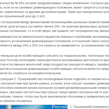
ительства № 583, которое предусматривает общие исключения. Согласно да
ль, если он не занимает доминирующего положения, может запретить в согл
ях, закрепленных за другими дистрибьюторами. Также при определенных ус
на ограниченный срок (до 3 лет).
 к соглашениям между финансовыми организациями указанные правила примен
ектов, доля которых составляет менее 20%. На практике финансовые орган
льные соглашения, т.к. в этой сфере, как правило, нет посредничества, фи
уководителя антимонопольного ведомства перешел к проблемам, возникающи
ожность установления доминирующего положения, в отношении такого субъе
олеблется между 20% и 35% эти запреты не применяются, за исключением то
.
, чем выше доля хозяйствующего субъекта на товарном рынке, тем больше его
енно поэтому необходимо законодательное регулирование деятельности кру
ктов естественных монополий, когда государству приходится вводить тарифн
претов в отношении доминирующих хозяйствующих субъектов является предо
 могли бы сложиться на конкурентном рынке.
стрибуции С. Пузыревский счел необходимым более подробно остановиться н
 с контрагентами при прочих равных, в случае, если субъект занимает доми
з способов снижения рисков признания условий дискриминационными спикер в
чено, при каких обстоятельствах субъект представляет контрагентам те или и
 любыми, главное, чтобы они были экономически объяснимы и применялись ко
и публично объявлены.
С. Пузыревский подчеркнул,