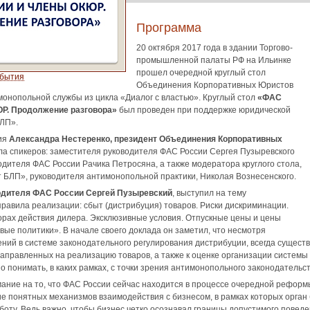
Программа
20 октября 2017 года в здании Торгово-
промышленной палаты РФ на Ильинке
прошел очередной круглый стол
обытия
Объединения Корпоративных Юристов
онопольной службы из цикла «Диалог с властью». Круглый стол
«ФАС
Р. Продолжение разговора»
был проведен при поддержке юридической
ЛП».
ия
Александра Нестеренко, президент Объединения Корпоративных
ла спикеров: заместителя руководителя ФАС России Сергея Пузыревского
одителя ФАС России Рачика Петросяна, а также модератора круглого стола,
 БЛП», руководителя антимонопольной практики, Николая Вознесенского.
одителя ФАС России Сергей Пузыревский
, выступил на тему
авила реализации: сбыт (дистрибуция) товаров. Риски дискриминации.
орах действия дилера. Эксклюзивные условия. Отпускные цены и цены
ые политики». В начале своего доклада он заметил, что несмотря
ений в системе законодательного регулирования дистрибуции, всегда сущес
 направленных на реализацию товаров, а также к оценке организации системы
 понимать, в каких рамках, с точки зрения антимонопольного законодательст
ание на то, что ФАС России сейчас находится в процессе очередной рефор
е понятных механизмов взаимодействия с бизнесом, в рамках которых орган 
боту. Ведь важно, чтобы бизнес четко осознавал границы допустимого пове