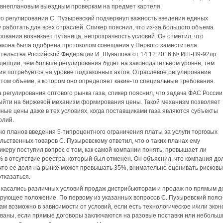
 внеплановым выездным проверкам на предмет картеля.
о регулирования С. Пузыревский подчеркнул важность введения единых
у работать для всех отраслей. Спикер пояснил, что из-за большого объема
рования возникает путаница, непрозрачность условий. Он отметил, что
акона была одобрена протоколом совещания у Первого заместителя
тельства Российской Федерации И. Шувалова от 14.12.2016 № ИШ-П9-92пр.
цепции, чем больше регулирования будет на законодательном уровне, тем
я потребуется на уровне подзаконных актов. Отраслевое регулирование
 том объеме, в котором оно определяет какие-то специальные требования.
а регулирования оптового рынка газа, спикер пояснил, что задача ФАС России
ыйти на биржевой механизм формирования цены. Такой механизм позволяет
ные цены даже в тех условиях, когда поставщиками газа являются субъекты
олий.
но планов введения 5‑типроцентного ограничения платы за услуги торговых
льственных товаров С. Пузыревскому ответил, что о таких планах ему
пикеру поступил вопрос о том, как самой компании понять, превышает ли
% в отсутствие реестра, который был отменен. Он объяснил, что компания до
что ее доля на рынке может превышать 35%, внимательно оценивать рисковы
тказаться.
асались различных условий продаж дистрибьюторам и продаж по прямым дог
ующее положение. По первому из указанных вопросов С. Пузыревский поясн
ам возможно в зависимости от условий, если есть технологическое и/или эко
ваны, если прямые договоры заключаются на разовые поставки или небольш