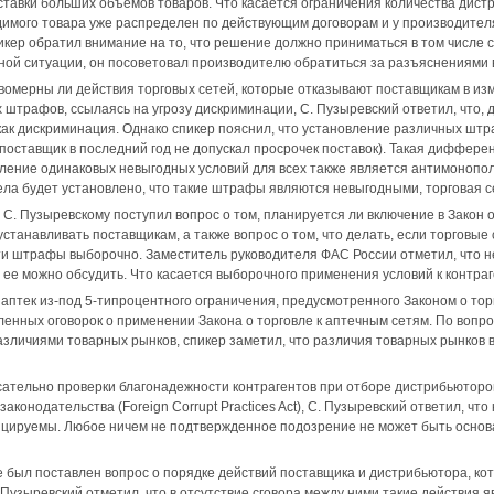
ставки больших объемов товаров. Что касается ограничения количества дист
имого товара уже распределен по действующим договорам и у производителя
кер обратил внимание на то, что решение должно приниматься в том числе с
ной ситуации, он посоветовал производителю обратиться за разъяснениями 
авомерны ли действия торговых сетей, которые отказывают поставщикам в изм
 штрафов, ссылаясь на угрозу дискриминации, С. Пузыревский ответил, что, 
как дискриминация. Однако спикер пояснил, что установление различных шт
 поставщик в последний год не допускал просрочек поставок). Такая диффере
вление одинаковых невыгодных условий для всех также является антимоноп
ла будет установлено, что такие штрафы являются невыгодными, торговая с
С. Пузыревскому поступил вопрос о том, планируется ли включение в Закон
 устанавливать поставщикам, а также вопрос о том, что делать, если торгов
и штрафы выборочно. Заместитель руководителя ФАС России отметил, что н
, ее можно обсудить. Что касается выборочного применения условий к контра
 аптек из-под 5-типроцентного ограничения, предусмотренного Законом о тор
енных оговорок о применении Закона о торговле к аптечным сетям. По вопр
азличиями товарных рынков, спикер заметил, что различия товарных рынков
асательно проверки благонадежности контрагентов при отборе дистрибьюторов
аконодательства (Foreign Corrupt Practices Act), С. Пузыревский ответил, чт
ируемы. Любое ничем не подтвержденное подозрение не может быть основани
 был поставлен вопрос о порядке действий поставщика и дистрибьютора, кот
 Пузыревский отметил, что в отсутствие сговора между ними такие действия