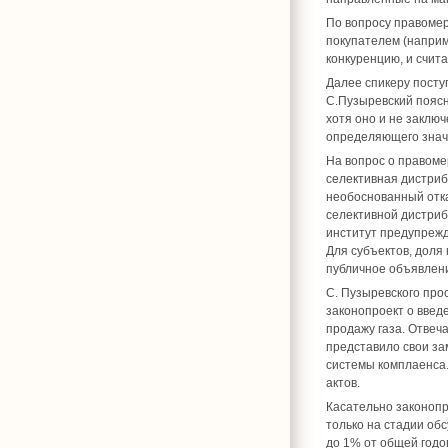
По вопросу правомер
покупателем (наприм
конкуренцию, и счит
Далее спикеру посту
С.Пузыревский поясн
хотя оно и не заклю
определяющего знач
На вопрос о правоме
селективная дистриб
необоснованный отка
селективной дистриб
институт предупрежд
Для субъектов, доля
публичное объявлени
С. Пузыревского про
законопроект о введ
продажу газа. Отвеч
представило свои за
системы комплаенса.
актов.
Касательно законопр
только на стадии об
до 1% от общей годо