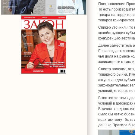
Постановление Прав
То есть производите
товара на территори
товаров конкурентов 
Спикер уточнил, что
хозяйствующих субъ
конкуренцию вертика
Далее заместитель р
Если создается возм
чья доля на рынке к
зависимости от доли
Спикер пояснил, что
товарного рынка. Им
актуально для субъе
законодательных за
условий, которые не
В контексте темы ди
условий в договорах
В качестве одного и
было бы четко обозна
практики могут быть
данные Правила был