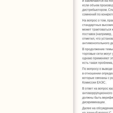
и заключаются на по
если объем производ
дистрибьютором. Спи
сомнений по конкрет
На вопрос о том, пр
стандартных высоких
может трактоваться 
поставок (например,
отметил, что устано
антимонопольного де
В продолжение темы 
торговые сети могут
однако применяют эт
есть такая проблема
По вопросу о выводе
в отношении определ
которые связаны с р
Комиссии ЕАЭС.
В ответ на вопрос к
антикоррупционного з
должны быть верифиц
дискриминации.
Далее на обсуждение
на данный вопрос С.