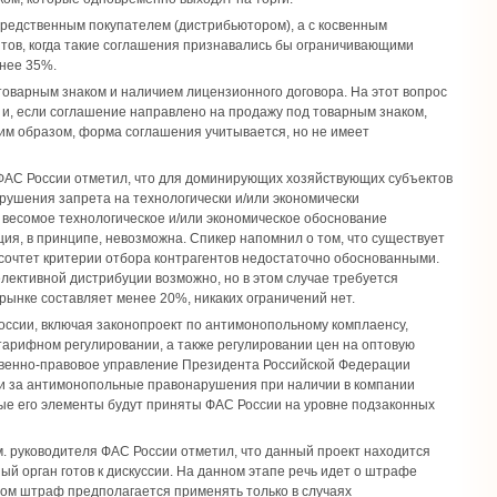
редственным покупателем (дистрибьютором), а с косвенным
нтов, когда такие соглашения признавались бы ограничивающими
енее 35%.
 товарным знаком и наличием лицензионного договора. На этот вопрос
, и, если соглашение направлено на продажу под товарным знаком,
ким образом, форма соглашения учитывается, но не имеет
 ФАС России отметил, что для доминирующих хозяйствующих субъектов
рушения запрета на технологически и/или экономически
 весомое технологическое и/или экономическое обоснование
ия, в принципе, невозможна. Спикер напомнил о том, что существует
 сочтет критерии отбора контрагентов недостаточно обоснованными.
лективной дистрибуции возможно, но в этом случае требуется
рынке составляет менее 20%, никаких ограничений нет.
ссии, включая законопроект по антимонопольному комплаенсу,
тарифном регулировании, а также регулировании цен на оптовую
ственно-правовое управление Президента Российской Федерации
сти за антимонопольные правонарушения при наличии в компании
ные его элементы будут приняты ФАС России на уровне подзаконных
. руководителя ФАС России отметил, что данный проект находится
й орган готов к дискуссии. На данном этапе речь идет о штрафе
этом штраф предполагается применять только в случаях