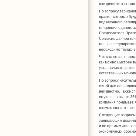
воспрепятствования
По вопросу тарифног
правил, которые буд
подзаконного регули
концепция единого з
Председателя Прави
Согласно данной кон
меньше регулировани
необходимо только в
Что касается вопрос
как можно быстрее в
устанавливать рыноч
естественных моноп
По вопросу касатель
сетей для непродово
неизвестно. Также с
ее доля на рынке 35
компания понимает, 
возможности от них о
Следующие вопросы к
занимающим доминир
и по прямым договор
экономически обосно