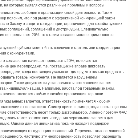
и, на которых выявляются различные проблемы и вопросы.
риниматель свободен в организации своей деятельности. Таким
ер пояснил, что под рынком с эффективной конкуренцией закон
ласно Закону о защите конкуренции, ограничения для хозяйствующих
льных соглашений, соглашений о дистрибуции. Следовательно,
ния не превышает 20%, то к таким соглашениям не применяются
твующий субъект может быть вовлечен в картель или координацию.
ия с конкурентами.
акого соглашения начинает превышать 20%, включаются
ение цен перепродажи, т.е. поставщик не вправе диктовать
репродажи, когда поставщик указывает дилеру, что нельзя продавать
родавать товары конкурента. Не является нарушением
варов. Также допускается устанавливать в соглашении запрет
тва индивидуализации. Например, работа под товарным знаком,
исключение касается любых способов организации торговли.
ия указанных запретов, ответственность применяется к обоим
 положении от поставщика. Спикер привел пример, когда поставщик сам
учае ответственность несет только дистрибьютор. Именно поэтому ФАС
ждалась также возможность введения зеркального запрета для
рямую. Однако данная инициатива пока не находит поддержки.
 ограничивающих конкуренцию соглашений. Перечень таких соглашений
запрещенного. Частично эту неопределенность позволяет разрешить