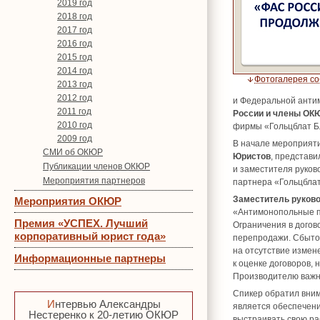
2019 год
2018 год
2017 год
2016 год
2015 год
2014 год
Фотогалерея с
2013 год
2012 год
и Федеральной антим
2011 год
России и члены ОКЮ
2010 год
фирмы «Гольцблат Б
2009 год
В начале мероприят
СМИ об ОКЮР
Юристов
, представи
Публикации членов ОКЮР
и заместителя руков
Мероприятия партнеров
партнера «Гольцблат
Заместитель руков
Мероприятия ОКЮР
«Антимонопольные пр
Премия «УСПЕХ. Лучший
Ограничения в догов
корпоративный юрист года»
перепродажи. Сбытов
на отсутствие измен
Информационные партнеры
к оценке договоров,
Производителю важно
Спикер обратил вним
Интервью Александры
является обеспечени
Нестеренко к 20-летию ОКЮР
выстраивать свою ра