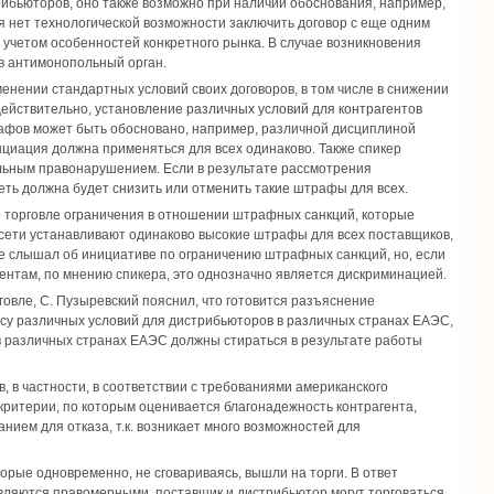
рибьюторов, оно также возможно при наличии обоснования, например,
 нет технологической возможности заключить договор с еще одним
 учетом особенностей конкретного рынка. В случае возникновения
в антимонопольный орган.
енении стандартных условий своих договоров, в том числе в снижении
действительно, установление различных условий для контрагентов
рафов может быть обосновано, например, различной дисциплиной
нциация должна применяться для всех одинаково. Также спикер
ольным правонарушением. Если в результате рассмотрения
еть должна будет снизить или отменить такие штрафы для всех.
 о торговле ограничения в отношении штрафных санкций, которые
ые сети устанавливают одинаково высокие штрафы для всех поставщиков,
е слышал об инициативе по ограничению штрафных санкций, но, если
гентам, по мнению спикера, это однозначно является дискриминацией.
говле, С. Пузыревский пояснил, что готовится разъяснение
осу различных условий для дистрибьюторов в различных странах ЕАЭС,
 в различных странах ЕАЭС должны стираться в результате работы
, в частности, в соответствии с требованиями американского
о критерии, по которым оценивается благонадежность контрагента,
ем для отказа, т.к. возникает много возможностей для
орые одновременно, не сговариваясь, вышли на торги. В ответ
 являются правомерными, поставщик и дистрибьютор могут торговаться