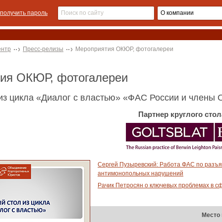
получить пароль
ентр
Пресс-релизы
Мероприятия ОКЮР, фотогалереи
тия ОКЮР, фотогалереи
 из цикла «Диалог с властью» «ФАС России и члены
Партнер круглого стол
Сергей Пузыревский: Работа ФАС по разъ
антимонопольных нарушений
Рачик Петросян о ключевых проблемах в сф
Место 