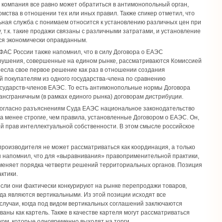
, компания все равно может обратиться в антимонопольный орган,
мства в отношении тех или иных правил. Также спикер отметил, что
ная служба с понимаем относится к установлению различных цен при
, т.к. такие продажи связаны с различными затратами, и установление
тся экономически оправданным.
ФАС России также напомнил, что в силу Договора о ЕАЭС
ушения, совершенные на едином рынке, рассматриваются Комиссией
есла свое первое решение как раз в отношении создания
 покупателям из одного государства-члена по сравнению
государств-членов ЕАЭС. То есть антимонопольные нормы Договора
ансграничным (в рамках единого рынка) договорам дистрибуции.
 согласно разъяснениям Суда ЕАЭС национальное законодательство
а менее строгие, чем правила, установленные Договором о ЕАЭС. Он,
й прав интеллектуальной собственности. В этом смысле российское
роизводителя не может рассматриваться как координация, а только
 напомнил, что для «выравнивания» правоприменительной практики,
тменяет порядка четверти решений территориальных органов. Позиция
ктики.
если они фактически конкурируют на рынке перепродажи товаров,
да являются вертикальными. Из этой позиции исходят все
случаи, когда под видом вертикальных соглашений заключаются
ны как картель. Также в качестве картеля могут рассматриваться
ом, которые одновременно выходят на торги.