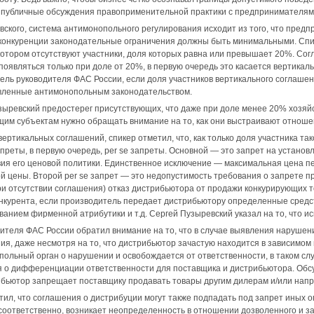
т публичные обсуждения правоприменительной практики с предпринимателям
вского, система антимонопольного регулирования исходит из того, что предп
 конкуренции законодательные ограничения должны быть минимальными. Спик
котором отсутствуют участники, доля которых равна или превышает 20%. Сог
появляться только при доле от 20%, в первую очередь это касается вертика
ель руководителя ФАС России, если доля участников вертикального соглаше
овленные антимонопольным законодательством.
ыревский предостерег присутствующих, что даже при доле менее 20% хозяйс
им субъектам нужно обращать внимание на то, как они выстраивают отношен
вертикальных соглашений, спикер отметил, что, как только доля участника т
реты, в первую очередь, per se запреты. Основной — это запрет на установл
ия его ценовой политики. Единственное исключение — максимальная цена пе
 цены. Второй per se запрет — это недопустимость требования о запрете п
и отсутствии соглашения) отказ дистрибьютора от продажи конкурирующих то
нкурента, если производитель передает дистрибьютору определенные средс
ованием фирменной атрибутики и т.д. Сергей Пузыревский указал на то, что 
ителя ФАС России обратил внимание на то, что в случае выявления нарушен
ия, даже несмотря на то, что дистрибьютор зачастую находится в зависимом
польный орган о нарушении и освобождается от ответственности, в таком сл
 о дифференциации ответственности для поставщика и дистрибьютора. Обсу
рибьютор запрещает поставщику продавать товары другим дилерам и/или нап
тил, что соглашения о дистрибуции могут также подпадать под запрет иных
соответственно, возникает неопределенность в отношении дозволенного и 