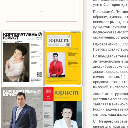
уже сейчас проводя
По словам С. Пузыре
образом, в условиях
понимает рынок, на 
субъектов начинают 
подчеркнул заместит
ограничения, устан
Одновременно, С.Пуз
Поэтому хозяйствующ
Возвращаясь к теме 
антимонопольные зап
дистрибьютору услов
дороже определенной
самостоятельный (пр
продавать товары ко
вывеской, с использ
Заместитель руковод
участникам соглашен
заявляет в антимоно
России задумывается
случаев, когда дист
С. Пузыревский отме
является открытым, 