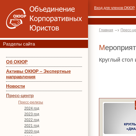
Вход для членов ОКЮР
,
Главная
Пресс-ц
Разделы сайта
Мероприя
Круглый стол
Об ОКЮР
Активы ОКЮР – Экспертные
направления
Новости
Пресс-центр
Пресс-релизы
2024 год
2023 год
2022 год
2021 год
2020 год