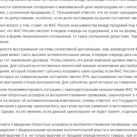
ности заключения соглашения о максимальной цене перепродажи не с непос
ер, с розничным продавцом), С. Пузыревский отметил, что не знает прецеде
ает их допустимыми, особенно, если доля поставщика на рынке составляет м
пил вопрос о том, ставит ли ФАС России знак равенства между продажей под
ил, что ФАС России смотрит в первую очередь на содержание, а не на форму
чено в форме лицензионного соглашения, то такое соглашение допустимо. Та
ения.
рности выстраивания системы селективной дистрибуции, зам. руководителя
уция может таить высокие антимонопольные риски, в первую очередь риск на
з тот заключения договора. Чтобы снизить эти риски компания должна иметь
уции. Для субъектов естественных монополий никакая селективная дистрибуц
ения, который позволяет субъекту исправить свою ошибку, если ФАС России
 которых на товарном рынке составляет менее 35%, выстраивание системы се
е критериев отбора контрагентов. Для субъектов, доля которых на товарном 
сили прокомментировать ситуацию с законодательными инициативами ФАС Ро
ении оборотных штрафов за воспрепятствование проверкам, законопроект о 
ая на вопрос об антимонопольном комплаенсе, спикер отметил, что Государ
мечания к данному законопроекту, выступив против снижения ответственно
 Однако, по его мнению, если данный законопроект не будет принят, отдель
оекта о введении оборотных штрафов за воспрепятствование проверкам, зам
суждения с федеральными органами исполнительной власти и антимонопольны
вой выручки (т.е. не только выручки от продажи определенного товара), при 