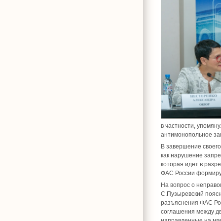
в частности, упомян
антимонопольное зак
В завершение своего
как нарушение запре
которая идет в разр
ФАС России формируе
На вопрос о неправо
С.Пузыревский поясн
разъяснения ФАС Рос
соглашения между дв
направленные на ман