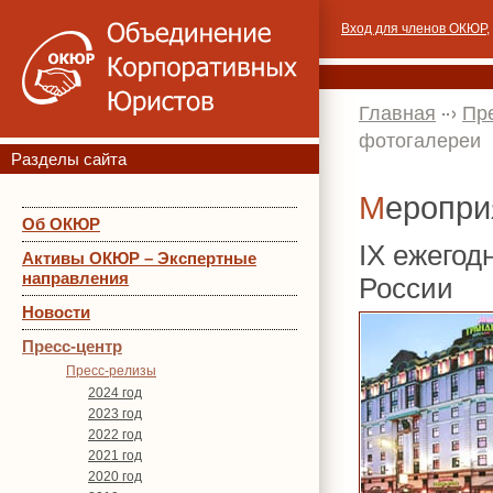
Вход для членов ОКЮР
,
Главная
Пр
фотогалереи
Разделы сайта
Меропр
Об ОКЮР
IX ежего
Активы ОКЮР – Экспертные
направления
России
Новости
Пресс-центр
Пресс-релизы
2024 год
2023 год
2022 год
2021 год
2020 год