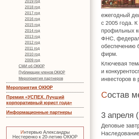
2019 год
2018 год
2017 год
ежегодный де
2016 год
с 2005 года. 
2015 год
профильных к
2014 год
2013 год
ФНС, федерал
2012 год
обеспечению 
2011 год
фирм.
2010 год
2009 год
Ключевая тема
СМИ об ОКЮР
и конкурентос
Публикации членов ОКЮР
инвесторов в 
Мероприятия партнеров
Мероприятия ОКЮР
Состав 
Премия «УСПЕХ. Лучший
корпоративный юрист года»
Информационные партнеры
3 апреля 
Деловые завт
Интервью Александры
Наследование
Нестеренко к 20-летию ОКЮР