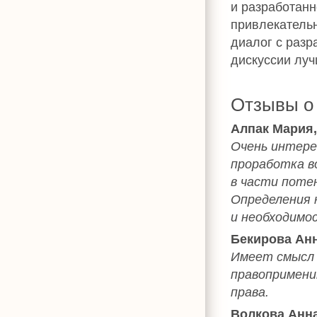
и разработанн
привлекательн
диалог с разр
дискуссии луч
Отзывы о
Алпак Мария,
Очень интерес
проработка в
в части поте
Определения 
и необходимо
Бекирова Ан
Имеет смысл 
правопримени
права.
Волкова Анн