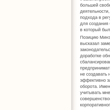
большей своб
деятельности,
подхода в ре
для создания 
в который был
Позицию Минэ
высказал заме
законодатель
доработке обн
сбалансирова
предпринимат
не создавать 
эффективно з
оборота. Име
учитывать мн
совершенство
корпоративно