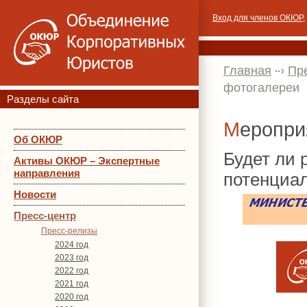
Вход для членов ОКЮР
,
Главная
Пр
фотогалереи
Разделы сайта
Меропр
Об ОКЮР
Будет ли
Активы ОКЮР – Экспертные
направления
потенциал
Новости
Пресс-центр
Пресс-релизы
2024 год
2023 год
2022 год
2021 год
2020 год