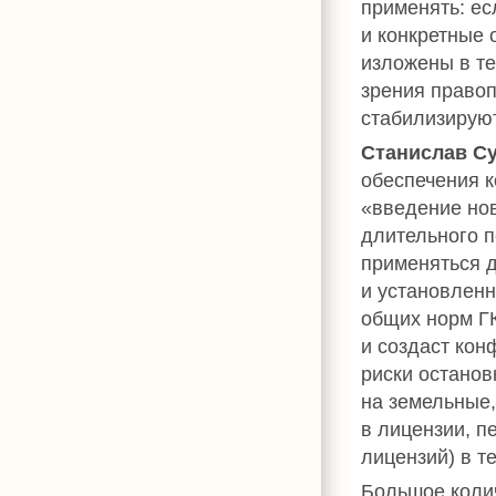
применять: ес
и конкретные 
изложены в те
зрения правоп
стабилизируют
Станислав С
обеспечения 
«введение но
длительного п
применяться 
и установленн
общих норм Г
и создаст кон
риски остано
на земельные,
в лицензии, 
лицензий) в т
Большое коли