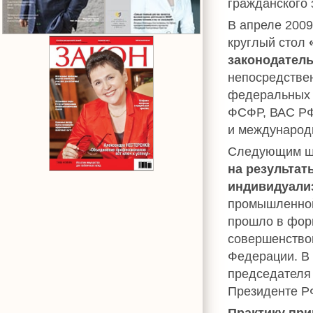
гражданского 
В апреле 200
круглый стол
законодатель
непосредстве
федеральных 
ФСФР, ВАС РФ
и международ
Следующим ша
на результат
индивидуали
промышленной
прошло в фор
совершенствов
Федерации. В
председателя 
Президенте Р
Практику пр