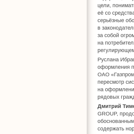
цели, понимат
её со средств
серьёзные об
в законодател
за собой огром
на потребител
регулирующем
Руслана Ибра
оформления п
ОАО «Газпром»
пересмотр си
на оформление
рядовых граж
Дмитрий Тим
GROUP, продо
обоснованным 
содержать нор