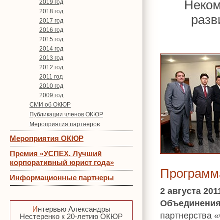
Неком
2019 год
2018 год
разв
2017 год
2016 год
2015 год
2014 год
2013 год
2012 год
2011 год
2010 год
2009 год
СМИ об ОКЮР
Публикации членов ОКЮР
Мероприятия партнеров
Мероприятия ОКЮР
Премия «УСПЕХ. Лучший
корпоративный юрист года»
Программ
Информационные партнеры
2 августа 20
Объединения
Интервью Александры
партнерства 
Нестеренко к 20-летию ОКЮР