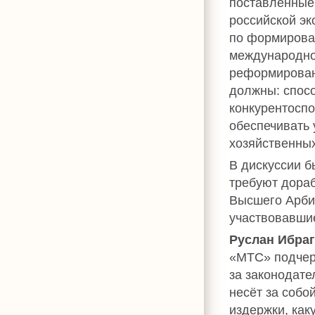
поставленные
российской эк
по формирова
международно
реформирован
должны: спосо
конкурентосп
обеспечивать 
хозяйственны
В дискуссии б
требуют дораб
Высшего Арби
участвовавшие
Руслан Ибра
«МТС» подчерк
за законодате
несёт за собо
издержки, как