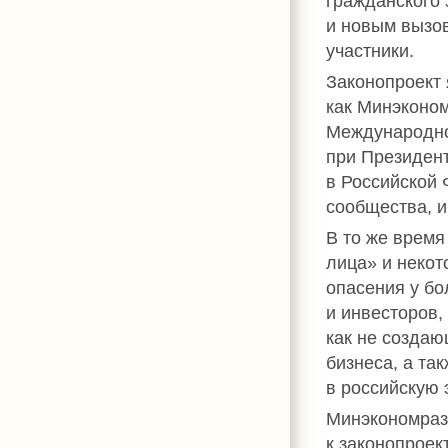
гражданского 
и новым вызов
участники.
Законопроект
как Минэконом
Международно
при Президен
в Российской
сообщества, и
В то же время
лица» и некот
опасения у бо
и инвесторов,
как не создаю
бизнеса, а та
в российскую 
Минэкономраз
к законопрое