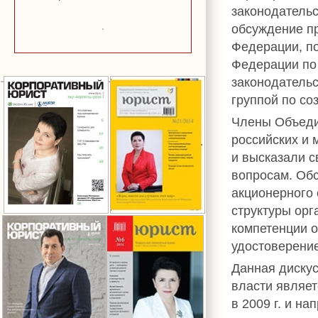
законодательс
обсуждение пр
Федерации, п
Федерации по
законодательс
группой по с
Члены Объеди
российских и
и высказали с
вопросам. Обс
акционерного 
структуры орг
компетенции 
удостоверение
Данная дискус
власти являе
в 2009 г. и н