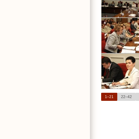
1–21
22–42