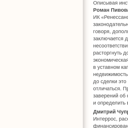
Описывая инст
Роман Пивов
ИК «Ренессан
законодательн
говоря, допол
заключается д
несоответстви
расторгнуть д
экономическая
в уставном к
недвижимостью
до сделки это
отличаться. П
заверений об 
и определить 
Дмитрий Чуп
Интеррос, рас
финансирован