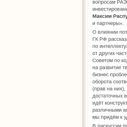
вопросам РАЭ
инвестирован
Максим Расп
и партнеры».
О влиянии по
ГК РФ расска
по интеллект
от других час
Советом по к
на развитие т
бизнес пробле
оборота соотв
(прав на них)
достаточных в
идёт конструк
различными ас
мы придём к 
В дискуссии п