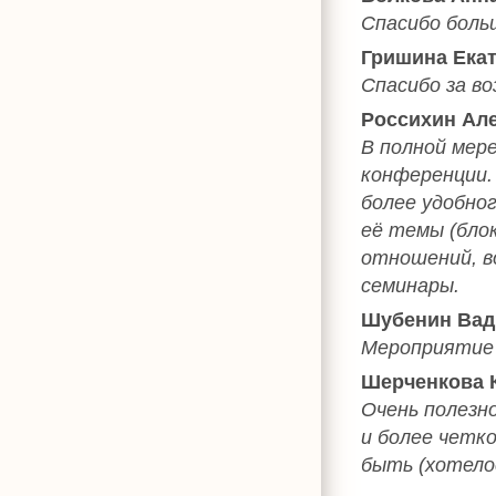
Спасибо боль
Гришина Ека
Спасибо за в
Россихин Ал
В полной мер
конференции. 
более удобно
её темы (бло
отношений, в
семинары.
Шубенин Вад
Мероприятие 
Шерченкова К
Очень полезн
и более четк
быть (хотело