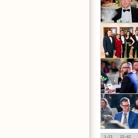
1–21
22–42