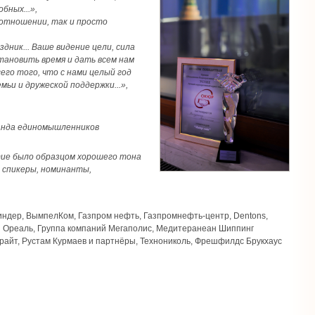
бных...»,
м отношении, так и просто
здник... Ваше видение цели, сила
тановить время и дать всем нам
сего того, что с нами целый год
мьи и дружеской поддержки...»,
манда единомышленников
тие было образцом хорошего тона
 спикеры, номинанты,
ндер, ВымпелКом, Газпром нефть, Газпромнефть-центр, Dentons,
 Л Ореаль, Группа компаний Мегаполис, Медитеранеан Шиппинг
райт, Рустам Курмаев и партнёры, Технониколь, Фрешфилдс Брукхаус