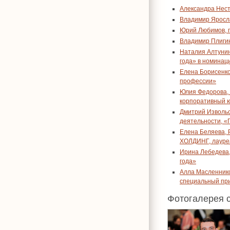
Александра Нес
Владимир Яросла
Юрий Любимов, 
Владимир Плигин
Наталия Алтуни
года» в номинац
Елена Борисенко
профессии»
Юлия Федорова,
корпоративный ю
Дмитрий Извольс
деятельности, «
Елена Беляева, 
ХОЛДИНГ, лауре
Ирина Лебедева,
года»
Алла Масленнико
специальный при
Фотогалерея 