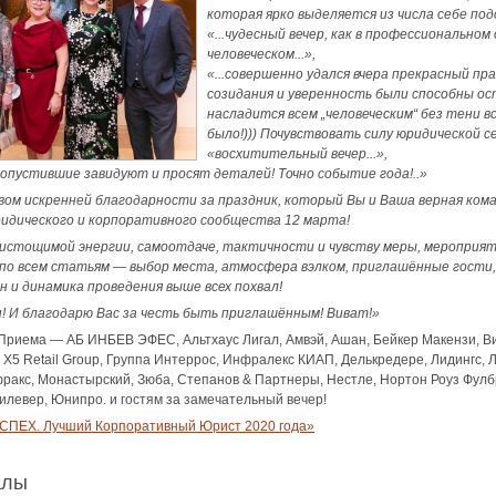
которая ярко выделяется из числа себе подо
«...чудесный вечер, как в профессионально
человеческом...»,
«...совершенно удался вчера прекрасный пра
созидания и уверенность были способны ос
насладится всем „человеческим“ без тени в
было!))) Почувствовать силу юридической се
«восхитительный вечер...»,
Пропустившие завидуют и просят деталей! Точно событие года!..»
твом искренней благодарности за праздник, который Вы и Ваша верная ко
ридического и корпоративного сообщества 12 марта!
истощимой энергии, самоотдаче, тактичности и чувству меры, мероприя
 по всем статьям — выбор места, атмосфера вэлком, приглашённые гости,
 и динамика проведения выше всех похвал!
н! И благодарю Вас за честь быть приглашённым! Виват!»
риема — АБ ИНБЕВ ЭФЕС, Альтхаус Лигал, Амвэй, Ашан, Бейкер Макензи, Ви
 X5 Retail Group, Группа Интеррос, Инфралекс КИАП, Делькредере, Лидингс,
ракс, Монастырский, Зюба, Степанов & Партнеры, Нестле, Нортон Роуз Фулб
илевер, Юнипро. и гостям за замечательный вечер!
СПЕХ. Лучший Корпоративный Юрист 2020 года»
алы