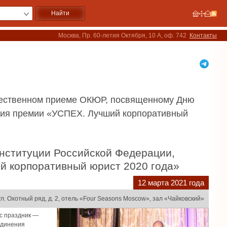
Москва, Пр. 60-летия Октября, 10 А, оф. 742
Контакты
ржественном приеме ОКЮР, посвященному Дню
ения премии «УСПЕХ. Лучший корпоративный
й корпоративный юрист 2020 года»
12 марта 2021 года
л. Охотный ряд, д. 2, отель «Four Seasons Моscow», зал «Чайковский»
ас праздник —
единения