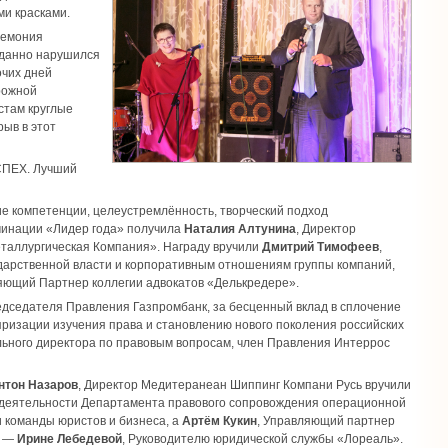
и красками.
ремония
иданно нарушился
чих дней
орожной
стам круглые
рыв в этот
СПЕХ. Лучший
е компетенции, целеустремлённость, творческий подход
оминации «Лидер года» получила
Наталия Алтунина
, Директор
таллургическая Компания». Награду вручили
Дмитрий Тимофеев
,
ударственной власти и корпоративным отношениям группы компаний,
яющий Партнер коллегии адвокатов «Делькредере».
едседателя Правления Газпромбанк, за бесценный вклад в сплочение
яризации изучения права и становлению нового поколения российских
льного директора по правовым вопросам, член Правления Интеррос
нтон Назаров
, Директор Медитеранеан Шиппинг Компани Русь вручили
й деятельности Департамента правового сопровождения операционной
и команды юристов и бизнеса, а
Артём Кукин
, Управляющий партнер
, —
Ирине Лебедевой
, Руководителю юридической службы «Лореаль».