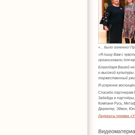
«... было огненно! 
«Я пишу Вам с чувс
организовали для ю
Благодаря Вашей не
и высокой культуры
торжественный ужин
Я искренне восхищё
Спасибо партнерам П
Забейда и партнёры,
Компани Русь, Метаф
Дерингер, Эйвон, Юн
Лауреаты премии «У
Видеоматери