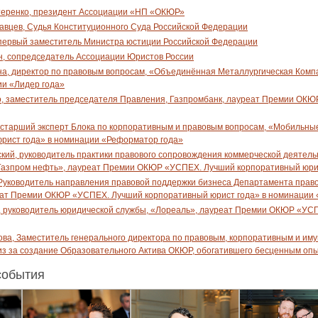
теренко, президент Ассоциации «НП «ОКЮР»
вцев, Судья Конституционного Суда Российской Федерации
первый заместитель Министра юстиции Российской Федерации
, сопредседатель Ассоциации Юристов России
на, директор по правовым вопросам, «Объединённая Металлургическая Ком
ии «Лидер года»
, заместитель председателя Правления, Газпромбанк, лауреат Премии ОКЮ
 старший эксперт Блока по корпоративным и правовым вопросам, «Мобильн
рист года» в номинации «Реформатор года»
кий, руководитель практики правового сопровождения коммерческой деятел
Газпром нефть», лауреат Премии ОКЮР «УСПЕХ. Лучший корпоративный юрис
Руководитель направления правовой поддержки бизнеса Департамента право
ат Премии ОКЮР «УСПЕХ. Лучший корпоративный юрист года» в номинации 
 руководитель юридической службы, «Лореаль», лауреат Премии ОКЮР «УСП
ва, Заместитель генерального директора по правовым, корпоративным и и
з за создание Образовательного Актива ОКЮР, обогатившего бесценным опы
события