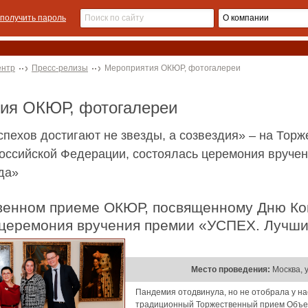
получить пароль
ентр
Пресс-релизы
Мероприятия ОКЮР, фотогалереи
тия ОКЮР, фотогалереи
спехов достигают не звезды, а созвездия» – на То
Российской Федерации, состоялась церемония вруч
да»
 церемония вручения премии «УСПЕХ. Лучши
Место проведения:
Москва, у
Пандемия отодвинула, но не отобрала у н
традиционный Торжественный прием Объ