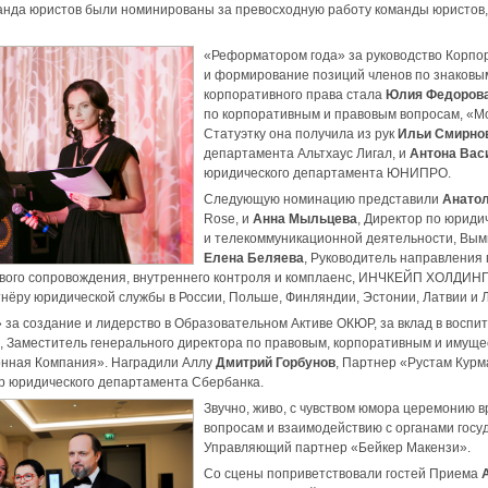
анда юристов были номинированы за превосходную работу команды юристов,
«Реформатором года» за руководство Корп
и формирование позиций членов по знаковым
корпоративного права стала
Юлия Федоров
по корпоративным и правовым вопросам, «
Статуэтку она получила из рук
Ильи Смирно
департамента Альтхаус Лигал, и
Антона Вас
юридического департамента ЮНИПРО.
Следующую номинацию представили
Анато
Rose, и
Анна Мыльцева
, Директор по юриди
и телекоммуникационной деятельности, Вым
Елена Беляева
, Руководитель направления
ого сопровождения, внутреннего контроля и комплаенс, ИНЧКЕЙП ХОЛДИНГ,
тнёру юридической службы в России, Польше, Финляндии, Эстонии, Латвии и 
за создание и лидерство в Образовательном Активе ОКЮР, за вклад в восп
, Заместитель генерального директора по правовым, корпоративным и имущ
нная Компания». Наградили Аллу
Дмитрий Горбунов
, Партнер «Рустам Курм
ор юридического департамента Сбербанка.
Звучно, живо, с чувством юмора церемонию 
вопросам и взаимодействию с органами госуд
Управляющий партнер «Бейкер Макензи».
Со сцены поприветствовали гостей Приема