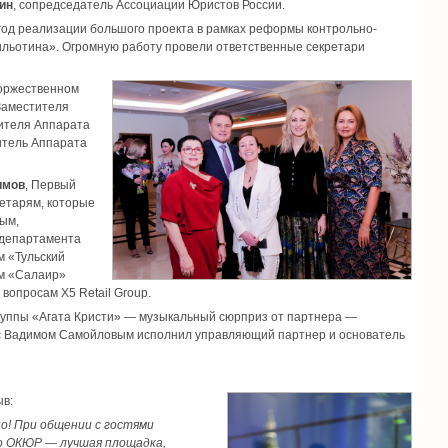
ин
, сопредседатель Ассоциации Юристов России.
и год реализации большого проекта в рамках реформы контрольно-
ильотина». Огромную работу провели ответственные секретари
Торжественном
Заместителя
ителя Аппарата
тель Аппарата
имов
, Первый
етарям, которые
ым,
 департамента
м «Тульский
ам «Салаир»
вопросам X5 Retail Group.
руппы «Агата Кристи» — музыкальный сюрприз от партнера —
е с Вадимом Самойловым исполнил управляющий партнер и основатель
ыв:
о! При общении с гостями
о ОКЮР — лучшая площадка,