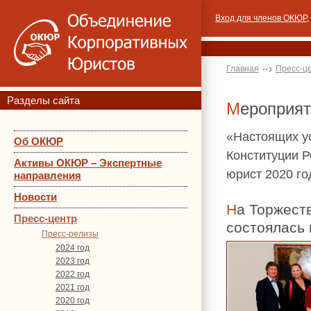
Вход для членов ОКЮР
,
Главная
Пресс-ц
Разделы сайта
Мероприя
«Настоящих у
Об ОКЮР
Конституции 
Активы ОКЮР – Экспертные
юрист 2020 го
направления
Новости
На Торжественном приеме ОКЮР, посвященному Дню Конституции Российской Федерации,
Пресс-центр
состоялась
Пресс-релизы
2024 год
2023 год
2022 год
2021 год
2020 год