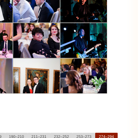
9
190–210
211–231
232–252
253–273
274–294