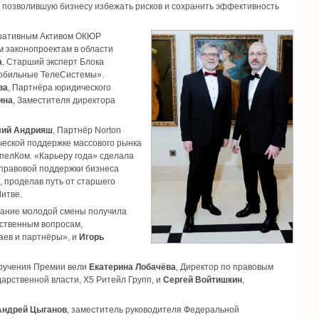
 позволившую бизнесу избежать рисков и сохранить эффективность
оративным Активом ОКЮР
 законопроектам в области
а
, Старший эксперт Блока
Мобильные ТелеСистемы».
ва
, Партнёра юридического
ина
, Заместителя директора
лий Андрияш
, Партнёр Norton
ческой поддержке массового рынка
пелКом. «Карьеру года» сделала
 правовой поддержки бизнеса
 проделав путь от старшего
Литве.
итание молодой смены получила
ественным вопросам,
аев и партнёры», и
Игорь
вручения Премии вели
Екатерина Лобачёва
, Директор по правовым
арственной власти, X5 Ритейл Групп, и
Сергей Войтишкин
,
Андрей Цыганов
, заместитель руководителя Федеральной