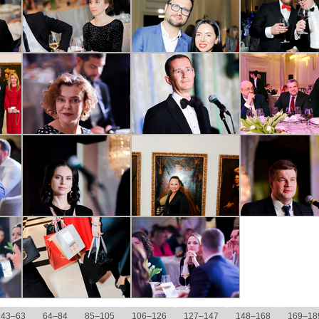
43–63
64–84
85–105
106–126
127–147
148–168
169–18