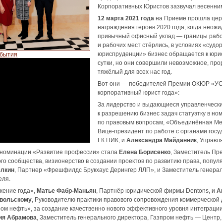
Корпоративных Юристов зазвучал весенним
12 марта 2021 года
на Приеме прошла це
награждения героев 2020 года, когда неож
привычный офисный уклад — границы рабо
и рабочих мест стёрлись, в условиях «суд
юриспруденции» бизнес обращается к юри
обытия
сутки, но они совершили невозможное, про
тяжёлый для всех нас год.
Вот они — победителей Премии ОКЮР «У
корпоративный юрист года»:
За лидерство и выдающиеся управленчески
к разрешению бизнес задач статуэтку в н
по правовым вопросам, «Объединённая Ме
Вице-президент по работе с органами гос
ГК ПИК, и
Александра Майданник
, Управл
 номинации «Развитие профессии» стала
Елена Борисенко
, Заместитель Пр
го сообщества, визионерство в создании проектов по развитию права, попул
ёлкин
, Партнер «Фрешфилдс Брукхаус Дерингер ЛЛП», и Заместитель генера
еля.
жение года»,
Матье Фабр-Маньян
, Партнёр юридической фирмы Dentons, и
А
вольскому
, Руководителю практики правового сопровождения коммерческо
ом нефть», за создание качественно нового эффективного уровня интеграци
ия Абрамова
, Заместитель генерального директора, Газпром нефть — Центр