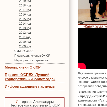
2019 год
2018 год
2017 год
2016 год
2015 год
2014 год
Фотогалерея с
2013 год
2012 год
2011 год
2010 год
2009 год
СМИ об ОКЮР
Публикации членов ОКЮР
Мероприятия партнеров
Мероприятия ОКЮР
Лауреатом премии в
Премия «УСПЕХ. Лучший
мирового юридическо
корпоративный юрист года»
юристов.
Федор Тес
Информационные партнеры
поздравили победит
В номинации «Дости
награду
Дмитрию Из
деятельности «Газпр
Интервью Александры
Нестеренко к 20-летию ОКЮР
«Инфралекс», и
Мар