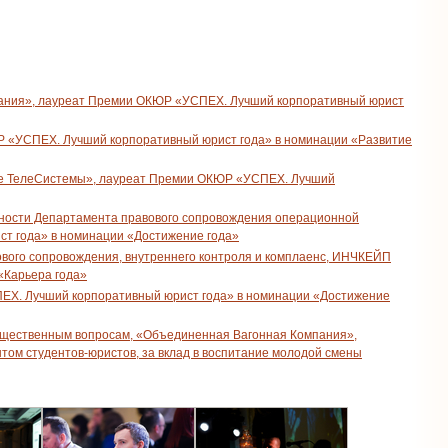
пания», лауреат Премии ОКЮР «УСПЕХ. Лучший корпоративный юрист
Р «УСПЕХ. Лучший корпоративный юрист года» в номинации «Развитие
ые ТелеСистемы», лауреат Премии ОКЮР «УСПЕХ. Лучший
ьности Департамента правового сопровождения операционной
т года» в номинации «Достижение года»
вого сопровождения, внутреннего контроля и комплаенс, ИНЧКЕЙП
«Карьера года»
ЕХ. Лучший корпоративный юрист года» в номинации «Достижение
мущественным вопросам, «Объединенная Вагонная Компания»,
том студентов-юристов, за вклад в воспитание молодой смены