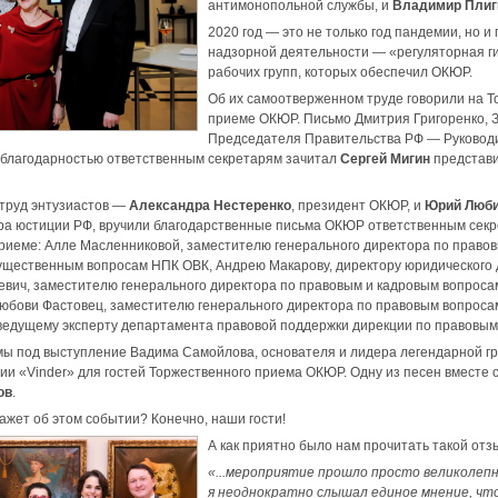
антимонопольной службы, и
Владимир Плиг
2020 год — это не только год пандемии, но 
надзорной деятельности — «регуляторная г
рабочих групп, которых обеспечил ОКЮР.
Об их самоотверженном труде говорили на 
приеме ОКЮР. Письмо Дмитрия Григоренко, 
Председателя Правительства РФ — Руковод
 благодарностью ответственным секретарям зачитал
Сергей Мигин
представи
труд энтузиастов —
Александра Нестеренко
, президент ОКЮР, и
Юрий Люб
ра юстиции РФ, вручили благодарственные письма ОКЮР ответственным секр
риеме: Алле Масленниковой, заместителю генерального директора по правов
ущественным вопросам НПК ОВК, Андрею Макарову, директору юридического
евич, заместителю генерального директора по правовым и кадровым вопроса
Любови Фастовец, заместителю генерального директора по правовым вопрос
ведущему эксперту департамента правовой поддержки дирекции по правовым 
мы под выступление Вадима Самойлова, основателя и лидера легендарной г
и «Vinder» для гостей Торжественного приема ОКЮР. Одну из песен вмест
ов
.
кажет об этом событии? Конечно, наши гости!
А как приятно было нам прочитать такой отз
«...мероприятие прошло просто великолепн
я неоднократно слышал единое мнение, чт