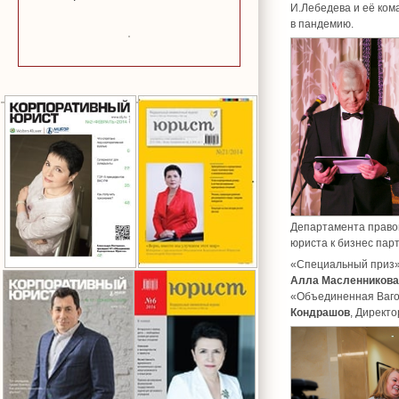
И.Лебедева и её ком
в пандемию.
Департамента правов
юриста к бизнес пар
«Специальный приз» 
Алла Масленникова
«Объединенная Ваго
Кондрашов
, Директ