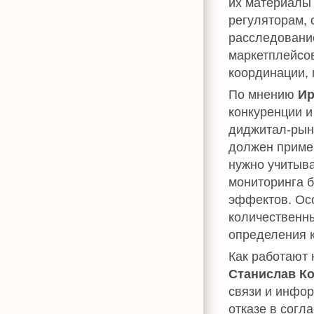
их материалы
регуляторам, 
расследование
маркетплейсо
координации, 
По мнению
Ир
конкуренции и
диджитал-рынк
должен приме
нужно учитыва
мониторинга б
эффектов. Ос
количественн
определения 
Как работают 
Станислав К
связи и инфо
отказе в согл