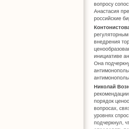
вопросу сопос
Анастасия пр
российские б
Контонистов
регуляторным
внедрения тор
ценообразован
инициативе ан
Она подчеркну
антимонополь
антимонополь
Николай Воз
рекомендации,
порядок ценоо
вопросах, свя
уровнях спрос
подчеркнул, 