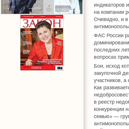
индикаторов и
на компании 
Очевидно, и в
антимонопольн
ФАС России ра
доминирования
последних лет
вопросах прим
Бои, исход ко
закупочной де
участников, а
Как развивает
недобросовест
в реестр недо
конкуренции н
семью» — груп
антимонопольн