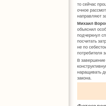
то сейчас про
очное рассмот
направляют за
Михаил Воро
объяснил осо
подчеркнул с
посчитать зат
не по себесто
потребителя з
В завершени
конструктивн
наращивать до
закона.