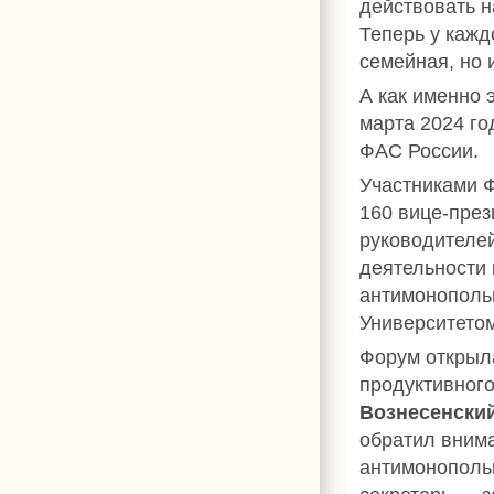
действовать н
Теперь у кажд
семейная, но 
А как именно 
марта 2024 г
ФАС России.
Участниками Ф
160 вице-през
руководителе
деятельности
антимонопольн
Университето
Форум откры
продуктивног
Вознесенски
обратил внима
антимонополь