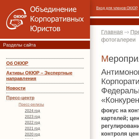
Вход для членов ОКЮР
,
Главная
Пр
фотогалереи
Разделы сайта
Меропр
Об ОКЮР
Антимоно
Активы ОКЮР – Экспертные
направления
Корпорат
Новости
Федераль
Пресс-центр
«Конкурен
Пресс-релизы
фокус на кон
2024 год
2023 год
картелей; це
2022 год
регулировани
2021 год
контроля цен
2020 год