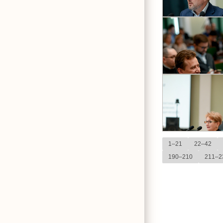
1–21
22–42
190–210
211–2