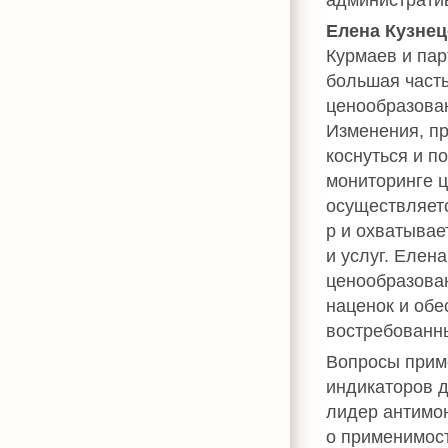
Елена Кузне
Курмаев и пар
большая часть
ценообразован
Изменения, пр
коснуться и п
мониторинге ц
осуществляет
р и охватывае
и услуг. Елен
ценообразован
наценок и обе
востребованн
Вопросы прим
индикаторов д
лидер антимон
о применимос