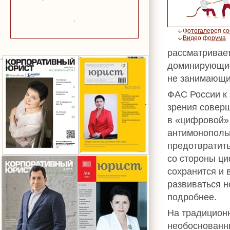
Фотогалерея с
Видео форума
рассматривает
доминирующие
не занимающи
ФАС России к 
зрения совер
в «цифровой»
антимонопольн
предотвратит
со стороны ц
сохранится и в
развиваться н
подробнее.
На традицион
необоснованн