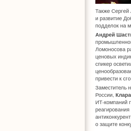
Также Сергей
и развитие До
подделок на м
Андрей Шаст
промышленной
Ломоносова р
ценовых индик
спикер освети
ценообразова
привести к сг
Заместитель 
России,
Клара
ИТ-компаний 
реагирования
антиконкурент
о защите конк