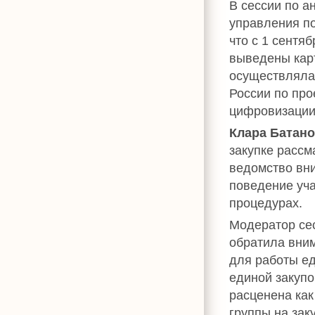
В сессии по а
управления п
что с 1 сентя
выведены карт
осуществляла
России по про
цифровизации 
Клара Батан
закупке рассм
ведомство вни
поведение уча
процедурах.
Модератор се
обратила вним
для работы ед
единой закуп
расценена как
группы на зак