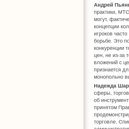
Андрей Пьян
практики, МТС
могут, фактич
концепции ко
игроков часто
борьбе. Это п
конкуренции т
цен, не из-за
вложений с це
признается дл
монопольно в
Надежда Шар
сферы, торгов
об инструмент
принятом Пра
продемонстри
торговле. Спи
администрати