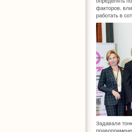
определять по
факторов, вли
работать в со
Задавали тонк
правопримене