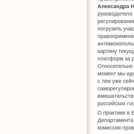
Александра 
руководителя 
регулировани
погрузить уча
правопримен
антимонополь
картину теку
платформ за р
Относительно 
момент мы иде
с тем уже сей
саморегулиров
вмешательств
российских го
О практике в
Департамента 
комиссия пров