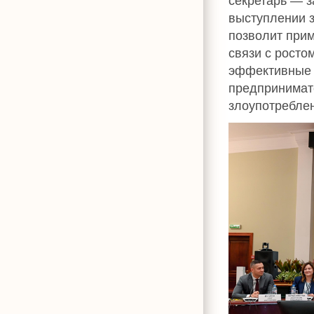
секретарь — з
выступлении з
позволит прим
связи с росто
эффективные 
предпринимат
злоупотребле