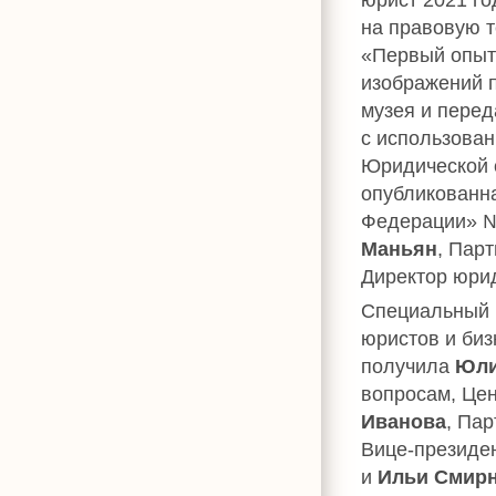
на правовую т
«Первый опыт
изображений 
музея и перед
с использова
Юридической 
опубликованн
Федерации» №
Маньян
, Пар
Директор юрид
Специальный п
юристов и биз
получила
Юли
вопросам, Цен
Иванова
, Пар
Вице-президе
и
Ильи Смир