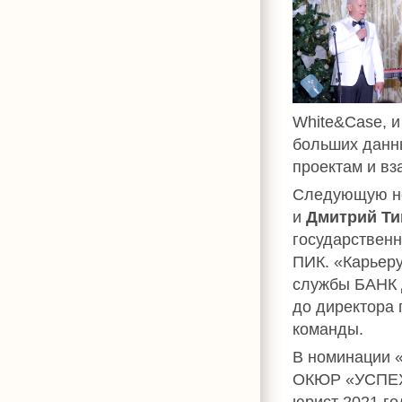
White&Сase, 
больших данн
проектам и в
Следующую н
и
Дмитрий Т
государствен
ПИК. «Карьер
службы БАНК 
до директора
команды.
В номинации 
ОКЮР «УСПЕХ
юрист 2021 г