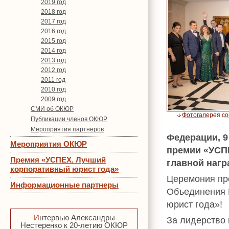
2019 год
2018 год
2017 год
2016 год
2015 год
2014 год
2013 год
2012 год
2011 год
2010 год
2009 год
СМИ об ОКЮР
Фотогалерея с
Публикации членов ОКЮР
Мероприятия партнеров
Федерации, 9
Мероприятия ОКЮР
премии «УСП
Премия «УСПЕХ. Лучший
главной наг
корпоративный юрист года»
Церемония пр
Информационные партнеры
Объединения 
юрист года»!
Интервью Александры
За лидерство
Нестеренко к 20-летию ОКЮР