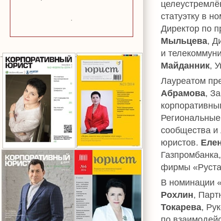
целеустремлён
статуэтку в н
Директор по 
Мыльцева
, Д
и телекоммун
Майданник
, 
Лауреатом пр
Абрамова
, З
корпоративны
Региональные 
сообщества и 
юристов.
Еле
Газпромбанка
фирмы «Руста
В номинации 
Рохлин
, Пар
Токарева
, Ру
по взаимодей