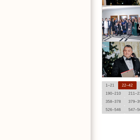
1–21
22–42
190–210
211–2
358–378
379–3
526–546
547–5