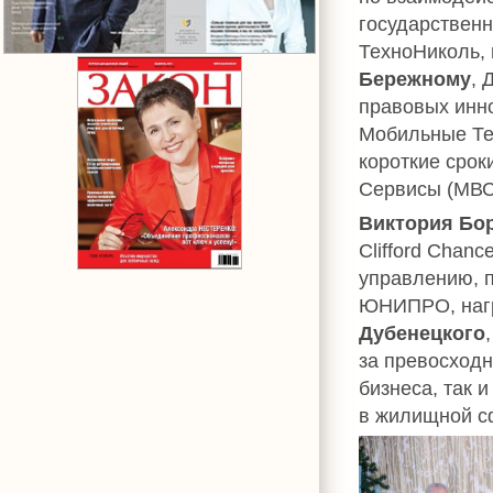
государственн
ТехноНиколь,
Бережному
, 
правовых инн
Мобильные Те
короткие срок
Сервисы (МВС
Виктория Бо
Clifford Chanc
управлению, 
ЮНИПРО, нагр
Дубенецкого
за превосходн
бизнеса, так 
в жилищной с