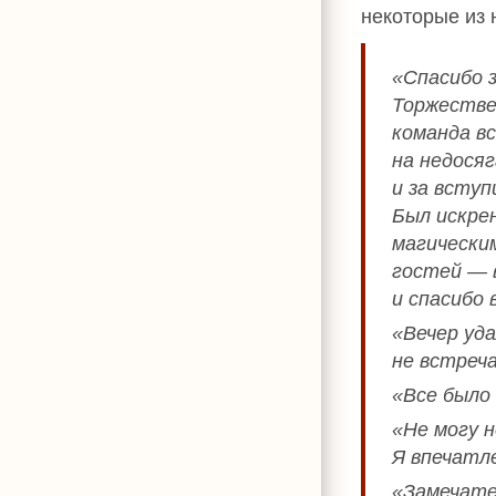
некоторые из 
«Спасибо 
Торжестве
команда в
на недося
и за всту
Был искре
магически
гостей — в
и спасибо 
«Вечер уд
не встреча
«Все было
«Не могу н
Я впечатле
«Замечате