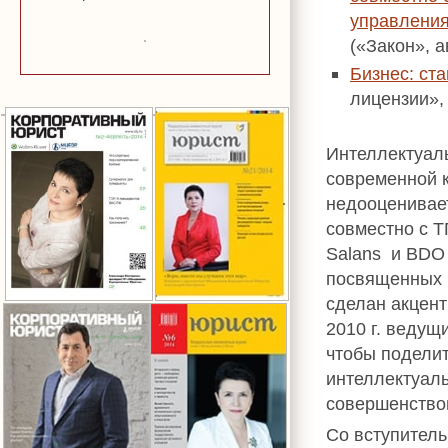
управления
(«Закон», а
Бизнес: ст
лицензии»,
Интеллектуаль
современной к
недооценивае
совместно с Т
Salans и BDO
посвященных в
сделан акцент
2010 г. ведущ
чтобы подели
интеллектуал
совершенство
Со вступител