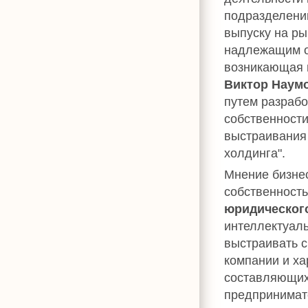
подразделений
выпуску на ры
надлежащим о
возникающая в
Виктор Наум
путем разрабо
собственности
выстраивания
холдинга".
Мнение бизне
собственност
юридическог
интеллектуал
выстраивать с
компании и ха
составляющих
предпринимат