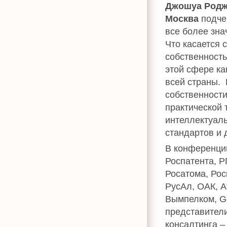
Джошуа Родже
Москва
подчер
все более зн
Что касается 
собственность
этой сфере ка
всей страны. 
собственности
практической 
интеллектуаль
стандартов и 
В конференци
Роспатента, Р
Росатома, Рос
РусАл, ОАК, А
Вымпелком, Go
представители
консалтинга – 