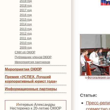
2019 год
2018 год
2017 год
2016 год
2015 год
2014 год
2013 год
2012 год
2011 год
2010 год
2009 год
СМИ об ОКЮР
Публикации членов ОКЮР
Мероприятия партнеров
Мероприятия ОКЮР
Премия «УСПЕХ. Лучший
Фотогалерея с
корпоративный юрист года»
Информационные партнеры
Статьи:
Пресс-рели
Интервью Александры
Нестеренко к 20-летию ОКЮР
совместно 