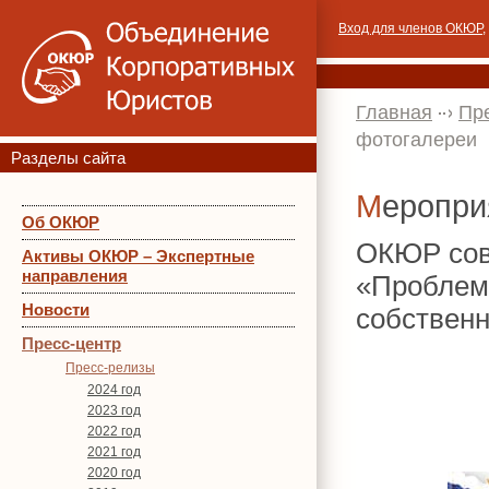
Вход для членов ОКЮР
,
Главная
Пр
фотогалереи
Разделы сайта
Меропр
Об ОКЮР
ОКЮР сов
Активы ОКЮР – Экспертные
направления
«Проблем
Новости
собственн
Пресс-центр
Пресс-релизы
2024 год
2023 год
2022 год
2021 год
2020 год