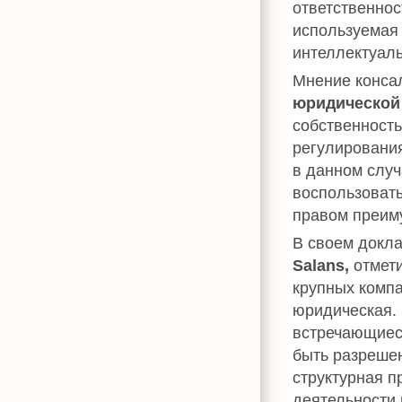
ответственнос
используемая
интеллектуаль
Мнение конса
юридической
собственность
регулировани
в данном случ
воспользоват
правом преим
В своем докл
Salans,
отмети
крупных компа
юридическая. 
встречающиес
быть разрешен
структурная п
деятельности 