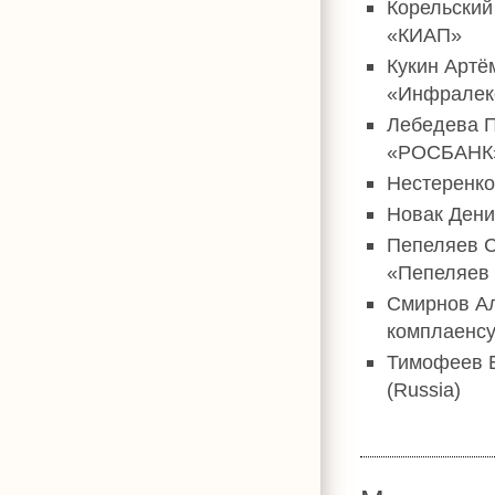
Корельский
«КИАП»
Кукин Артё
«Инфралек
Лебедева П
«РОСБАНК
Нестеренко
Новак Дени
Пепеляев С
«Пепеляев 
Смирнов Ал
комплаенсу
Тимофеев Е
(Russia)