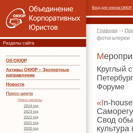
Вход для членов ОКЮР
,
Главная
Пр
фотогалереи
Разделы сайта
Меропр
Об ОКЮР
Круглый 
Активы ОКЮР – Экспертные
направления
Петербур
Новости
Форуме
Пресс-центр
Пресс-релизы
«In-house и консультант: вместе весело шагать!
2024 год
Саморегу
2023 год
2022 год
Свод обы
2021 год
культура
2020 год