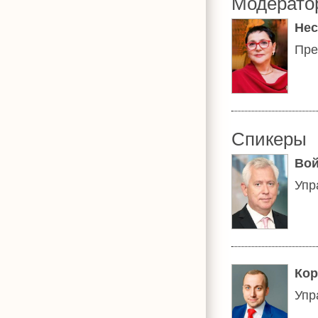
Модерато
Нес
Пре
Спикеры
Вой
Упр
Кор
Упр