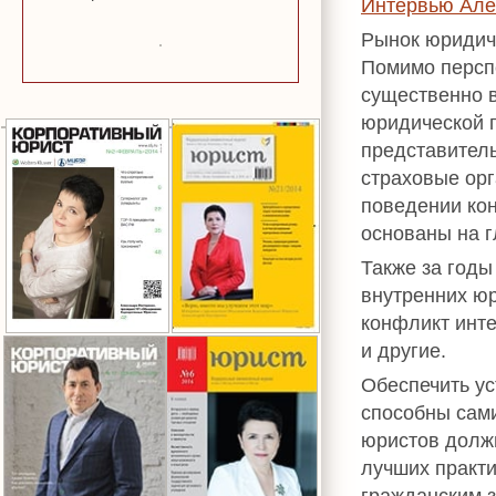
Интервью Але
Рынок юридиче
Помимо перспе
существенно в
юридической 
представитель
страховые ор
поведении кон
основаны на г
Также за годы
внутренних юр
конфликт инте
и другие.
Обеспечить у
способны сами
юристов долж
лучших практи
гражданским 