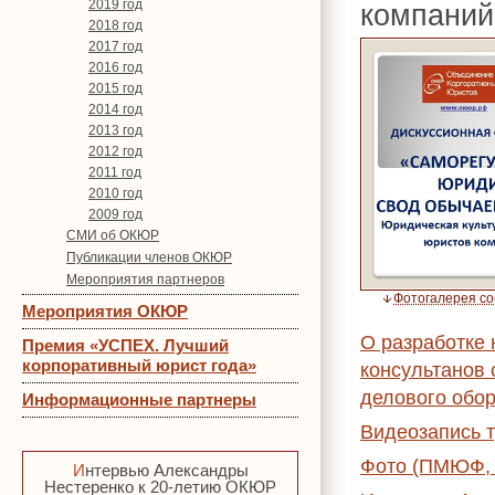
2019 год
компаний
2018 год
2017 год
2016 год
2015 год
2014 год
2013 год
2012 год
2011 год
2010 год
2009 год
СМИ об ОКЮР
Публикации членов ОКЮР
Мероприятия партнеров
Фотогалерея с
Мероприятия ОКЮР
О разработке
Премия «УСПЕХ. Лучший
корпоративный юрист года»
консультанов
делового обор
Информационные партнеры
Видеозапись 
Фото (ПМЮФ,
Интервью Александры
Нестеренко к 20-летию ОКЮР