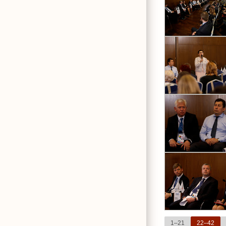
1–21
22–42