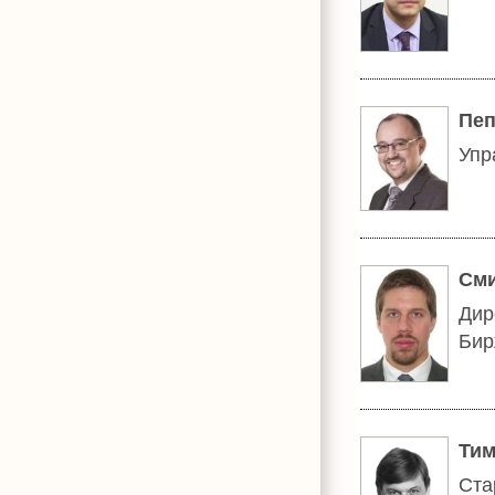
Пеп
Упр
Сми
Дир
Бир
Тим
Ста