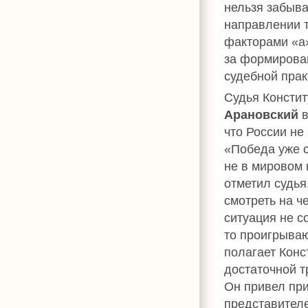
нельзя забыва
направлении т
факторами «а»
за формирова
судебной прак
Судья Консти
Арановский
в
что России не
«Победа уже с
не в мировом 
отметил судья
смотреть на ч
ситуация не с
то проигрываю
полагает Конс
достаточной т
Он привел пр
представителе