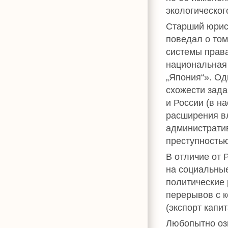
экологическог
Старший юри
поведал о том
системы права
национальная
„Япония“». Од
схожести зада
и России (в н
расширения в
администрати
преступностью
В отличие от 
на социальные
политические 
перерывов с к
(экспорт капи
Любопытно оз