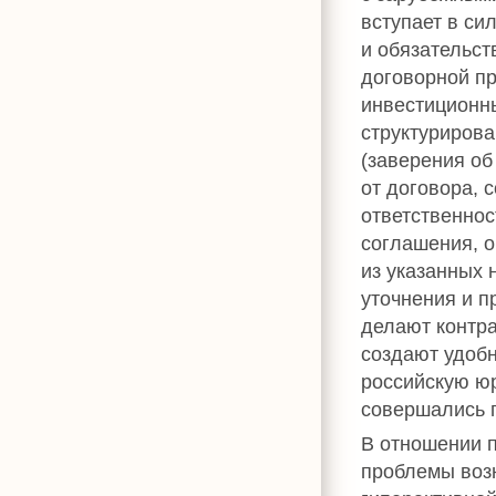
вступает в си
и обязательст
договорной пр
инвестиционны
структурирова
(заверения об
от договора, 
ответственнос
соглашения, о
из указанных 
уточнения и п
делают контр
создают удоб
российскую юр
совершались п
В отношении 
проблемы возн