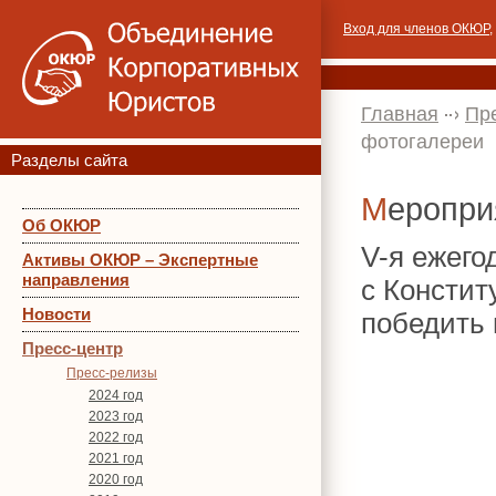
Вход для членов ОКЮР
,
Главная
Пр
фотогалереи
Разделы сайта
Меропр
Об ОКЮР
V-я ежего
Активы ОКЮР – Экспертные
направления
с Констит
Новости
победить 
Пресс-центр
Пресс-релизы
2024 год
2023 год
2022 год
2021 год
2020 год