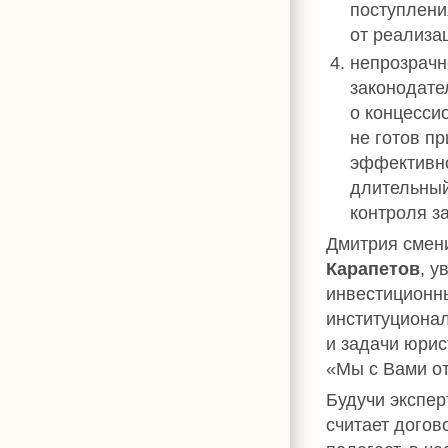
поступлени
от реализа
непрозрачн
законодате
о концесси
не готов пр
эффективно
длительный
контроля з
Дмитрия смен
Карапетов
, у
инвестиционны
институциона
и задачи юрис
«Мы с Вами от
Будучи экспер
считает догов