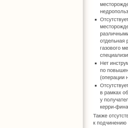
месторожде
недропольз
Отсутствуе
месторожде
различными
отдельная 
газового м
специализи
Нет инстру
по повышен
(операции 
Отсутствуе
в рамках о
у получате
керри-фина
Также отсутст
к подчинению 