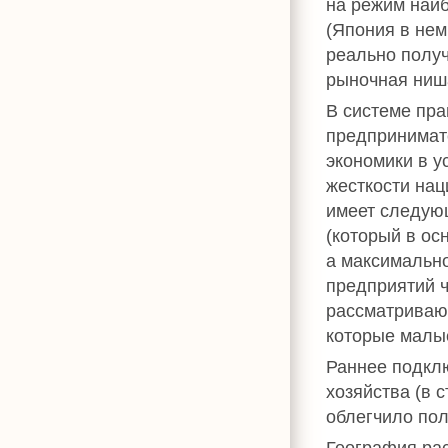
на режим наиб
(Япония в нем
реально получ
рыночная ниш
В системе пра
предпринимат
экономики в 
жесткости на
имеет следующ
(который в ос
а максимальн
предприятий ч
рассматривают
которые малы
Раннее подкл
хозяйства (в 
облегчило по
География ра