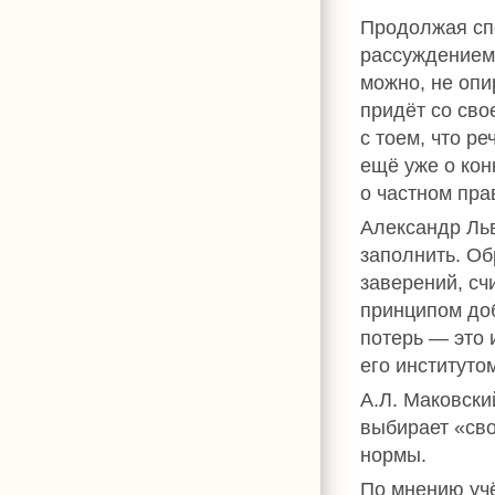
Продолжая спо
рассуждением 
можно, не опи
придёт со сво
с тоем, что р
ещё уже о кон
о частном пра
Александр Льв
заполнить. Об
заверений, сч
принципом доб
потерь — это 
его институто
А.Л. Маковски
выбирает «сво
нормы.
По мнению уч