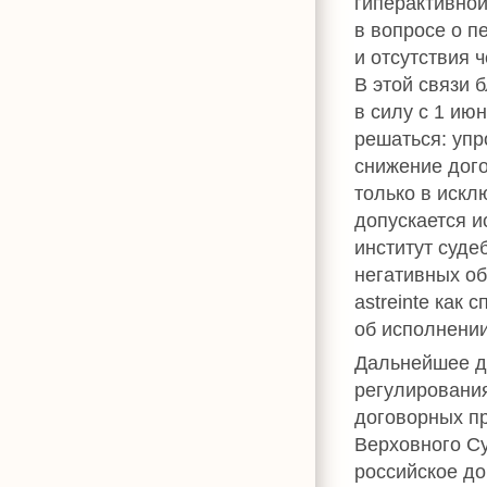
гиперактивной
в вопросе о п
и отсутствия 
В этой связи
в силу с 1 ию
решаться: упр
снижение дого
только в искл
допускается и
институт суде
негативных об
astreinte как
об исполнении
Дальнейшее д
регулировани
договорных пр
Верховного С
российское до