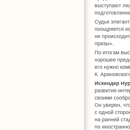
выступают лю
подготовленн
Судья элегант
поощряется юр
не происходит
призы».
По итогам выс
хорошее предс
его нужно ком
К. Арановског
Искендер Ну
развития инте
своими сообра
Он уверен, чт
с одной сторо
на ранней ста
по иностранн