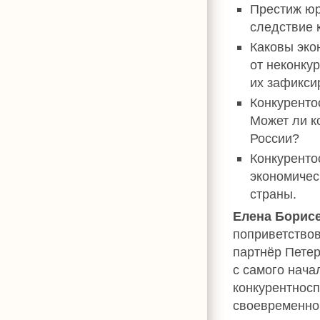
Престиж юр
следствие 
Каковы эко
от неконку
их зафикси
Конкуренто
Может ли к
России?
Конкуренто
экономичес
страны.
Елена Борис
поприветствов
партнёр Пете
с самого нач
конкурентносп
своевременно