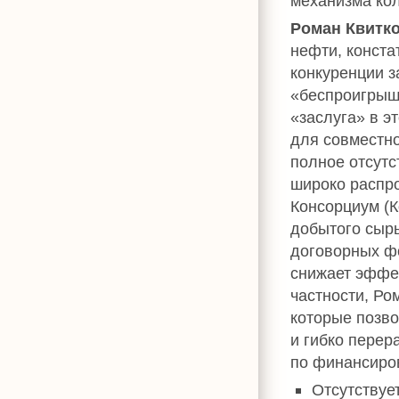
механизма ко
Роман Квитк
нефти, конста
конкуренции з
«беспроигрыш
«заслуга» в э
для совместно
полное отсутс
широко распро
Консорциум (
добытого сырь
договорных фо
снижает эффе
частности, Ро
которые позв
и гибко перер
по финансиро
Отсутствуе