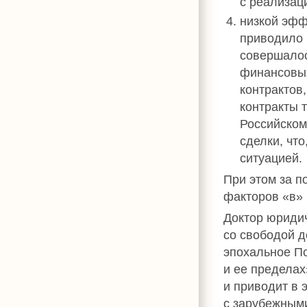
с реализац
низкой эфф
приводило 
совершалос
финансовых
контрактов
контракты 
Российском
сделки, чт
ситуацией.
При этом за п
факторов «в» 
Доктор юридич
со свободой д
эпохальное П
и ее пределах
и приводит в 
с зарубежными