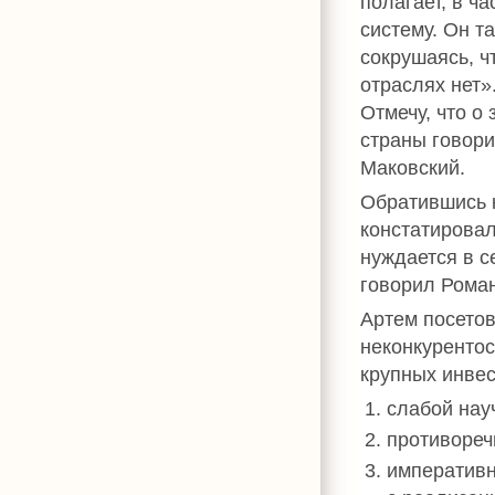
полагает, в ч
систему. Он т
сокрушаясь, ч
отраслях нет»
Отмечу, что о
страны говори
Маковский.
Обратившись к
констатировал
нуждается в с
говорил Рома
Артем посетов
неконкурентос
крупных инвес
слабой нау
противореч
императивн