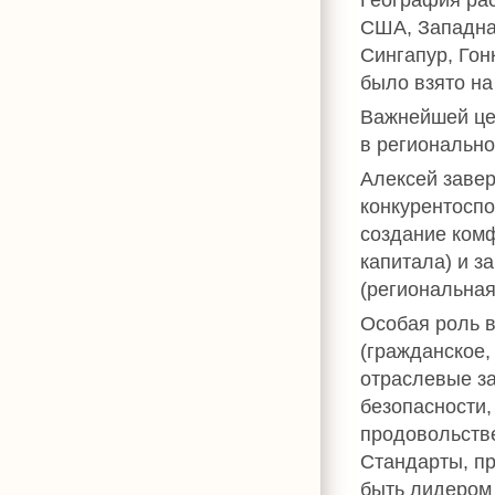
США, Западна
Сингапур, Гон
было взято на
Важнейшей це
в регионально
Алексей заве
конкурентосп
создание комф
капитала) и з
(региональная
Особая роль в
(гражданское,
отраслевые за
безопасности,
продовольстве
Стандарты, п
быть лидером 