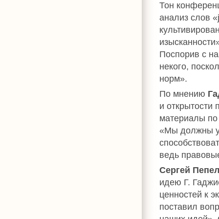
Тон конференц
анализ слов «
культивирова
изысканности»
Поспорив с на
некого, поско
норм».
По мнению
Га
и открытости 
материалы по 
«Мы должны уч
способствоват
ведь правовы
Сергей Пепе
идею Г. Гаджи
ценностей к э
поставил вопр
наших идей». 