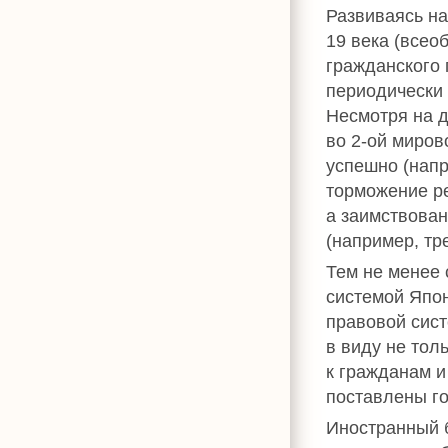
Развиваясь на
19 века (все
гражданского 
периодически 
Несмотря на 
во 2-ой миров
успешно (напр
торможение ре
а заимствова
(например, тр
Тем не менее 
системой Япон
правовой сис
в виду не то
к гражданам и
поставлены г
Иностранный б