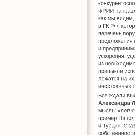
конкурентоспо
ФРИИ направл
как мы видим,
в ГК РФ, кото
перечень пору
предложения 
и предпринима
ускорения, уд
из необходимо
привыкли исп
ложатся на их
иностранных п
Все ждали вы
Александра 
мысль: «легче
пример Напол
и Турции. Ска
собственности