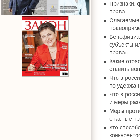
Признаки, 
права.
Слагаемые 
правоприме
Бенефициар
субъекты и
права».
Какие отра
ставить во
Что в росс
по удержан
Что в росс
и меры раз
Меры проти
опасные пр
Кто способ
конкуренто