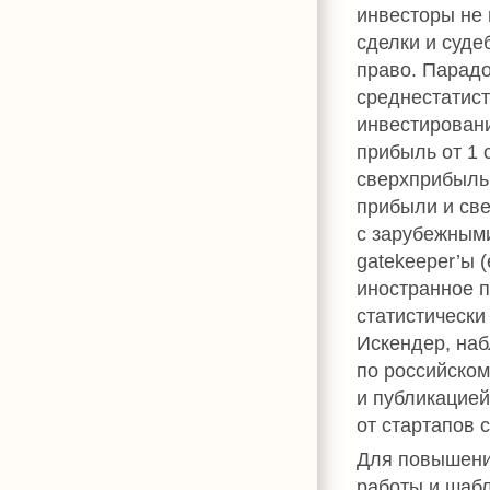
инвесторы не 
сделки и суде
право. Парадо
среднестатис
инвестирован
прибыль от 1 
сверхприбыль 
прибыли и све
с зарубежными
gatekeeper’ы 
иностранное п
статистически
Искендер, наб
по российском
и публикацией
от стартапов 
Для повышени
работы и шабл