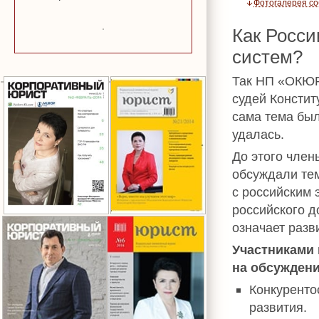
Фотогалерея с
Как Росси
систем?
Так НП «ОКЮР
судей Констит
сама тема был
удалась.
До этого чле
обсуждали те
с российским 
российского д
означает разв
Участниками
на обсуждени
Конкуренто
развития.