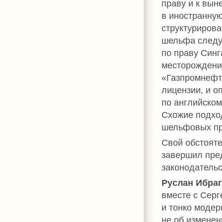
праву и к вын
в иностранну
структурирова
шельфа следу
по праву Син
месторождени
«Газпромнефт
лицензии, и о
по английском
Схожие подхо
шельфовых пр
Свой обстояте
завершил пре
законодательс
Руслан Ибра
вместе с Сер
и тонко модер
не об изменен