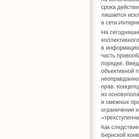
срока действи
лишается иск
в сети Интерне
На сегодняшни
коллективног
в информацио
часть правоо
порядке. Вве
объективной п
неоправданно
прав. Концепц
из основопол
и смежных пр
ограничении 
«трехступенча
Как следствие
Бернской кон