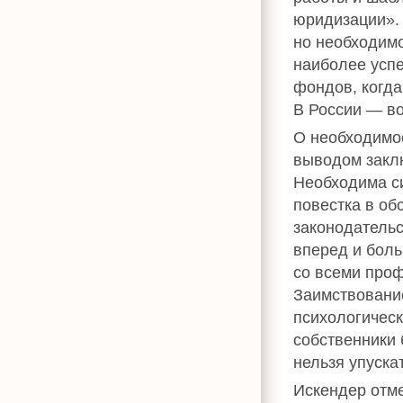
юридизации». 
но необходимо
наиболее усп
фондов, когда
В России — в
О необходимос
выводом закл
Необходима си
повестка в о
законодатель
вперед и боль
со всеми про
Заимствовани
психологическ
собственники 
нельзя упуска
Искендер отм