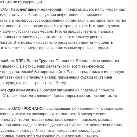
частниками конференции.
а ЗАО
«Перспективный мониторинг»
, представившего на примерах, как
редпринять во избежание утечки информации и причинения
стве бизнес-процессов современной организации. Большое количество
компонентов, не говоря уже об интеграции в сеть Интернет, делают
и административными мерами. И если предварительный анализ
границы технических департаментов, то к анализу рисков
листов. Это позволит правильно расставить акценты — оценить
иться с заявлением в правоохранительные органы и получить
льцблат БЛП» Елена Трусова
. По мнению Елены, несовершенство
зведений, а в отношении деятельности всего веб-ресурса;
м предварительной блокировки сайта. Елена предложила комплексную
ветственности и провела анализ применения судами критериев
 в суде, главное — решить проблему.
ксандра Кожемякина
обратила внимание на правовые пробелы
й. Открытием стало заявление Александры о возникновении такого
енности
ОАО «РОСНАНО»
, рассказавший об изменениях Гражданского
изменения касаются расширения возможностей распоряжения
енности Интернет-провайдера, определения правового режима
рмировались в ходе активной дискуссии с Интернет-общественностью,
е удалось, и в сфере Интернета Гражданский кодекс будет
свободных лицензий") мы вообще будем первыми в мире».