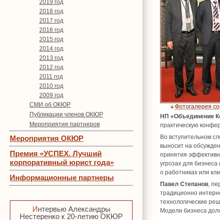
2019 год
2018 год
2017 год
2016 год
2015 год
2014 год
2013 год
2012 год
2011 год
2010 год
2009 год
СМИ об ОКЮР
Фотогалерея с
Публикации членов ОКЮР
НП «Объединение К
Мероприятия партнеров
практическую конф
Во вступительном с
Мероприятия ОКЮР
выносит на обсужден
Премия «УСПЕХ. Лучший
принятия эффективны
корпоративный юрист года»
угрозах для бизнеса
о работниках или кл
Информационные партнеры
Павел Степанов
, п
традиционно интерне
технологические реш
Интервью Александры
Модели бизнеса долж
Нестеренко к 20-летию ОКЮР