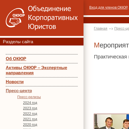
Вход для членов ОКЮР
,
Главная
Пресс-ц
Разделы сайта
Мероприя
Практическая
Об ОКЮР
Активы ОКЮР – Экспертные
направления
Новости
Пресс-центр
Пресс-релизы
2024 год
2023 год
2022 год
2021 год
2020 год