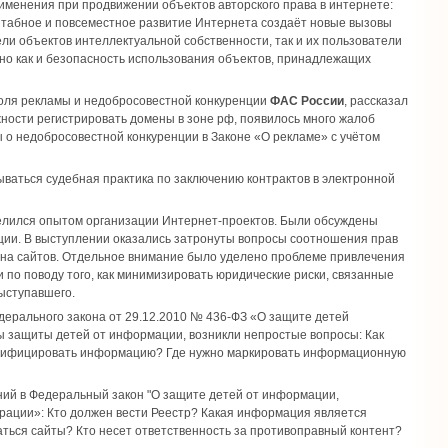
рименения при продвижении объектов авторского права в интернете:
штабное и повсеместное развитие Интернета создаёт новые вызовы
и объектов интеллектуальной собственности, так и их пользователи
о как и безопасность использования объектов, принадлежащих
роля рекламы и недобросовестной конкуренции
ФАС России
, рассказал
жности регистрировать домены в зоне рф, появилось много жалоб
ы о недобросовестной конкуренции в Законе «О рекламе» с учётом
адываться судебная практика по заключению контрактов в электронной
лился опытом организации Интернет-проектов. Были обсуждены
ции. В выступлении оказались затронуты вопросы соотношения прав
айна сайтов. Отдельное внимание было уделено проблеме привлечения
 по поводу того, как минимизировать юридические риски, связанные
ыступавшего.
едерального закона от 29.12.2010 №
436-ФЗ
«О защите детей
 защиты детей от информации, возникли непростые вопросы: Как
сифицировать информацию? Где нужно маркировать информационную
ий в Федеральный закон "О защите детей от информации,
рации»: Кто должен вести Реестр? Какая информация является
ться сайты? Кто несет ответственность за противоправный контент?