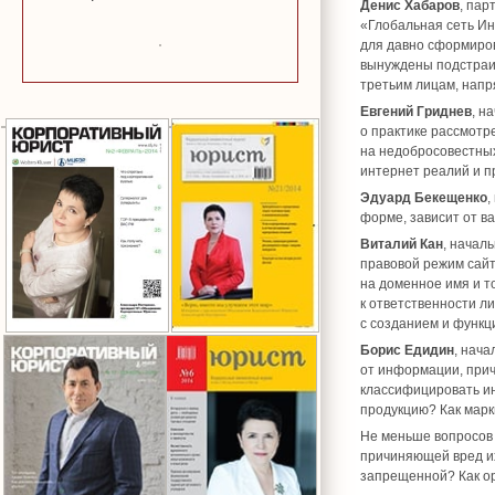
Денис Хабаров
, па
«Глобальная сеть Ин
для давно сформиров
вынуждены подстраив
третьим лицам, напр
Евгений Гриднев
, н
о практике рассмотр
на недобросовестных
интернет реалий и п
Эдуард Бекещенко
,
форме, зависит от ва
Виталий Кан
, начал
правовой режим сайт
на доменное имя и т
к ответственности л
с созданием и функц
Борис Едидин
, нача
от информации, прич
классифицировать и
продукцию? Как мар
Не меньше вопросов 
причиняющей вред их
запрещенной? Как ор