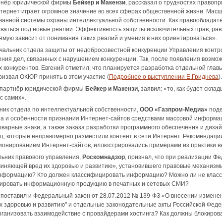
ртнёр юридической фирмы
Бейкер и Макензи
, рассказал о трудностях правоп
тернет играет огромное значение во всех сферах общественной жизни. Мас
анной системы охраны интеллектуальной собственности. Как правообладател
аться под новые реалии. Эффективность защиты исключительных прав, равн
ямую зависит от понимания таких реалий и умения в них ориентироваться».
ачальник отдела защиты от недобросовестной конкуренции Управления конт
ения дел, связанных с нарушением конкуренции. Так, после появления возмо
 конкурентов. Евгений отметил, что планируется разработка отдельной глав
ризвал ОКЮР принять в этом участие (
Подробнее о выступлении Е.Гриднева
).
 партнёр юридической фирмы
Бейкер и Макензи
, заявил: «то, как будет скл
с самих».
ьник отдела по интеллектуальной собственности,
ООО «Газпром-Медиа»
поде
а и особенности признания Интернет-сайтов средствами массовой информа
оварные знаки, а также заказа разработки программного обеспечения и диз
иц, которые неправомерно разместили контент в сети Интернет. Рекомендации
ионированием Интернет-сайтов, иллюстрировались примерами из практики в
льник правового управления,
Роскомнадзор
, признал, что при реализации Ф
иняющей вред их здоровью и развитию», установившего правовые механизмы
нформацию? Кто должен классифицировать информацию? Можно ли не клас
кировать информационную продукцию в печатных и сетевых СМИ?
поставил и Федеральный закон от 28.07.2012 №
139-ФЗ
«О внесении изменен
 здоровью и развитию" и отдельные законодательные акты Российской Феде
ганизовать взаимодействие с провайдерами хостинга? Как должны блокирова