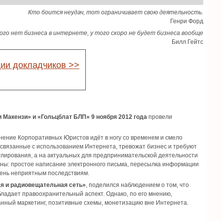
Кто боится неудач, тот ограничивает свою деятельность.
Генри Форд
кого нет бизнеса в интернете, у того скоро не будет бизнеса вообще
Билл Гейтс
ции докладчиков >>
и Макензи» и «Гольцблат БЛП» 9 ноября 2012 года
провели
нение Корпоративных Юристов идёт в ногу со временем и смело
связанные с использованием Интернета, тревожат бизнес и требуют
лирования, а на актуальных для предпринимательской деятельности
идны: простое написание электронного письма, пересылка информации
чень неприятным последствиям.
я и радиовещательная сеть»
, поделился наблюдением о том, что
бладает правоохранительный аспект. Однако, по его мнению,
анный маркетинг, позитивные схемы, монетизацию вне Интернета.