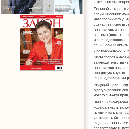
Ответы на эти вопро
Большой интерес вы
злоумышленник може
невосполнимого ущер
сценариев использов
невозможным решени
системы (инвентариз
и расследованию инц
защищаемые активы и
с их помощью допол
Виды споров о неза
законодательства не
невозможно распрост
процессуальную стра
с приведением выигр
Ведущий юрист в сф
в регулировании лич
нового объекта прав
Завершил конфере
кодекса в части исп
исключительным пра
Интернет-сайта, реш
с одной стороны, и с
соответствовать пот