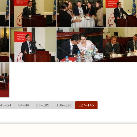
43–63
64–84
85–105
106–126
127–145