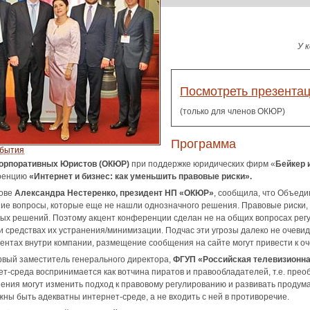
У 
Посмотреть презента
(только для членов ОКЮР)
Программа
обытия
орпоративных Юристов (ОКЮР)
при поддержке юридических фирм «
Бейкер 
еренцию
«Интернет и бизнес: как уменьшить правовые риски».
лове
Александра Нестеренко, президент НП «ОКЮР»
, сообщила, что Объеди
ие вопросы, которые еще не нашли однозначного решения. Правовые риски, 
х решений. Поэтому акцент конференции сделан не на общих вопросах регу
 и средствах их устранения/минимизации. Подчас эти угрозы далеко не очев
иентах внутри компании, размещение сообщения на сайте могут привести к о
ервый заместитель генерального директора,
ФГУП «Российская телевизионна
т-среда воспринимается как вотчина пиратов и правообладателей, т.е. прео
ения могут изменить подход к правовому регулированию и развивать продум
ны быть адекватны интернет-среде, а не входить с ней в противоречие.