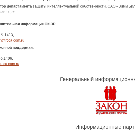
ктор департамента защиты интеллектуальной собственности, ОАО «Вимм Бил
азговор».
олнительная информация ОКЮР:
об. 1413,
ch@rcca.com.ru
онной поддержки:
об.1406,
cca.com.ru
Генеральный информационн
Информационные парт