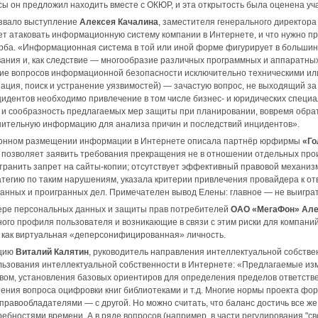
сы он предложил находить вместе с ОКЮР, и эта открытость была оценена у
звало выступление
Алексея Качалина
, заместителя генерального директор
т атаковать информационную систему компании в Интернете, и что нужно п
ба. «Информационная система в той или иной форме фигурирует в большин
ания и, как следствие — многообразие различных программных и аппаратных 
е вопросов информационной безопасности исключительно техническими ил
ация, поиск и устранение уязвимостей) — зачастую вопрос, не выходящий за 
идентов необходимо привлечение в том числе бизнес- и юридических специа
 сообразность предлагаемых мер защиты при планировании, вовремя обрат
нительную информацию для анализа причин и последствий инцидентов».
конном размещении информации в Интернете описала партнёр юрфирмы
«Го
 позволяет заявить требования прекращения не в отношении отдельных прои
ранить запрет на сайты-копии; отсутствует эффективный правовой механиз
тегию по таким нарушениям, указала критерии привлечения провайдера к от
анных и проигранных дел. Примечателен вывод Елены: главное — не выиграть
ере персональных данных и защиты прав потребителей
ОАО «МегаФон» Але
ного профиля пользователя и возникающие в связи с этим риски для компани
, как виртуальная «деперсонифицированная» личность.
нцию
Виталий Калятин
, руководитель направления интеллектуальной собств
ользования интеллектуальной собственности в Интернете: «Предлагаемые 
вом, установления базовых ориентиров для определения пределов ответств
ения вопроса оцифровки книг библиотеками и т.д. Многие нормы проекта фо
 правообладателями — с другой. Но можно считать, что баланс достичь все ж
ребностями времени. А в ряде вопросов (например, в части регулирования "