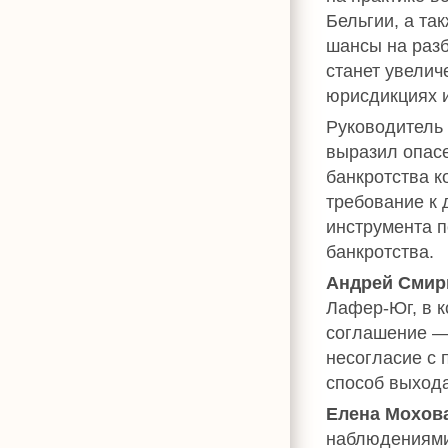
Бельгии, а та
шансы на разб
станет увелич
юрисдикциях 
Руководитель 
выразил опасе
банкротства к
требование к 
инструмента 
банкротства.
Андрей Сми
Лафер-Юг, в 
соглашение —
несогласие с 
способ выхода
Елена Мохов
наблюдениями