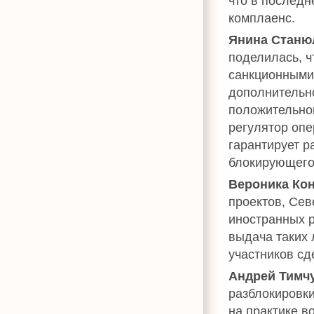
что в последн
комплаенс.
Янина Станю
поделилась, ч
санкционными
дополнительн
положительног
регулятор опе
гарантирует р
блокирующего
Вероника Ко
проектов, Сев
иностранных р
выдача таких 
участников сд
Андрей Тимч
разблокировки
на практике в