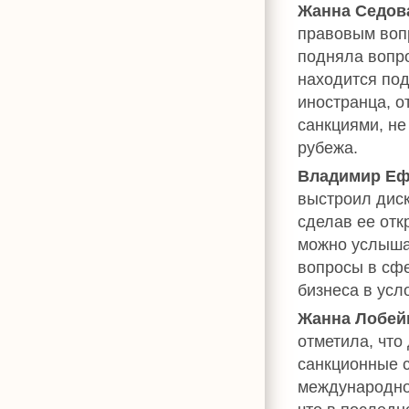
Жанна Седов
правовым воп
подняла вопро
находится под
иностранца, о
санкциями, не
рубежа.
Владимир Е
выстроил диск
сделав ее отк
можно услышат
вопросы в сф
бизнеса в усл
Жанна Лобей
отметила, что
санкционные 
международное