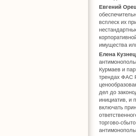
Евгений Оре
обеспечительн
всплеск их пр
нестандартны
корпоративной
имущества или
Елена Кузне
антимонопольн
Курмаев и пар
трендах ФАС 
ценообразова
дел до закон
инициатив, и
включать при
ответственног
торгово-сбыто
антимонополь