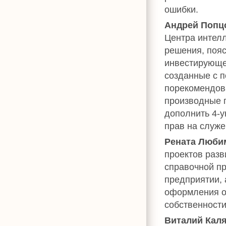
ошибки.
Андрей Попц
Центра интел
решения, пояс
инвестирующег
созданные с 
порекомендов
производные п
дополнить 4-у
прав на служ
Рената Люби
проектов разв
справочной пр
предприятии, 
оформления о
собственности
Виталий Кал