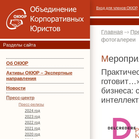
Вход для членов ОКЮР
,
Главная
Пр
фотогалереи
Разделы сайта
Меропр
Об ОКЮР
Практичес
Активы ОКЮР – Экспертные
направления
готовит…
Новости
бизнеса: 
Пресс-центр
интеллект
Пресс-релизы
2024 год
2023 год
2022 год
2021 год
2020 год