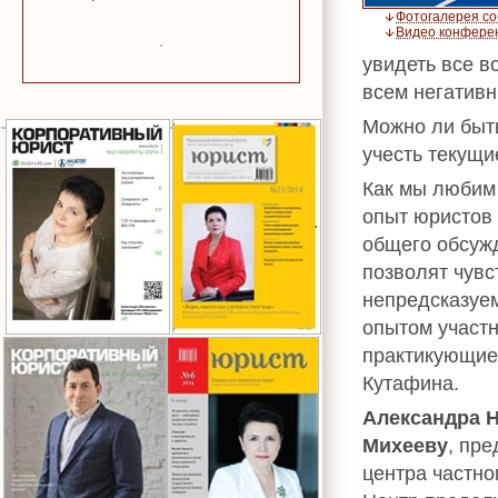
Фотогалерея с
Видео конфере
увидеть все 
всем негатив
Можно ли быт
учесть текущи
Как мы любим
опыт юристов
общего обсуж
позволят чувс
непредсказуем
опытом участн
практикующие
Кутафина.
Александра 
Михееву
, пр
центра частно