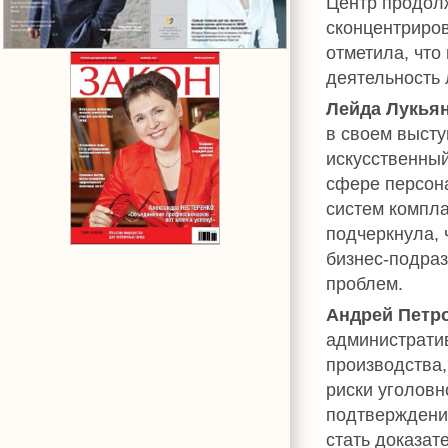
Центр продолж
сконцентриров
отметила, что
деятельность
Лейда Лукья
в своем высту
искусственный
сфере персона
систем компл
подчеркнула, 
бизнес-подра
проблем.
Андрей Петр
администрати
производства,
риски уголовн
подтверждени
стать доказат