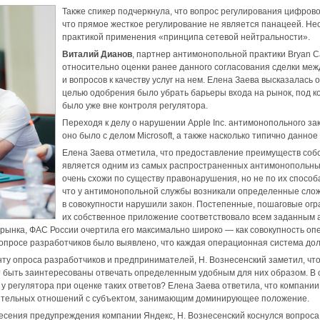
Также спикер подчеркнула, что вопрос регулирования цифрово
что прямое жесткое регулирование не является панацеей. Не
практикой применения «принципа сетевой нейтральности».
Виталий Дианов
, партнер антимонопольной практики Bryan Ca
относительно оценки ранее данного согласования сделки меж
и вопросов к качеству услуг на нем. Елена Заева высказалас
целью одобрения было убрать барьеры входа на рынок, под к
было уже вне контроля регулятора.
Переходя к делу о нарушении Apple Inc. антимонопольного за
оно было с делом Microsoft, а также насколько типично данн
Елена Заева отметила, что предоставление преимуществ собс
является одним из самых распространенных антимонопольных н
очень схожи по существу правонарушения, но не по их способа
что у антимонопольной службы возникали определенные слож
в совокупности нарушили закон. Постепенные, пошаговые огран
их собственное приложение соответствовало всем заданным а
рынка, ФАС России очертила его максимально широко — как совокупность оп
опросе разработчиков было выявлено, что каждая операционная система до
ту опроса разработчиков и предпринимателей, Н. Вознесенский заметил, что 
быть заинтересованы отвечать определенным удобным для них образом. В св
 у регулятора при оценке таких ответов? Елена Заева ответила, что компани
ительных отношений с субъектом, занимающим доминирующее положение.
сения предупреждения компании Яндекс, Н. Вознесенский коснулся вопроса