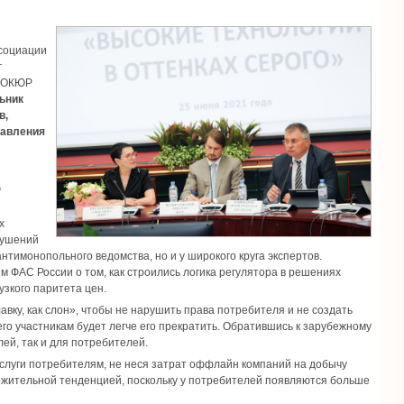
ссоциации
г
и ОКЮР
ьник
в,
равления
,
х
рушений
нтимонопольного ведомства, но и у широкого круга экспертов.
м ФАС России о том, как строились логика регулятора в решениях
узкого паритета цен.
вку, как слон», чтобы не нарушить права потребителя и не создать
го участникам будет легче его прекратить. Обратившись к зарубежному
лей, так и для потребителей.
слуги потребителям, не неся затрат оффлайн компаний на добычу
оложительной тенденцией, поскольку у потребителей появляются больше