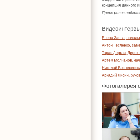
концепция данного и
Пресс-релиз подгото
Видеоинтервью
Елена Заева, началь
Антон Тесленко, зам
Тарас Деркач, Дирек
Артем Молчанов, нач
Николай Вознесенский
Аркадий Лисин, руко
Фотогалерея 