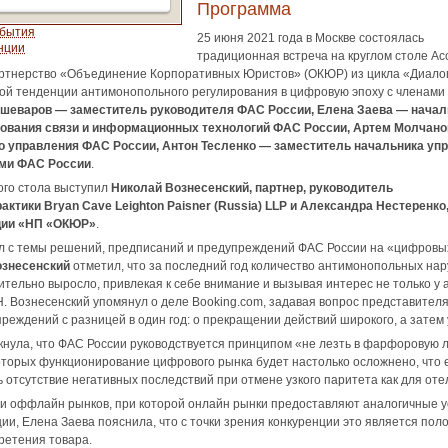
Программа
обытия
25 июня 2021 года в Москве состоялась
нции
традиционная встреча на круглом столе А
ртнерство «Объединение Корпоративных Юристов» (ОКЮР) из цикла «Диало
орой тенденции антимонопольного регулирования в цифровую эпоху с членам
шеваров — заместитель руководителя ФАС России, Елена Заева — начал
ования связи и информационных технологий ФАС России, Артем Молчано
о управления ФАС России, Антон Тесленко — заместитель начальника уп
ями ФАС России
.
ого стола выступил
Николай Вознесенский, партнер, руководитель
ктики Bryan Cave Leighton Paisner (Russia) LLP и Александра Нестеренко
ции «НП «ОКЮР»
.
ол с темы решений, предписаний и предупреждений ФАС России на «цифровы
ознесенский
отметил, что за последний год количество антимонопольных на
тельно выросло, привлекая к себе внимание и вызывая интерес не только у а
Н. Вознесенский упомянул о деле Booking.com, задавая вопрос представителя
реждений с разницей в один год: о прекращении действий широкого, а затем 
нула, что ФАС России руководствуется принципом «не лезть в фарфоровую ла
которых функционирование цифрового рынка будет настолько осложнено, что е
 отсутствие негативных последствий при отмене узкого паритета как для оте
и оффлайн рынков, при которой онлайн рынки предоставляют аналогичные у
ции, Елена Заева пояснила, что с точки зрения конкуренции это является п
ретения товара.