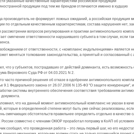
сти указанные качественные характеристики российской продукции
иностранной продукции под тем же брендом отличаются именно в худшую
огда производитель не формирует ложных ожиданий, а российская продукция
ии по отдельным качественным характеристикам, состава нарушения нет, за
 рассмотрении вопросов регулирования и практики антимонопольного компла
ает смягчение ответственности нарушившего субъекта в том случае, если т
аенса.
свобождением от ответственности, с «комплаенс индульгенциями» является н
может меняться толкование законодательства, а принятый и согласованный 
ил, что у субъектов, пострадавших от действий доминанта, есть возможность
ма Верховного Суда РФ от 04.03.2021 N 2.
что часто причиной решения об отказе в одобрении антимонопольного компл
е 9.1 Федерального закона от 26.07.2006 N 135-ФЗ "О защите конкуренции", 
работки системы внутреннего обеспечения соответствия требованиям антимо
 документа.
апомнил, что на данный момент антимонопольный комплаенс не указан в каче
й, которые в определенной степени могут быть уже сейчас реализованы, есл
ень смягчающих обстоятельств правильнее определить отдельно в качестве 
 России совместно с членами ОКЮР проработал поправку в КоАП об условиях
чик сообщил, что проведенная работа – это лишь первый шаг, но его недо
я данного механизма, которыми должен стать не только готовящийся проект