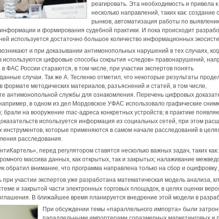
реагировать. Эта необходимость и привела 
несколько направлений, таких как: создание
рынков, автоматизация работы по выявлени
информации и формирования судебной практики. И пока происходит разработ
 ней используется достаточно большое количество информационных экосисте
озникают и при доказывании антимонопольных нарушений в тех случаях, ког
ов используются цифровые способы сокрытия «следов» правонарушений, нап
в ФАС России стараются, в том числе, при участии экспертов понять
данные случаи. Так же А. Тесленко отметил, что некоторые результаты прод
в формате методических материалов, разъяснений и статей, в том числе,
те антимонопольной службы для ознакомления. Перечень цифровых доказат
например, в одном из дел Мордовское УФАС использовало графические сним
ы; брали на вооружение mac-адреса конкретных устройств; в практике появля
е доказательств используется информация из социальных сетей, при этом рас
 инструментов, которые применяются в самом начале расследований в целя
ления расследования.
нтиКартель», перед регулятором ставятся несколько важных задач, таких как:
ромного массива данных, как открытых, так и закрытых; налаживание межве
ик обратил внимание, что программа направлена только на сбор и оцифровку
 при участии экспертов уже разработана математическая модель анализа, к
еме и закрытой части электронных торговых площадок, в целях оценки вер
оглашения. В ближайшее время планируется внедрение этой модели в разра
При обсуждении темы «параллельного импорта» были затро
параллельными импортерами соразмерных маркетинговых и пр