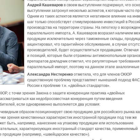
Андрей Кашеваров
в своем выступлении подчеркнул, что осн
выступлении затронул несколько аспектов, к которым часто 
Одним из таких аспектов является негативное влияние на инв
шаг только способствует стимулированию инвестиций в Росси
производства на территории страны. На гипотезу о возрожде
параллельного импорта, А. Кашеваров возразил наличием ме
продукции исключительно через таможенные склады, продукци
акцентировал, что гарантийное обслуживание, в случае отсут
производителей, будет осуществляться продавцами. Отвечая
и позиций, которые были отражены антимонопольным органов в
препаратов докладчик отметил, что регуляторные требования 
параллельный импорт, поэтому на данном этапе аналогичные 
Александра Нестеренко
отметила, что для членов ОКЮР
существенную проблему представляет нынешний подход ФА
России к проблеме т.н. «двойных стандартов».
ЮР, с точки зрения Закона о защите конкуренции практика «двойных
ассматриваться как недобросовестная конкуренция путем введения
бителей, если одновременно выполняется два условия:
чевидным образом позиционирует свою продукцию для российского рынка ка
очки зрения качественных характеристик иностранной продукции под тем же
жет быть, например, нанесение на упаковку продукции или использование
гательных, характеризующих иностранный стандарт качества, применяемый
е продукции (например, «швейцарское качество»).