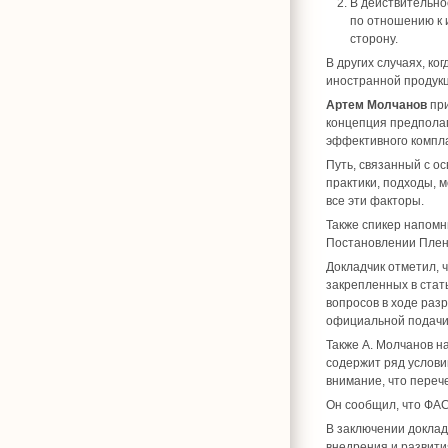
В действительно
по отношению к 
сторону.
В других случаях, к
иностранной продукц
Артем Молчанов
при
концепция предполаг
эффективного компл
Путь, связанный с о
практики, подходы, 
все эти факторы.
Также спикер напомн
Постановлении Плену
Докладчик отметил, 
закрепленных в стать
вопросов в ходе раз
официальной подачи
Также А. Молчанов н
содержит ряд услови
внимание, что переч
Он сообщил, что ФАС
В заключении доклад
внедрения и развити