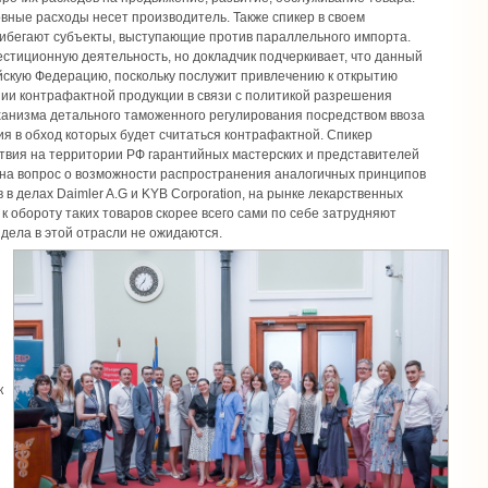
овные расходы несет производитель. Также спикер в своем
прибегают субъекты, выступающие против параллельного импорта.
естиционную деятельность, но докладчик подчеркивает, что данный
йскую Федерацию, поскольку послужит привлечению к открытию
нии контрафактной продукции в связи с политикой разрешения
ханизма детального таможенного регулирования посредством ввоза
я в обход которых будет считаться контрафактной. Спикер
ствия на территории РФ гарантийных мастерских и представителей
 на вопрос о возможности распространения аналогичных принципов
 делах Daimler A.G и KYB Corporation, на рынке лекарственных
к обороту таких товаров скорее всего сами по себе затрудняют
дела в этой отрасли не ожидаются.
С
к