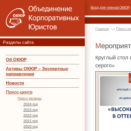
Вход для членов ОКЮР
,
Главная
Пресс-ц
Разделы сайта
Мероприя
Круглый стол 
Об ОКЮР
серого»
Активы ОКЮР – Экспертные
направления
Новости
Пресс-центр
Пресс-релизы
2024 год
2023 год
2022 год
2021 год
2020 год