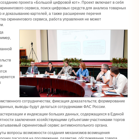
к созданию проекта «Большой цифровой кот». Проект включает в себя
 скринингового сервиса, поиск цифровых средств для анализа товарных
ю и доказыванию картелей, а также расширение перечня
ка скринингового сервиса, работа управления не может
м.
да
ример,
еланной
ельств
ки
ются
ширяется
х
домственного сотрудничества; фиксация доказательств; формирование
 данных, выводы будут делаться сотрудниками ФАС России.
ластеризации и индексации больших данных, содержащихся в Единой
оятности заключения хозяйствующими субъектами-участниками торгов
батываемый скрининговый сервис антимонопольного органа.
нуты вопросы возможности создания механизмов возмещения
очих расходов на продвижение, развитие, обслуживание товара.