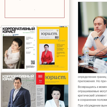
определении границ 
приложения. Но при 
Возвращаясь к момен
опрашиваемые могут 
критический элемент
в сохранении полож
При обсуждении выне