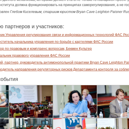
нститута должна функционировать на принципах саморегулирования, а не го
влен Глебом Киселевым, старшим юристом Bryan Cave Leighton Paisner Russi
 партнеров и участников:
ник Управления регулирования связи и информационных технологий ФАС Ро
еститель начальника управления по борьбе с картелями ФАС России
тор по правовым и комплаенс вопросам, Бекмен Культер
альник правового управления ФАС России
, партнер, руководитель антимонопольной практики Bryan Cave Leighton Paisn
водитель направления регуляторных рисков Департамента контроля за собл
события