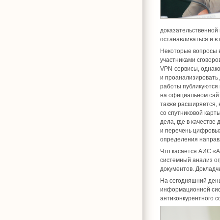
доказательственной 
останавливаться и в
Некоторые вопросы в
участниками сговор
VPN-сервисы, однако 
и проанализировать 
работы публикуются 
на официальном сай
также расширяется, 
со спутниковой карт
дела, где в качеств
и перечень цифровых
определения направ
Что касается АИС «А
системный анализ ог
документов. Докладч
На сегодняшний день
информационной сист
антиконкурентного с