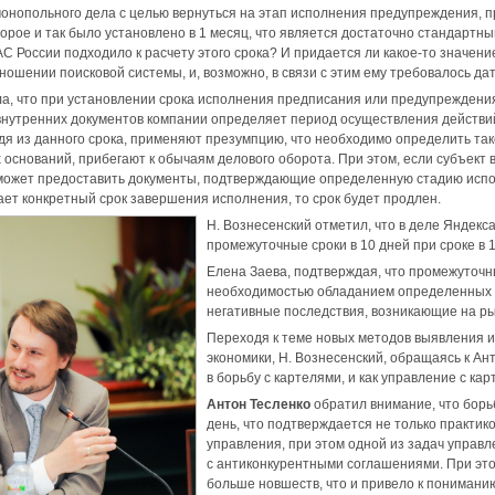
онопольного дела с целью вернуться на этап исполнения предупреждения, 
орое и так было установлено в 1 месяц, что является достаточно стандартн
ФАС России подходило к расчету этого срока? И придается ли какое-то значени
тношении поисковой системы, и, возможно, в связи с этим ему требовалось д
а, что при установлении срока исполнения предписания или предупреждени
внутренних документов компании определяет период осуществления действи
дя из данного срока, применяют презумпцию, что необходимо определить та
х оснований, прибегают к обычаям делового оборота. При этом, если субъект
 может предоставить документы, подтверждающие определенную стадию испо
ает конкретный срок завершения исполнения, то срок будет продлен.
Н. Вознесенский отметил, что в деле Яндек
промежуточные сроки в 10 дней при сроке в 
Елена Заева, подтверждая, что промежуточн
необходимостью обладанием определенных и
негативные последствия, возникающие на ры
Переходя к теме новых методов выявления 
экономики, Н. Вознесенский, обращаясь к Ан
в борьбу с картелями, и как управление с к
Антон Тесленко
обратил внимание, что борь
день, что подтверждается не только практи
управления, при этом одной из задач управл
с антиконкурентными соглашениями. При эт
больше новшеств, что и привело к пониманию