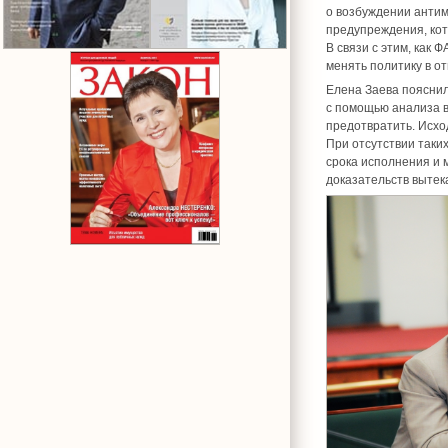
о возбуждении антим
предупреждения, кот
В связи с этим, как 
менять политику в о
Елена Заева пояснил
с помощью анализа 
предотвратить. Исхо
При отсутствии таки
срока исполнения и
доказательств вытек