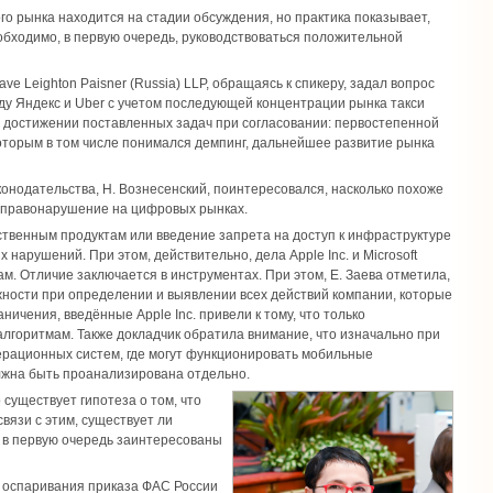
го рынка находится на стадии обсуждения, но практика показывает,
обходимо, в первую очередь, руководствоваться положительной
ve Leighton Paisner (Russia) LLP, обращаясь к спикеру, задал вопрос
ду Яндекс и Uber с учетом последующей концентрации рынка такси
ь о достижении поставленных задач при согласовании: первостепенной
оторым в том числе понимался демпинг, дальнейшее развитие рынка
конодательства, Н. Вознесенский, поинтересовался, насколько похоже
ое правонарушение на цифровых рынках.
твенным продуктам или введение запрета на доступ к инфраструктуре
арушений. При этом, действительно, дела Apple Inc. и Microsoft
м. Отличие заключается в инструментах. При этом, Е. Заева отметила,
ности при определении и выявлении всех действий компании, которые
ичения, введённые Apple Inc. привели к тому, что только
лгоритмам. Также докладчик обратила внимание, что изначально при
ерационных систем, где могут функционировать мобильные
лжна быть проанализирована отдельно.
существует гипотеза о том, что
язи с этим, существует ли
и в первую очередь заинтересованы
 оспаривания приказа ФАС России