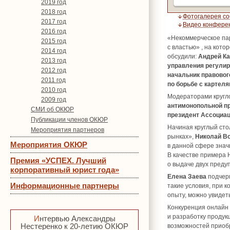
2019 год
2018 год
Фотогалерея с
2017 год
Видео конфере
2016 год
«Некоммерческое па
2015 год
с властью» , на кот
2014 год
обсудили:
Андрей Ка
2013 год
управления регулир
2012 год
начальник правовог
2011 год
по борьбе с картел
2010 год
Модераторами кругл
2009 год
антимонопольной пра
СМИ об ОКЮР
президент Ассоциа
Публикации членов ОКЮР
Начиная круглый ст
Мероприятия партнеров
рынках»,
Николай В
Мероприятия ОКЮР
в данной сфере значи
В качестве примера 
Премия «УСПЕХ. Лучший
о выдаче двух предуп
корпоративный юрист года»
Елена Заева
подчерк
Информационные партнеры
такие условия, при 
опыту, можно увидеть
Конкуренция онлайн 
и разработку продук
Интервью Александры
Нестеренко к 20-летию ОКЮР
возможностей приоб