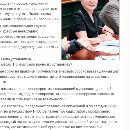
продления сроков исполнения
ым шагом в отношении нарушителя.
е тому факту, что Яндекс начал
ать больше времени на исполнение?
я, антимонопольная служба
й, которые необходимо
кое же время на предотвращение.
 высказывает желание о продлении
лнения предупреждения, и из этих
са были установлены
1 месяц. Почему было важно их установить?
ые сроки на практике применялись впервые, обосновывает данный шаг
нструментов с целью оперативного реагирования на возможные
нке.
и доказывания антиконкурентных соглашений в условиях цифровой
тону Тесленко, задался вопросом, что принесла цифровая экономика
артелями использует новые возможности.
ба с картелями продолжает оставаться актуальной и по сегодняшний
кой, но и множеством НПА, регламентирующих работу профильного
ения является, в том числе, развитие цифровых методов управления
ом каждый год схемы реализации данных соглашений меняются, внося
 того, что антимонопольной орган обязан на них оперативно