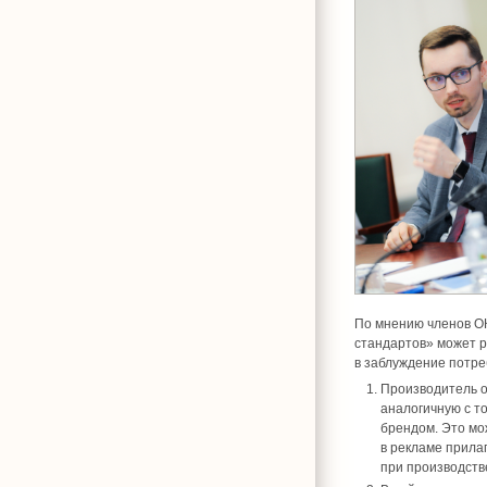
По мнению членов ОК
стандартов» может р
в заблуждение потре
Производитель о
аналогичную с т
брендом. Это мо
в рекламе прила
при производств