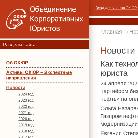
Вход для членов ОКЮР
,
Главная
Но
Разделы сайта
Новост
Как техно
Об ОКЮР
юриста
Активы ОКЮР – Экспертные
направления
24 апреля 202
Новости
партнёром биз
2024 год
нефть» на онл
2023 год
2022 год
Ольга Назарен
2021 год
Газпром нефть
2020 год
модернизации 
2019 год
2018 год
Евгения Степа
2017 год