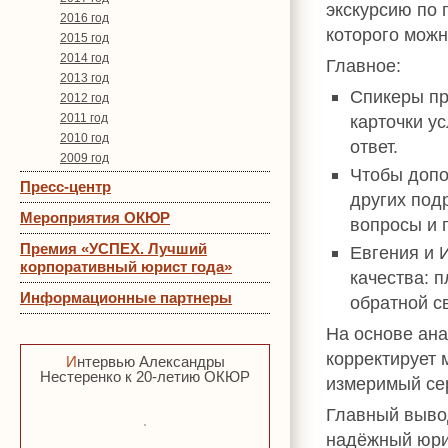
экскурсию по
2016 год
которого можн
2015 год
2014 год
Главное:
2013 год
Спикеры пр
2012 год
2011 год
карточки ус
2010 год
ответ.
2009 год
Чтобы допо
Пресс-центр
других под
Мероприятия ОКЮР
вопросы и 
Премия «УСПЕХ. Лучший
Евгения и 
корпоративный юрист года»
качества: 
Информационные партнеры
обратной св
На основе ан
корректирует 
Интервью Александры
Нестеренко к 20-летию ОКЮР
измеримый се
Главный выво
надёжный юрид