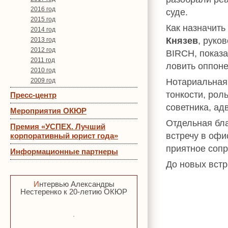
2016 год
суде.
2015 год
Как назначить
2014 год
Князев
, руко
2013 год
2012 год
BIRCH, показа
2011 год
ловить оппоне
2010 год
Нотариальная 
2009 год
тонкости, рол
Пресс-центр
советника, ад
Мероприятия ОКЮР
Отдельная бл
Премия «УСПЕХ. Лучший
встречу в оф
корпоративный юрист года»
приятное соп
Информационные партнеры
До новых встр
Интервью Александры
Нестеренко к 20-летию ОКЮР