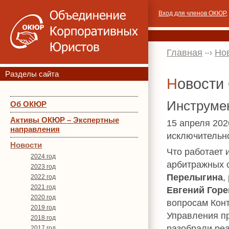
Вход для членов ОКЮР
,
Главная
Но
Разделы сайта
Новост
Инструмен
Об ОКЮР
Активы ОКЮР – Экспертные
15 апреля 202
направления
исключительн
Новости
Что работает 
2024 год
арбитражных с
2023 год
Перелыгина
,
2022 год
2021 год
Евгений Гор
2020 год
вопросам Конт
2019 год
Управления пр
2018 год
разобрали реа
2017 год