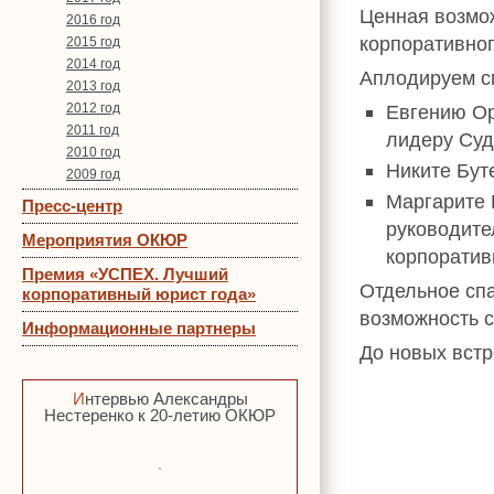
Ценная возмож
2016 год
корпоративног
2015 год
2014 год
Аплодируем сп
2013 год
2012 год
Евгению Ор
2011 год
лидеру Суд
2010 год
Никите Бут
2009 год
Маргарите 
Пресс-центр
руководит
Мероприятия ОКЮР
корпоратив
Премия «УСПЕХ. Лучший
Отдельное сп
корпоративный юрист года»
возможность с
Информационные партнеры
До новых вст
Интервью Александры
Нестеренко к 20-летию ОКЮР