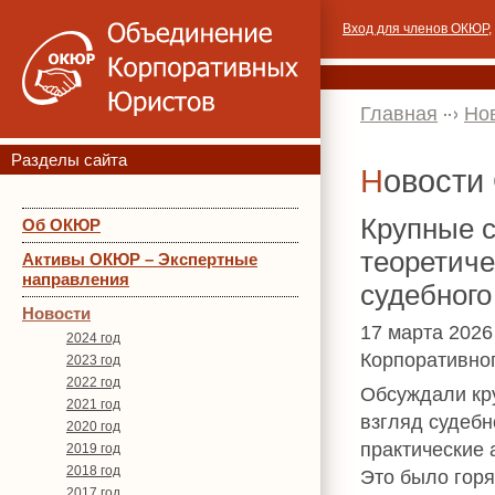
Вход для членов ОКЮР
,
Главная
Но
Разделы сайта
Новост
Крупные с
Об ОКЮР
теоретиче
Активы ОКЮР – Экспертные
направления
судебного
Новости
17 марта 2026
2024 год
Корпоративно
2023 год
2022 год
Обсуждали кру
2021 год
взгляд судебн
2020 год
практические 
2019 год
2018 год
Это было горя
2017 год