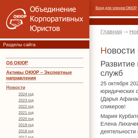
Вход для членов ОКЮР
,
Главная
Но
Разделы сайта
Новост
Развитие 
Об ОКЮР
служб
Активы ОКЮР – Экспертные
направления
25 октября 20
Новости
юридических с
2024 год
(Дарья Афанас
2023 год
спикеров!
2022 год
2021 год
Мария Курбат
2020 год
Елена Лихаче
2019 год
деятельности 
2018 год
2017 год