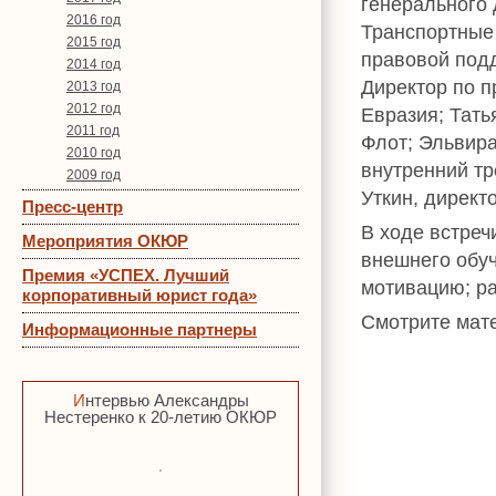
генерального 
2016 год
Транспортные
2015 год
правовой подд
2014 год
Директор по п
2013 год
2012 год
Евразия; Тать
2011 год
Флот; Эльвира
2010 год
внутренний т
2009 год
Уткин, директ
Пресс-центр
В ходе встреч
Мероприятия ОКЮР
внешнего обуч
Премия «УСПЕХ. Лучший
мотивацию; ра
корпоративный юрист года»
Смотрите мат
Информационные партнеры
Интервью Александры
Нестеренко к 20-летию ОКЮР