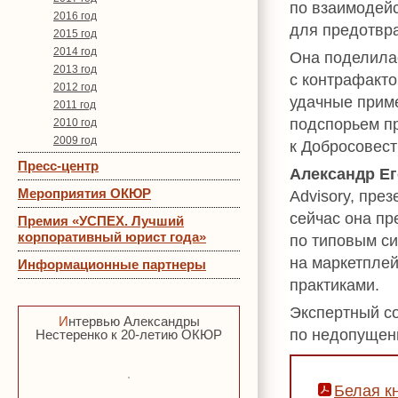
по взаимодей
2016 год
для предотвр
2015 год
2014 год
Она поделилас
2013 год
с контрафакт
2012 год
удачные приме
2011 год
подспорьем п
2010 год
2009 год
к Добросовест
Пресс-центр
Александр Е
Мероприятия ОКЮР
Advisory, пре
сейчас она пр
Премия «УСПЕХ. Лучший
корпоративный юрист года»
по типовым с
на маркетпле
Информационные партнеры
практиками.
Экспертный с
Интервью Александры
по недопущен
Нестеренко к 20-летию ОКЮР
Белая к