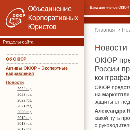
Вход для членов ОКЮР
,
Главная
Но
Разделы сайта
Новост
ОКЮР пре
Об ОКЮР
России пр
Активы ОКЮР – Экспертные
направления
контрафак
Новости
ОКЮР предст
2024 год
на маркетпле
2023 год
2022 год
защиты от не
2021 год
Александра 
2020 год
какой путь пр
2019 год
2018 год
с руководите
2017 год