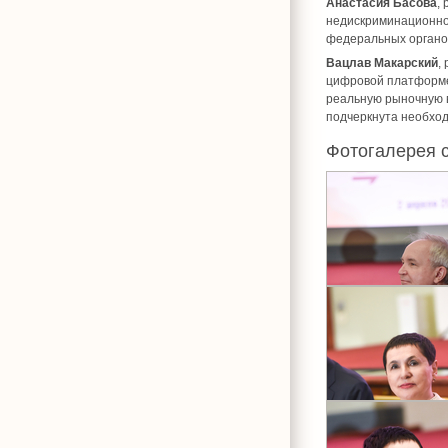
Анастасия Басова
,
недискриминационно
федеральных органов
Вацлав Макарский
,
цифровой платформе 
реальную рыночную в
подчеркнута необхо
Фотогалерея 