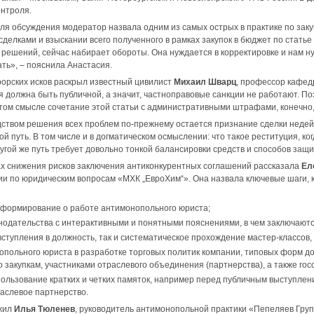
онтроля.
я обсуждения модератор назвала одним из самых острых в практике по закуп
елками и взыскании всего полученного в рамках закупок в бюджет по статье 
решений, сейчас набирает обороты. Она нуждается в корректировке и нам н
ать», – пояснила Анастасия.
орских исков раскрыл известный цивилист
Михаил Шварц
, профессор кафед
я должна быть публичной, а значит, частноправовые санкции не работают. По
этом смысле сочетание этой статьи с административными штрафами, конечно,
твом решения всех проблем по-прежнему остается признание сделки недейс
й путь. В том числе и в догматическом осмыслении: что такое реституция, ко
угой же путь требует довольно тонкой балансировки средств и способов защи
ах снижения рисков заключения антиконкурентных соглашений рассказала
Ел
и по юридическим вопросам «МХК „ЕвроХим“». Она назвала ключевые шаги, к
формирование о работе антимонопольного юриста;
нодательства с интерактивными и понятными пояснениями, в чем заключаются 
вступления в должность, так и систематическое прохождение мастер-классов,
опольного юриста в разработке торговых политик компании, типовых форм до
 закупкам, участниками отраслевого объединения (партнерства), а также гос
пользование кратких и четких памяток, например перед публичным выступлен
раслевое партнерство.
жил
Илья Тюленев
, руководитель антимонопольной практики «Пепеляев Групп