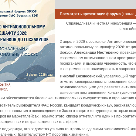
Посмотреть презентации форума
(только
Справедливая и честная конкуренция — 
залог обн
2 апреля 2026 г. состоялся Антимонополь
антимонопольному ландшафту 2026: от ци
фокус».
Александра Нестеренко
, президе
современном антимонопольном пространст
госорганами, и выразила уверенность, ч
своевременно сигнализировать о запросах 
Николай Вознесенский
, управляющий пар
отметил своевременность проведения фор
обытия
основополагающими для развития антимоно
нции
вынесения постановления Конституционного
рым обеспечивается баланс «антимонопольных иммунитетов» и ограничения 
меститель руководителя ФАС России, кандидат юридических наук, рассказал 
сти, он напомнил о нововведениях в Закон о защите конкуренции, которые п
ров на маркетплейсах. Помимо этого, спикер отметил, что один из приорите
нзакционных и нетранзакционных платформ.
е подчеркнул, что ведомство усилило контроль за сделками экономической 
вленных Правительством РФ пороговых значений.