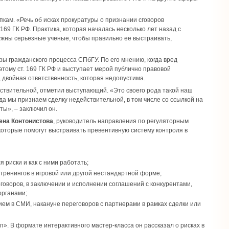
кам. «Речь об исках прокуратуры о признании сговоров
169 ГК РФ. Практика, которая началась несколько лет назад с
ужны серьезные ученые, чтобы правильно ее выстраивать,
ры гражданского процесса СПбГУ. По его мнению, когда вред
этому ст. 169 ГК РФ и выступает мерой публично правовой
 двойная ответственность, которая недопустима.
твительной, отметил выступающий. «Это своего рода такой наш
гда мы признаем сделку недействительной, в том числе со ссылкой на
ты», – заключил он.
ена Контонистова
, руководитель направления по регуляторным
оторые помогут выстраивать превентивную систему контроля в
риски и как с ними работать;
 тренингов в игровой или другой нестандартной форме;
говоров, в заключении и исполнении соглашений с конкурентами,
органами;
ием в СМИ, накануне переговоров с партнерами в рамках сделки или
». В формате интерактивного мастер-класса он рассказал о рисках в