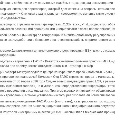
й практике бизнеса и с учетом новых судебных подходов дал рекомендации п
ер чек-листа для переговоров, который даст ответы на вопросы: есть ли рис
 подчеркнул: «Ключевая задача юриста – своевременно выявить такие риски 
аконодательства».
директор по стратегическим партнёрствам, ОZON, к.э.н., Ph.d., модератор, 
тличается различными проактивными инициативами в части правоприменения
, член Коллегии (Министр) по конкуренции и антимонопольному регулировани
ра во взаимодействии с бизнесом и на готовность работы с применением ме
директор Департамента антимонопольного регулирования ЕЭК, д.ю.н., расска
нкуренции.
оводитель направления ЕАЭС и Казахстан антимонопольной практики МГКА «Де
сказал про преимущества антидемпинговых и нетарифных мер.
щий эксперт Международного центра конкурентного права и политики БРИКС, к
, при оценке полномочий Комиссии Суд ЕАЭС стремится придать максимальн
лючении от 30 марта 2026 года Суд не только подтвердил право ЕЭК, в рамк
ять компаниям запросы, но и указал, что непредставление информации, хотя
ия о проведении расследования. При этом в делах о нарушении общих прав
ых требований, а также установлению того, реализовала ли Комиссия возло
аместитель руководителя ФАС России (в отставке), к.э.н., рассказал про подх
очки соприкосновения бизнеса, национального и наднационального регулятор
ия контроля иностранных инвестиций ФАС России
Олеся Мильчакова
проинф