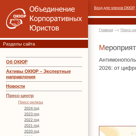
Вход для членов ОКЮР
,
Главная
Пресс-ц
Разделы сайта
Мероприя
Антимонополь
Об ОКЮР
2026: от цифр
Активы ОКЮР – Экспертные
направления
Новости
Пресс-центр
Пресс-релизы
2024 год
2023 год
2022 год
2021 год
2020 год