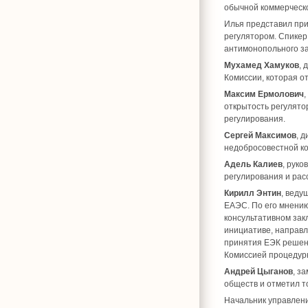
обычной коммерческо
Илья представил прим
регулятором. Спикер
антимонопольного з
Мухамед Хамуков
, 
Комиссии, которая о
Максим Ермолович
открытость регулято
регулирования.
Сергей Максимов
, 
недобросовестной ко
Адель Калиев
, рук
регулирования и рас
Кирилл Энтин
, веду
ЕАЭС. По его мнению
консультативном зак
инициативе, направл
принятия ЕЭК решен
Комиссией процедурн
Андрей Цыганов
, з
обществ и отметил т
Начальник управлен