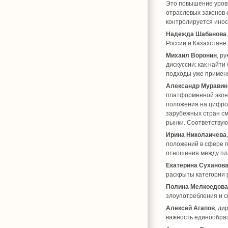
Это повышение уров
отраслевых законов 
контролируется иност
Надежда Шабанова
России и Казахстане.
Михаил Воронин
, р
дискуссии: как найт
подходы уже применя
Александр Муравин
платформенной экон
положения на цифров
зарубежных стран с
рынки. Соответству
Ирина Николаичева
положений в сфере п
отношения между пла
Екатерина Суханов
раскрыты категории 
Полина Мелкоедова
злоупотребления и с
Алексей Агапов
, ди
важность единообраз