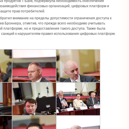
ых продуктов Т-Банк, подчеркнула необходимость обеспечения
 взаимодействия финансовых организаций, цифровых платформ и
защите прав потребителей.
обратил внимание на пределы допустимости ограничения доступа к
в Броннера, отметив, что прежде всего необходимо учитывать
ой платформе, но и предоставления такого доступа. Также была
я санкций к нарушителям правил использования цифровых платформ.