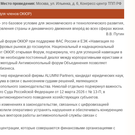
Место проведения:
Москва, ул. Ильинка, д. 6, Конгресс-центр ТПП РФ
 для членов ОКЮР)
это базовое условие для экономического и технологического развития,
овления страны и динамичного движения вперёд во всех сферах жизни.
В.В. Путин
ный форум ОКЮР при поддержке ФАС России и ЕЭК «Навигация по
фровых рынков до госзакупок. Национальный и наднациональный
нт ОКЮР, открывая Форум, подчеркнула, что для успешной навигации в
ве необходим постоянный диалог между корпоративными юристами и
то ежегодный Антимонопольный форум Объединения позволяет
бизнеса.
тнер юридической фирмы ALUMNI Partners, кандидат юридических наук,
ума в связи с вынесением судами решений, являющихся
польного законодательства. Николай отдельно подчеркнул важность
 Суда Российской Федерации от 12 марта 2026 г. № 13-П, в
антиконкурентного поведения хозяйствующих субъектов.
об изменениях в законодательстве, связанных с цифровизацией
озволили оперативно устранять нарушения и обеспечивать конкуренцию
тных векторов работы антимонопольной службы связан с
концентрации, которые совершаются финансовыми организациями с