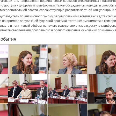
 руководитель направления нефинансовых сервисов, экосистемных и платежн
го доступа к цифровым платформам. Также обсуждались подходы и способы
 исполнительной власти, способствующие развитию честной конкуренции и 
 руководитель по антимонопольному регулированию и комплаенс Хедхантер, 
на примере зарубежной судебной практики, теста незаменимости и критерие
ласть и негативный эффект не только вследствие отказа в доступе к цифров
димость обеспечения прозрачного и полного описания оснований применени
события