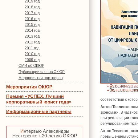
2019 год
2018 год
2017 год
2016 год
2015 год
2014 год
2013 год
2012 год
2011 год
2010 год
2009 год
СМИ об ОКЮР
Публикации членов ОКЮР
Мероприятия партнеров
Фотогалерея с
Мероприятия ОКЮР
Видео конфере
Премия «УСПЕХ. Лучший
соответствии с кото
корпоративный юрист года»
Антон Тесленко
, за
Информационные партнеры
экономики. В частно
при реализации това
регулированием тра
Интервью Александры
Антон Тесленко такж
Нестеренко к 20-летию ОКЮР
превышением устано