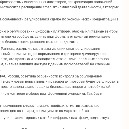
бросовестных иностранных инвесторов, синхронизация положений
ям относится расширение сфер экономической деятельности, в которых
а особенности регулирования сделок по экономической концентрации в
ссию о регулировании цифровых платформ, обозначил главные векторы
и, нужно ли вообще выделять платформы в отдельный режим, какие
тся бизнес и какие решения можно предложить.
Partners, раскрыл в своем выступлении опыт регулирования
ельный анализ методов определения и критериев доминирующего
 то, что практика и законодательство антимонопольных органов
, анализа влияния доступа к данным пользователей на смежные
.
ФАС России, осветила особенности контроля за соблюдением
т в силу новый нормативный правовой акт, который будет регулировать
ового закона станет защита бизнеса, партнеров и потребителей.
венном контроле в сфере платформенной экономики. Так, были
ы применения скидок на маркетплейсах, отметив возможные
ения цен на товары, реализуемые на маркетплейсах.
 регулирования торговых сетей и цифровых платформ, подчеркнув