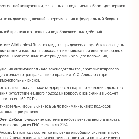
совестной конкуренции, связанных с введением в оборот дженериков
ы по выдаче предписаний о перечислении в федеральный бюджет
ьной практики в отношении недобросовестных действий
итике Wildberries&Russ, кандидата юридических наук, были освещены
подчеркнута важность перехода от изолированной оценки цифровых
зированы качественные критерии доминирующего положения,
арушения антимонопольного законодательства, прокомментировала
вательского центра частного права им. С.С. Алексеева при
тимонопольных рисков.
 ответственности за них» модерировала партнер коллегии адвокатов
ния (отсутствие единого подхода к вопросу о взыскании в бюджет
лах по ст. 169 ГК РФ.
икартель», чтобы у бизнеса было понимание, каких подходов
 минимизации рисков».
Олег Дубков
. Внедрение системы в работу центрального аппарата
ием информации из ГИС составила 21%.
ссии. В этом году состоится пилотная апробация системы в трех
 дальнейшем планируется масштабирование ГИС и на другие сферы