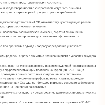
о инструментам, которые помогут их снизить.
ки и как договоренности с контрагентом могут быть оценены
и выстроить переговорный процесс с учетом требований
обращаясь к представителям ЕЭК, отметил текущую тенденцию работы
, которые заслуживают внимания.
ю Евразийской экономической комиссии, обратил внимание на
тодов мягкого реагирования для повышения эффективности
зал про проблемы подхода к вопросу определения убытков от
лькредере», обратил внимание бизнеса на риски в условиях текущего
.ю.н., осветил ключевые аспекты развития судебной практики в рамках
ую эффективность общим правилам конкуренции ЕАЭС. Так, в
ах проведения оценки состояния конкуренции по собственной
 и не влечет наложение штрафов, но может стать поводом для
ил конкуренции Суд уделяет большое внимание вопросам соблюдения
женное на неё бремя доказывания.
оды различных государств к регулированию деятельности стратегических
ов.
ормировала об основных изменениях, которые отражены в 51-ФЗ*.