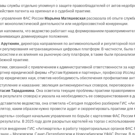
авы службы отдельно упомянул о защите правообладателей от актов недобро
ействия патента на оригинал и о судебной практике.
о управления ФАС России
Марьяна Матяшевская
рассказала об опыте служб
 от монополистической деятельности или недобросовестной конкуренции.
я напомнила, что ведомство работает над формированием правоприменител
занимающих доминирующее положение.
 Арутюнян
, директора направления по антимонопольной и регуляторной пол
и регулирования нетранзакционных цифровых платформ. В частности, была 
косистем и их влияния на рыночную силу платформ, в также были проанали
бежной практике.
тики, связанной с привлечением к административной ответственности за н
артнер юридической фирмы «Рустам Курмаев и партнеры», профессор Исследо
ор юридических наук, отметив необходимость обеспечения профилактики ан
тупление и наказание: эволюция антиконкурентных сговоров, переговоров и
тасия Тараданкина
. Она осветила текущие проблемы практики правопримене
в результате сговора) и указала на необходимость ее совершенствования в де
дставителю ведомства, она отметила «Сегодня подробно разберем ГИС «Ант
лятор, каким образом нужно провести аудит и скорректировать практики для
картель» сообщил начальник управления по борьбе с картелями ФАС России
результаты. В 2025 году доля раскрытых картелей на торгах с использован
ется внедрение ГИС «Антикартель» в работу территориальных органов ФАС Ро
ганах – Московском, Санкт-Петербургском и Новосибирском УФАС России. В