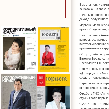
В выступлении замгл
до истечения срока д
Начальник Правовог
дохода, полученного
Марьяна Матяшевска
правообладателей, 
В выступлении
Анны
вопросы возможност
платформ к оценке э
применяемые в зару
Обзор судебной прак
Евгения Борзило
, п
Президенте РФ, докт
Первую сессию «Прес
«Делькредере»
Анас
средств, полученных 
Передавая слово пре
придерживается регу
О работе ГИС «Анти
службы дало первые 
С 2027 года планиру
территориальных ор