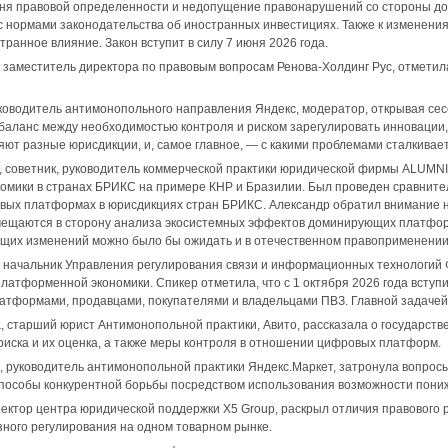
ня правовой определенности и недопущение правонарушений со стороны до
с нормами законодательства об иностранных инвестициях. Также к изменени
ранное влияние. Закон вступит в силу 7 июня 2026 года.
, заместитель директора по правовым вопросам Ренова-Холдинг Рус, отметил
уководитель антимонопольного направления Яндекс, модератор, открывая се
и баланс между необходимостью контроля и риском зарегулировать инноваци
ют разные юрисдикции, и, самое главное, — с какими проблемами сталкивае
, советник, руководитель коммерческой практики юридической фирмы ALUMNI 
омики в странах БРИКС на примере КНР и Бразилии. Был проведен сравнит
ых платформах в юрисдикциях стран БРИКС. Александр обратил внимание на
мещаются в сторону анализа экосистемных эффектов доминирующих платформ
ющих изменений можно было бы ожидать и в отечественном правоприменении
, начальник Управления регулирования связи и информационных технологий 
латформенной экономики. Спикер отметила, что с 1 октября 2026 года вступи
тформами, продавцами, покупателями и владельцами ПВЗ. Главной задачей н
а
, старший юрист Антимонопольной практики, Авито, рассказала о государст
риска и их оценка, а также меры контроля в отношении цифровых платформ.
, руководитель антимонопольной практики Яндекс.Маркет, затронула вопрос
пособы конкурентной борьбы посредством использования возможности пониж
ректор центра юридической поддержки X5 Group, раскрыл отличия правового
ного регулирования на одном товарном рынке.