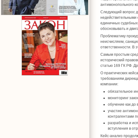
антимонопольного к
Следующий вопрос дл
недействительными сд
единичных судебных 
обосновывать и двиг
Проблематику прокур
неисчисляем, санкци
ответственности. В 
Самым простым средс
исторический правово
статью 169 ГК РФ. Др
О практических кейс
требованиям дирекци
компании:
обязательное ин
мониторинг зако
обучение как до 
участие антимон
контрагентами по
разработка и ис
вступления в от
Кейс-анализ продол