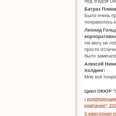
под эгидой О
Батраз Плиев
Было очень пр
понравилось 
Леонид Гольд
корпоративно
Не могу не по
просто отличн
было замечат
Алексей Ник
Холдинг:
Мне все понра
Цикл ОКЮР "
I конференция
компании", 20
II ежегодная