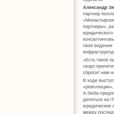
Александр З
партнер Колле
«Монастырски
партнеры», ра
юридического
консалтинговы
свое видение
инфраструкту
«Есть такое о
скоро прилети
сбросит нам н
В ходе выступ
«революции», 
А.Зюба предп
делиться на I
юридические с
между послед