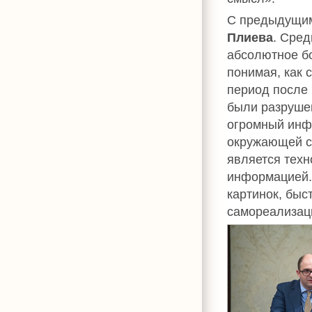
С предыдущим
Плиева
. Сред
абсолютное б
понимая, как 
период после
были разрушен
огромный инф
окружающей ср
является техн
информацией.
картинок, быс
самореализац