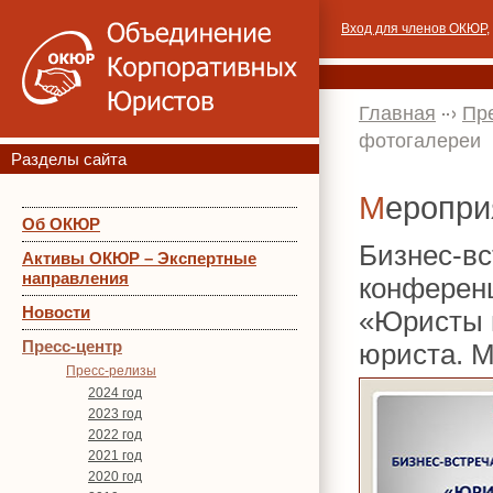
Вход для членов ОКЮР
,
Главная
Пр
фотогалереи
Разделы сайта
Меропр
Об ОКЮР
Бизнес-вс
Активы ОКЮР – Экспертные
направления
конференц
Новости
«Юристы 
Пресс-центр
юриста. М
Пресс-релизы
2024 год
2023 год
2022 год
2021 год
2020 год