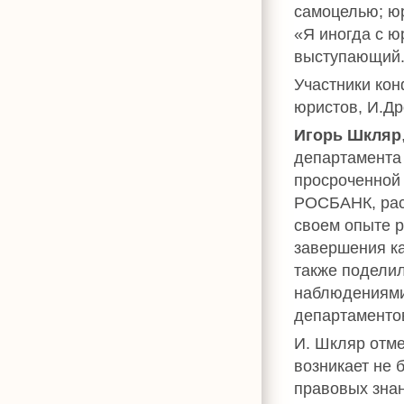
самоцелью; ю
«Я иногда с ю
выступающий
Участники ко
юристов, И.Д
Игорь Шкляр
департамента 
просроченной
РОСБАНК, рас
своем опыте 
завершения к
также подели
наблюдениями 
департаментов
И. Шкляр отме
возникает не 
правовых знан