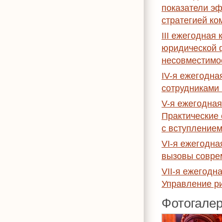
показатели эф
стратегией ко
III ежегодна
юридической 
несовместимое
IV-я ежегодн
сотрудниками 
V-я ежегодна
Практические 
с вступлением
VI-я ежегодн
вызовы соврем
VII-я ежегодн
Управление ри
Фотогале