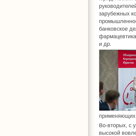
руководителе
зарубежных ко
промышленност
банковское де
фармацевтика 
и др.
применяющих 
Во-вторых, с 
высокой вовле