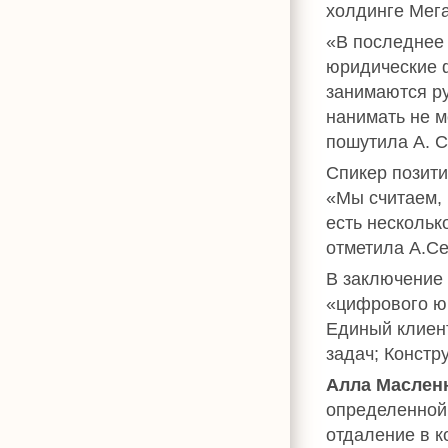
холдинге Мег
«В последнее 
юридические 
занимаются ру
нанимать не 
пошутила А. 
Спикер позити
«Мы считаем, 
есть нескольк
отметила А.С
В заключение 
«цифрового юр
Единый клиен
задач; Констр
Алла Маслен
определенной 
отдаление в к