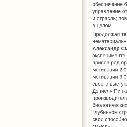
обеспечение б
управление от
и отрасль; по
в целом.
Продолжая те
нематериальн
Александр С
эксперименте 
привел ряд п
мотивации 2.0
мотивации 3.0
своего высту
Дэниеля Пинка
производитель
биологических
глубинном стр
свои способно
смысл».