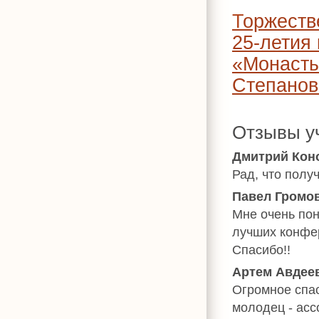
Торжественный приём в честь
25-летия
«Монасты
Степанов
Отзывы у
Дмитрий Коно
Рад, что полу
Павел Громов
Мне очень пон
лучших конфер
Спасибо!!
Артем Авдеев,
Огромное спа
молодец - ас