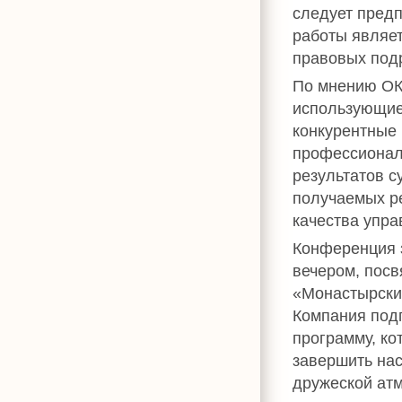
следует предп
работы являе
правовых под
По мнению ОКЮ
использующие
конкурентные 
профессионал
результатов с
получаемых ре
качества упра
Конференция 
вечером, пос
«Монастырский
Компания под
программу, ко
завершить на
дружеской ат