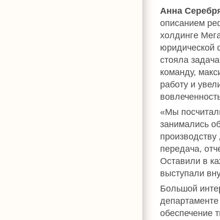
Анна Серебр
описанием ре
холдинге Мег
юридической ф
стояла задач
команду, макс
работу и увел
вовлеченность
«Мы посчитали
занимались о
производству 
передача, отч
Оставили в ка
выступали вну
Большой инте
департаменте
обеспечение т