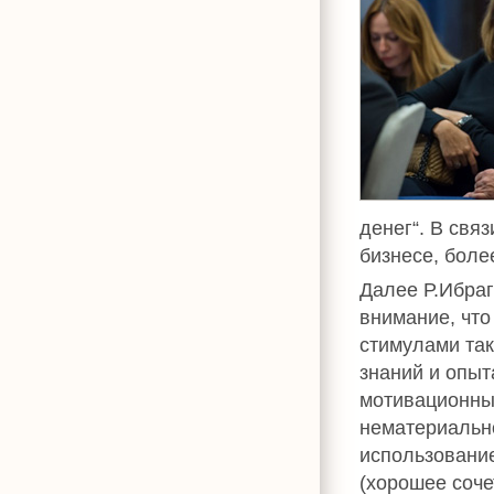
денег“. В свя
бизнесе, боле
Далее Р.Ибраг
внимание, что
стимулами так
знаний и опыт
мотивационных
нематериальн
использование
(хорошее соче