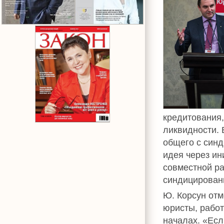
кредитования,
ликвидности. 
общего с син
идея через и
совместной ра
синдицирован
Ю. Корсун отм
юристы, рабо
началах. «Есл