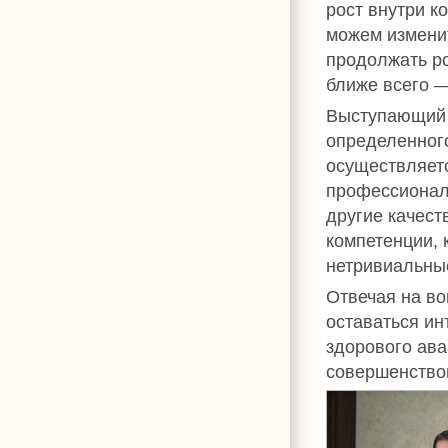
рост внутри к
можем изменит
продолжать ро
ближе всего —
Выступающий 
определенног
осуществляет
профессионал
другие качест
компетенции, 
нетривиальные
Отвечая на во
оставаться ин
здорового ава
совершенствов