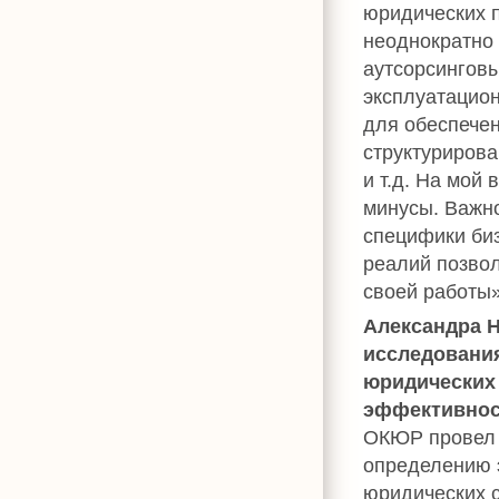
юридических 
неоднократно 
аутсорсинговы
эксплуатацио
для обеспечен
структурирова
и т.д. На мой
минусы. Важно
специфики биз
реалий позво
своей работы»
Александра 
исследовани
юридических 
эффективнос
ОКЮР провел 
определению 
юридических с