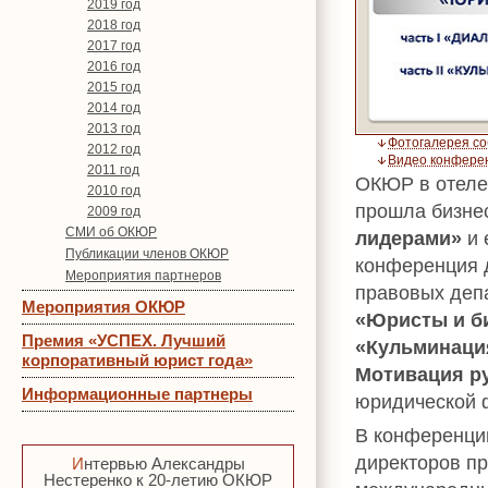
2019 год
2018 год
2017 год
2016 год
2015 год
2014 год
2013 год
Фотогалерея с
2012 год
Видео конфере
2011 год
ОКЮР в отеле
2010 год
прошла бизне
2009 год
СМИ об ОКЮР
лидерами»
и 
Публикации членов ОКЮР
конференция 
Мероприятия партнеров
правовых деп
Мероприятия ОКЮР
«Юристы и б
Премия «УСПЕХ. Лучший
«Кульминаци
корпоративный юрист года»
Мотивация р
Информационные партнеры
юридической 
В конференции
директоров пр
Интервью Александры
Нестеренко к 20-летию ОКЮР