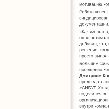
мотивацию ко
Работа успешн
синдицирован
документации
«Как известно
одно оптималь
добавил, что,
решение, когд
просто выпол
Большим собы
посещение ко
Дмитрием К
председателе
«СИБУР Холди
поделился оп
организацион
внутри компан