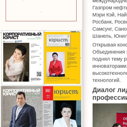
международных
Газпром нефть
Мэри Кэй, Най
Росбанк, Росв
Самсунг, Сано
Шанель, Юнил
Открывая ко
Объединения 
поднял тему р
инноваторами
высокотехнол
технологий.
Диалог ли
професси