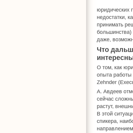
юридических п
недостатки, к
принимать реш
большинства) 
даже, возможн
Что дальш
интересн
О том, как юр
опыта работы 
Zehnder (Execu
А. Авдеев отм
сейчас сложны
растут, внешн
В этой ситуац
спикера, наи
направлением