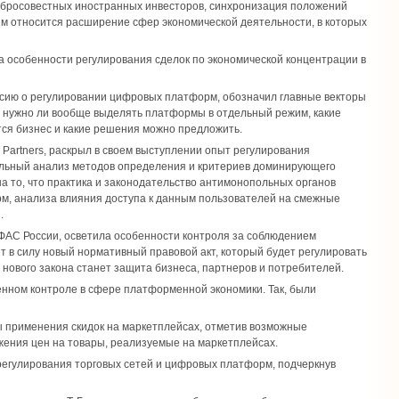
бросовестных иностранных инвесторов, синхронизация положений
ям относится расширение сфер экономической деятельности, в которых
а особенности регулирования сделок по экономической концентрации в
ссию о регулировании цифровых платформ, обозначил главные векторы
и, нужно ли вообще выделять платформы в отдельный режим, какие
тся бизнес и какие решения можно предложить.
Partners, раскрыл в своем выступлении опыт регулирования
ельный анализ методов определения и критериев доминирующего
 то, что практика и законодательство антимонопольных органов
, анализа влияния доступа к данным пользователей на смежные
.
ФАС России, осветила особенности контроля за соблюдением
т в силу новый нормативный правовой акт, который будет регулировать
ового закона станет защита бизнеса, партнеров и потребителей.
венном контроле в сфере платформенной экономики. Так, были
ы применения скидок на маркетплейсах, отметив возможные
ения цен на товары, реализуемые на маркетплейсах.
 регулирования торговых сетей и цифровых платформ, подчеркнув