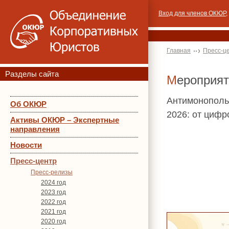
Вход для членов ОКЮР
,
Главная
Пресс-ц
Разделы сайта
Мероприя
Антимонополь
Об ОКЮР
2026: от цифр
Активы ОКЮР – Экспертные
направления
Новости
Пресс-центр
Пресс-релизы
2024 год
2023 год
2022 год
2021 год
2020 год