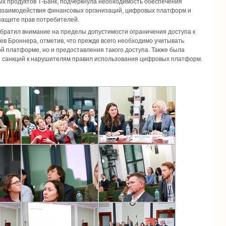
ых продуктов Т-Банк, подчеркнула необходимость обеспечения
 взаимодействия финансовых организаций, цифровых платформ и
защите прав потребителей.
обратил внимание на пределы допустимости ограничения доступа к
в Броннера, отметив, что прежде всего необходимо учитывать
ой платформе, но и предоставления такого доступа. Также была
я санкций к нарушителям правил использования цифровых платформ.