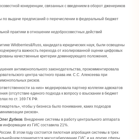
совестной конкуренции, связанных с введением в оборот дженериков
ы по выдаче предписаний о перечислении в федеральный бюджет
ьной практики в отношении недобросовестных действий
итике Wildberries&Russ, кандидата юридических наук, были освещены
подчеркнута важность перехода от изолированной оценки цифровых
зированы качественные критерии доминирующего положения,
арушения антимонопольного законодательства, прокомментировала
вательского центра частного права им. С.С. Алексеева при
тимонопольных рисков.
 ответственности за них» модерировала партнер коллегии адвокатов
ния (отсутствие единого подхода к вопросу о взыскании в бюджет
лах по ст. 169 ГК РФ.
икартель», чтобы у бизнеса было понимание, каких подходов
 минимизации рисков».
Олег Дубков
. Внедрение системы в работу центрального аппарата
ием информации из ГИС составила 21%.
ссии. В этом году состоится пилотная апробация системы в трех
 дальнейшем планируется масштабирование ГИС и на другие сферы