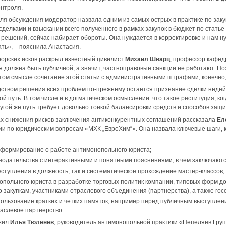
онтроля.
я обсуждения модератор назвала одним из самых острых в практике по закуп
елками и взыскании всего полученного в рамках закупок в бюджет по статье 
решений, сейчас набирает обороты. Она нуждается в корректировке и нам н
ать», – пояснила Анастасия.
орских исков раскрыл известный цивилист
Михаил Шварц
, профессор кафед
я должна быть публичной, а значит, частноправовые санкции не работают. По
этом смысле сочетание этой статьи с административными штрафами, конечно,
твом решения всех проблем по-прежнему остается признание сделки недейс
й путь. В том числе и в догматическом осмыслении: что такое реституция, ко
угой же путь требует довольно тонкой балансировки средств и способов защи
ах снижения рисков заключения антиконкурентных соглашений рассказала
Ел
и по юридическим вопросам «МХК „ЕвроХим“». Она назвала ключевые шаги, к
формирование о работе антимонопольного юриста;
нодательства с интерактивными и понятными пояснениями, в чем заключаются 
вступления в должность, так и систематическое прохождение мастер-классов,
опольного юриста в разработке торговых политик компании, типовых форм до
 закупкам, участниками отраслевого объединения (партнерства), а также гос
пользование кратких и четких памяток, например перед публичным выступлен
раслевое партнерство.
жил
Илья Тюленев
, руководитель антимонопольной практики «Пепеляев Групп