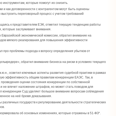
о инструментам, которые помогут их снизить.
ки и как договоренности с контрагентом могут быть оценены
и выстроить переговорный процесс с учетом требований
обращаясь к представителям ЕЭК, отметил текущую тенденцию работы
, которые заслуживают внимания.
ю Евразийской экономической комиссии, обратил внимание на
тодов мягкого реагирования для повышения эффективности
зал про проблемы подхода к вопросу определения убытков от
лькредере», обратил внимание бизнеса на риски в условиях текущего
.ю.н., осветил ключевые аспекты развития судебной практики в рамках
ую эффективность общим правилам конкуренции ЕАЭС. Так, в
ах проведения оценки состояния конкуренции по собственной
 и не влечет наложение штрафов, но может стать поводом для
ил конкуренции Суд уделяет большое внимание вопросам соблюдения
женное на неё бремя доказывания.
оды различных государств к регулированию деятельности стратегических
ов.
ормировала об основных изменениях, которые отражены в 51-ФЗ*.