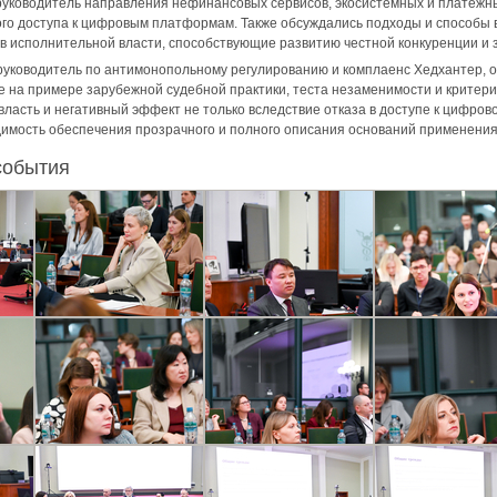
 руководитель направления нефинансовых сервисов, экосистемных и платежн
го доступа к цифровым платформам. Также обсуждались подходы и способы
 исполнительной власти, способствующие развитию честной конкуренции и 
 руководитель по антимонопольному регулированию и комплаенс Хедхантер, 
на примере зарубежной судебной практики, теста незаменимости и критерие
ласть и негативный эффект не только вследствие отказа в доступе к цифров
димость обеспечения прозрачного и полного описания оснований применени
события