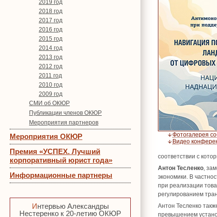
2019 год
2018 год
2017 год
2016 год
2015 год
2014 год
2013 год
2012 год
2011 год
2010 год
2009 год
СМИ об ОКЮР
Публикации членов ОКЮР
Мероприятия партнеров
Фотогалерея с
Мероприятия ОКЮР
Видео конфере
Премия «УСПЕХ. Лучший
соответствии с кото
корпоративный юрист года»
Антон Тесленко
, за
Информационные партнеры
экономики. В частно
при реализации това
регулированием тра
Интервью Александры
Антон Тесленко такж
Нестеренко к 20-летию ОКЮР
превышением устано