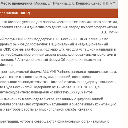
Место проведения:
Москва, ул. Ильинка, д. 6, Конгресс-центр ТПП РФ
 для членов ОКЮР)
это базовое условие для экономического и технологического развития,
овления страны и динамичного движения вперёд во всех сферах жизни.
В.В. Путин
ный форум ОКЮР при поддержке ФАС России и ЕЭК «Навигация по
фровых рынков до госзакупок. Национальный и наднациональный
нт ОКЮР, открывая Форум, подчеркнула, что для успешной навигации в
ве необходим постоянный диалог между корпоративными юристами и
то ежегодный Антимонопольный форум Объединения позволяет
бизнеса.
тнер юридической фирмы ALUMNI Partners, кандидат юридических наук,
ума в связи с вынесением судами решений, являющихся
польного законодательства. Николай отдельно подчеркнул важность
 Суда Российской Федерации от 12 марта 2026 г. № 13-П, в
антиконкурентного поведения хозяйствующих субъектов.
об изменениях в законодательстве, связанных с цифровизацией
озволили оперативно устранять нарушения и обеспечивать конкуренцию
тных векторов работы антимонопольной службы связан с
концентрации, которые совершаются финансовыми организациями с