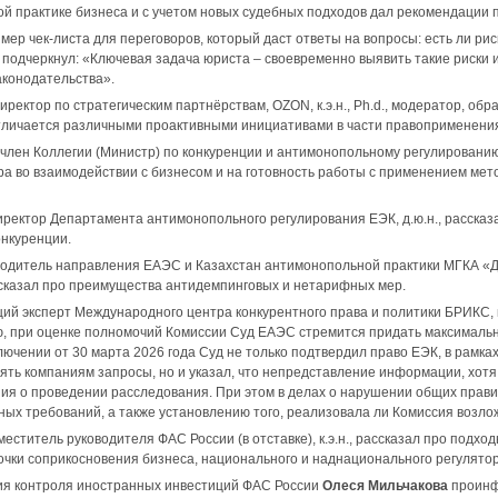
й практике бизнеса и с учетом новых судебных подходов дал рекомендации п
ер чек-листа для переговоров, который даст ответы на вопросы: есть ли рис
 подчеркнул: «Ключевая задача юриста – своевременно выявить такие риски 
аконодательства».
директор по стратегическим партнёрствам, ОZON, к.э.н., Ph.d., модератор, 
тличается различными проактивными инициативами в части правоприменения
, член Коллегии (Министр) по конкуренции и антимонопольному регулировани
ра во взаимодействии с бизнесом и на готовность работы с применением ме
директор Департамента антимонопольного регулирования ЕЭК, д.ю.н., расска
нкуренции.
оводитель направления ЕАЭС и Казахстан антимонопольной практики МГКА «Де
сказал про преимущества антидемпинговых и нетарифных мер.
щий эксперт Международного центра конкурентного права и политики БРИКС, к
, при оценке полномочий Комиссии Суд ЕАЭС стремится придать максимальн
лючении от 30 марта 2026 года Суд не только подтвердил право ЕЭК, в рамк
ять компаниям запросы, но и указал, что непредставление информации, хотя
ия о проведении расследования. При этом в делах о нарушении общих прав
ых требований, а также установлению того, реализовала ли Комиссия возло
аместитель руководителя ФАС России (в отставке), к.э.н., рассказал про подх
очки соприкосновения бизнеса, национального и наднационального регулятор
ия контроля иностранных инвестиций ФАС России
Олеся Мильчакова
проинф