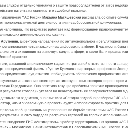
авы службы отдельно упомянул о защите правообладателей от актов недобро
ействия патента на оригинал и о судебной практике.
о управления ФАС России
Марьяна Матяшевская
рассказала об опыте служб
 от монополистической деятельности или недобросовестной конкуренции.
я напомнила, что ведомство работает над формированием правоприменител
занимающих доминирующее положение.
 Арутюнян
, директора направления по антимонопольной и регуляторной пол
и регулирования нетранзакционных цифровых платформ. В частности, была 
косистем и их влияния на рыночную силу платформ, в также были проанали
бежной практике.
тики, связанной с привлечением к административной ответственности за н
артнер юридической фирмы «Рустам Курмаев и партнеры», профессор Исследо
ор юридических наук, отметив необходимость обеспечения профилактики ан
тупление и наказание: эволюция антиконкурентных сговоров, переговоров и
тасия Тараданкина
. Она осветила текущие проблемы практики правопримене
в результате сговора) и указала на необходимость ее совершенствования в де
дставителю ведомства, она отметила «Сегодня подробно разберем ГИС «Ант
лятор, каким образом нужно провести аудит и скорректировать практики для
картель» сообщил начальник управления по борьбе с картелями ФАС России
результаты. В 2025 году доля раскрытых картелей на торгах с использован
ется внедрение ГИС «Антикартель» в работу территориальных органов ФАС Ро
ганах – Московском, Санкт-Петербургском и Новосибирском УФАС России. В