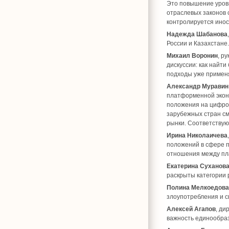
Это повышение уров
отраслевых законов 
контролируется иност
Надежда Шабанова
России и Казахстане.
Михаил Воронин
, р
дискуссии: как найт
подходы уже применя
Александр Муравин
платформенной экон
положения на цифров
зарубежных стран с
рынки. Соответству
Ирина Николаичева
положений в сфере п
отношения между пла
Екатерина Суханов
раскрыты категории 
Полина Мелкоедова
злоупотребления и с
Алексей Агапов
, ди
важность единообраз