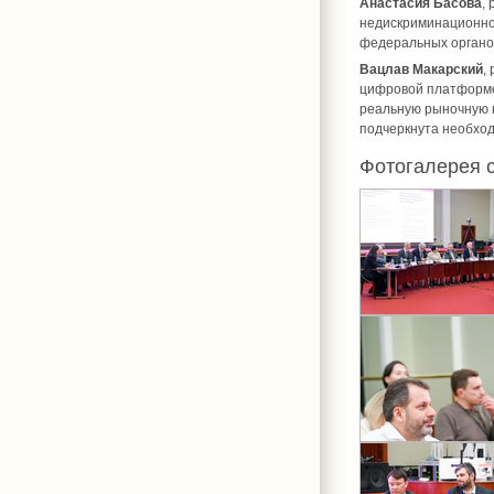
Анастасия Басова
,
недискриминационно
федеральных органов
Вацлав Макарский
,
цифровой платформе 
реальную рыночную в
подчеркнута необхо
Фотогалерея 