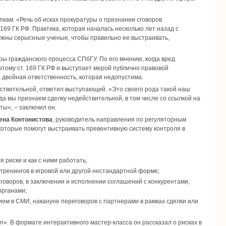
кам. «Речь об исках прокуратуры о признании сговоров
169 ГК РФ. Практика, которая началась несколько лет назад с
ужны серьезные ученые, чтобы правильно ее выстраивать,
ры гражданского процесса СПбГУ. По его мнению, когда вред
этому ст. 169 ГК РФ и выступает мерой публично правовой
 двойная ответственность, которая недопустима.
твительной, отметил выступающий. «Это своего рода такой наш
гда мы признаем сделку недействительной, в том числе со ссылкой на
ты», – заключил он.
ена Контонистова
, руководитель направления по регуляторным
оторые помогут выстраивать превентивную систему контроля в
риски и как с ними работать;
 тренингов в игровой или другой нестандартной форме;
говоров, в заключении и исполнении соглашений с конкурентами,
органами;
ием в СМИ, накануне переговоров с партнерами в рамках сделки или
». В формате интерактивного мастер-класса он рассказал о рисках в