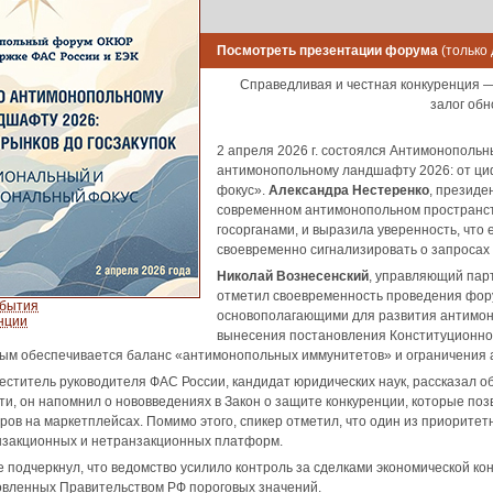
Посмотреть презентации форума
(только
Справедливая и честная конкуренция — 
залог обн
2 апреля 2026 г. состоялся Антимонополь
антимонопольному ландшафту 2026: от ци
фокус».
Александра Нестеренко
, президе
современном антимонопольном пространст
госорганами, и выразила уверенность, ч
своевременно сигнализировать о запросах 
Николай Вознесенский
, управляющий пар
отметил своевременность проведения фор
обытия
основополагающими для развития антимоно
нции
вынесения постановления Конституционного
рым обеспечивается баланс «антимонопольных иммунитетов» и ограничения 
меститель руководителя ФАС России, кандидат юридических наук, рассказал 
сти, он напомнил о нововведениях в Закон о защите конкуренции, которые п
ров на маркетплейсах. Помимо этого, спикер отметил, что один из приорите
нзакционных и нетранзакционных платформ.
е подчеркнул, что ведомство усилило контроль за сделками экономической 
вленных Правительством РФ пороговых значений.