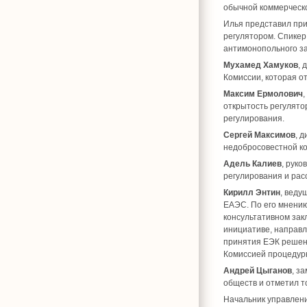
обычной коммерческо
Илья представил прим
регулятором. Спикер
антимонопольного з
Мухамед Хамуков
, 
Комиссии, которая о
Максим Ермолович
открытость регулято
регулирования.
Сергей Максимов
, 
недобросовестной ко
Адель Калиев
, рук
регулирования и рас
Кирилл Энтин
, веду
ЕАЭС. По его мнению
консультативном зак
инициативе, направл
принятия ЕЭК решен
Комиссией процедурн
Андрей Цыганов
, з
обществ и отметил т
Начальник управлен