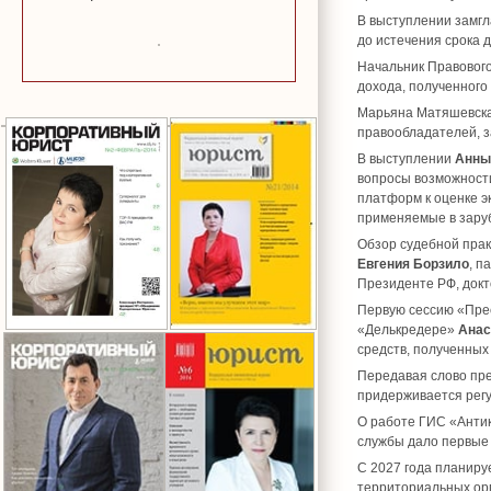
В выступлении замгл
до истечения срока д
Начальник Правовог
дохода, полученного
Марьяна Матяшевска
правообладателей, 
В выступлении
Анны
вопросы возможност
платформ к оценке э
применяемые в зару
Обзор судебной прак
Евгения Борзило
, п
Президенте РФ, докт
Первую сессию «Прес
«Делькредере»
Анас
средств, полученных 
Передавая слово пре
придерживается регу
О работе ГИС «Анти
службы дало первые 
С 2027 года планиру
территориальных ор