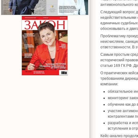
антимонопольного к
Следующий вопрос дл
недействительными сд
единичных судебных 
обосновывать и двиг
Проблематику прокур
неисчисляем, санкци
ответственности. В 
Самым простым средс
исторический правово
статью 169 ГК РФ. Др
О практических кейс
требованиям дирекци
компании:
обязательное ин
мониторинг зако
обучение как до 
участие антимон
контрагентами по
разработка и ис
вступления в от
Кейс-анализ продол