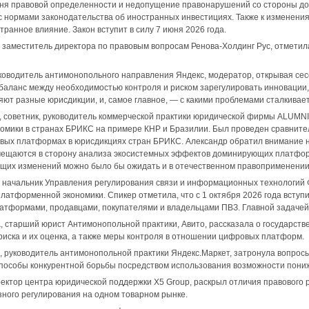
ня правовой определенности и недопущение правонарушений со стороны до
с нормами законодательства об иностранных инвестициях. Также к изменени
ранное влияние. Закон вступит в силу 7 июня 2026 года.
, заместитель директора по правовым вопросам Ренова-Холдинг Рус, отметил
уководитель антимонопольного направления Яндекс, модератор, открывая се
и баланс между необходимостью контроля и риском зарегулировать инноваци
ют разные юрисдикции, и, самое главное, — с какими проблемами сталкивае
, советник, руководитель коммерческой практики юридической фирмы ALUMNI 
омики в странах БРИКС на примере КНР и Бразилии. Был проведен сравнит
ых платформах в юрисдикциях стран БРИКС. Александр обратил внимание на
мещаются в сторону анализа экосистемных эффектов доминирующих платформ
ющих изменений можно было бы ожидать и в отечественном правоприменении
, начальник Управления регулирования связи и информационных технологий 
латформенной экономики. Спикер отметила, что с 1 октября 2026 года вступи
тформами, продавцами, покупателями и владельцами ПВЗ. Главной задачей н
а
, старший юрист Антимонопольной практики, Авито, рассказала о государст
риска и их оценка, а также меры контроля в отношении цифровых платформ.
, руководитель антимонопольной практики Яндекс.Маркет, затронула вопрос
пособы конкурентной борьбы посредством использования возможности пониж
ректор центра юридической поддержки X5 Group, раскрыл отличия правового
ного регулирования на одном товарном рынке.