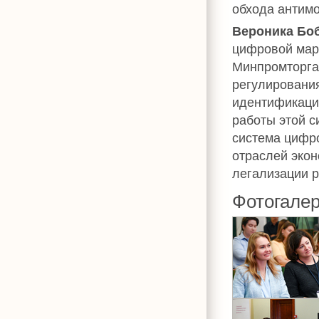
обхода антимо
Вероника Бо
цифровой мар
Минпромторга
регулировани
идентификации
работы этой с
система цифро
отраслей эко
легализации р
Фотогале