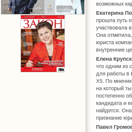
возможных ка
Екатерина П
прошла путь о
участвовала 
Она отметила,
юриста компан
внутренние це
Елена Крупск
что одним из 
для работы в 
Х5. По мнению
на который ты
постепенно об
кандидата и е
найдется. Он
признание юр
Павел Громо