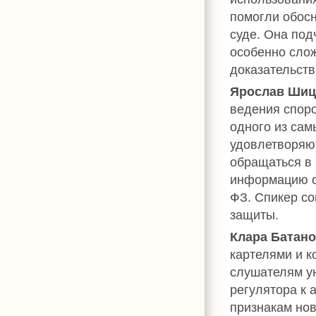
помогли обосн
суде. Она под
особенно слож
доказательств
Ярослав Шиц
ведения споро
одного из сам
удовлетворяю
обращаться в 
информацию о
ФЗ. Спикер со
защиты.
Клара Батан
картелями и к
слушателям у
регулятора к 
признакам нов