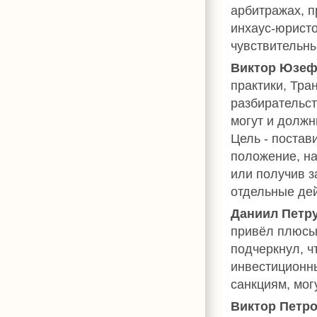
арбитражах, п
инхаус-юристо
чувствительны
Виктор Юзеф
практики, Тра
разбирательст
могут и должн
Цель - постав
положение, н
или получив 
отдельные дей
Даниил Петр
привёл плюсы
подчеркнул, ч
инвестиционн
санкциям, мог
Виктор Петр