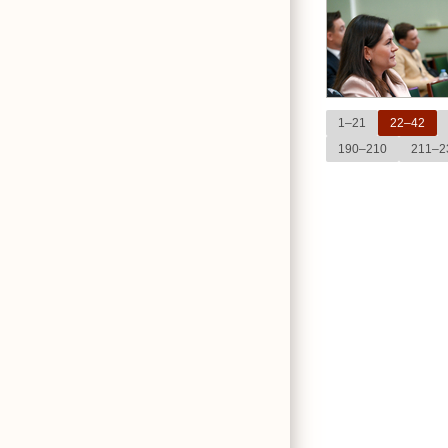
1–21
22–42
190–210
211–2