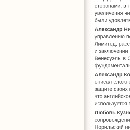
сторонами, в 
увеличения чи
были удовлетв
Александр Н
управлению п
Лимитед, расс
и заключении 
Венесуэлы в С
фундаменталь
Александр К
описал сложно
защите своих 
что английско
используется 
Любовь Кузн
сопровождения
Норильский н