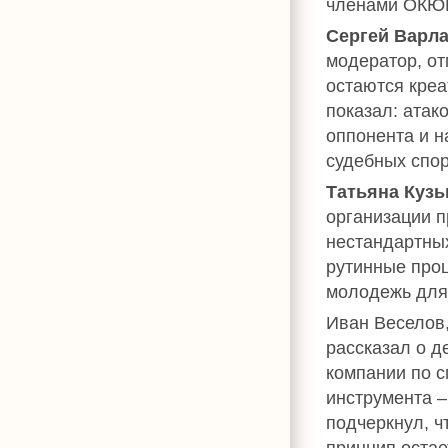
членами ОКЮ
Сергей Варл
модератор, о
остаются креа
показал: атак
оппонента и н
судебных спор
Татьяна Куз
организации п
нестандартных
рутинные проц
молодежь для
Иван Веселов,
рассказал о д
компании по с
инструмента –
подчеркнул, ч
принцип остае