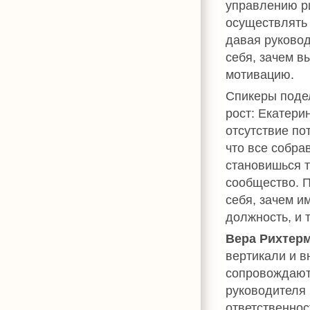
управлению ри
осуществлять 
давая руковод
себя, зачем в
мотивацию.
Спикеры подел
рост: Екатери
отсутствие по
что все собр
становишься т
сообщество. 
себя, зачем и
должность, и 
Вера Рихтер
вертикали и в
сопровождаютс
руководителя 
ответственнос