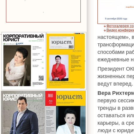
Фотогалерея с
Видео конфере
настоящем», в
трансформация
способами раб
ежедневные н
Президент О
жизненных пе
ведут вперед.
Вера Рихтер
первую сесси
тренды в разв
оставаться ил
карьеры, а ср
люди с юридич