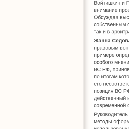
Войтишкин и 
внимание про
Обсуждая выс
собственным о
так и в арбитр
Жанна Седов
правовым воп
примере опре
особого мнени
ВС РФ, приняв
по итогам кот
его несоответ
позиция ВС Р
действенный 
современной с
Руководитель
методы оформ
использовани