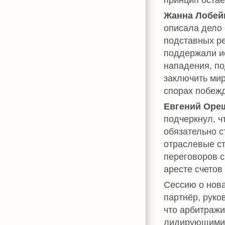
Жанна Лобей
описала дело 
подставных ре
поддержали ис
нападения, по
заключить мир
спорах побежд
Евгений Оре
подчеркнул, ч
обязательно с
отраслевые ст
переговоров с
аресте счетов
Сессию о нов
партнёр, руко
что арбитражи
лидирующими 