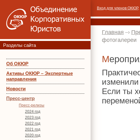
Вход для членов ОКЮР
,
Главная
Пр
фотогалереи
Разделы сайта
Меропр
Об ОКЮР
Практиче
Активы ОКЮР – Экспертные
направления
изменили
Новости
Если ты х
Пресс-центр
перемено
Пресс-релизы
2024 год
2023 год
2022 год
2021 год
2020 год