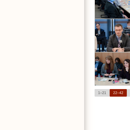
1–21
22–42