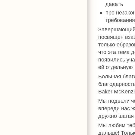
давать
про незакон
требования
Завершающий
посвящен вза
только образо
что эта тема 
появились уча
ей отдельную 
Большая благо
благодарность
Baker McKenzi
Мы подвели че
впереди нас ж
дружно шагая 
Мы любим теб
дальше! Тольк