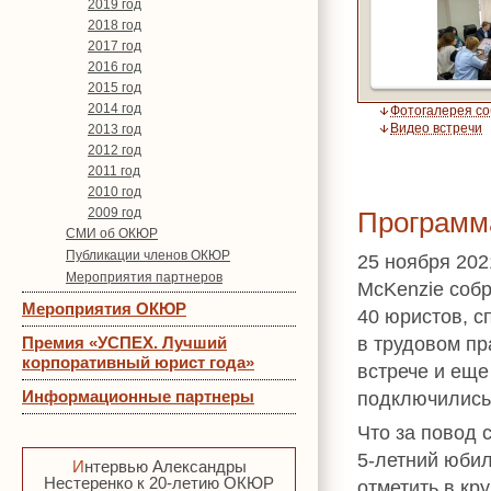
2019 год
2018 год
2017 год
2016 год
2015 год
2014 год
Фотогалерея с
Видео встречи
2013 год
2012 год
2011 год
2010 год
2009 год
Программ
СМИ об ОКЮР
Публикации членов ОКЮР
25 ноября 202
Мероприятия партнеров
McKenzie соб
Мероприятия ОКЮР
40 юристов, 
в трудовом п
Премия «УСПЕХ. Лучший
корпоративный юрист года»
встрече и еще
Информационные партнеры
подключились
Что за повод 
5-летний юбил
Интервью Александры
Нестеренко к 20-летию ОКЮР
отметить в кр