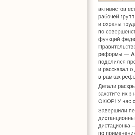
активистов ес
рабочей груп
и охраны труд
по совершенс
функций феде
Правительств
реформы —
А
поделился пр
и рассказал о
в рамках рефо
Детали раскры
захотите их з
ОКЮР! У нас 
Завершили пер
дистанционный
дистационка —
по применению