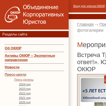
Вход для членов ОКЮР
,
Главная
Пр
фотогалереи
Разделы сайта
Меропр
Об ОКЮР
Встреча Т
Активы ОКЮР – Экспертные
направления
ответ!». 
Новости
ОКЮР
Пресс-центр
Пресс-релизы
2024 год
2023 год
2022 год
2021 год
2020 год