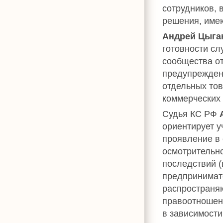
сотрудников, 
решения, име
Андрей Цыга
готовности с
сообщества о
предупрежден
отдельных тов
коммерческих 
Судья КС РФ
ориентирует у
проявление в 
осмотрительно
последствий (
предпринимате
распространя
правоотношен
в зависимости