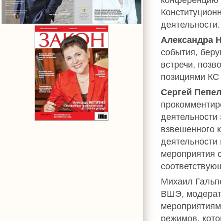
Конституцион
деятельности.
Александра 
события, беру
встречи, поз
позициями КС 
Сергей Пепе
прокомментиро
деятельности 
взвешенного 
деятельности 
мероприятия с
соответствующ
Михаил Гальп
ВШЭ, модерато
мероприятиями
режимов, кото