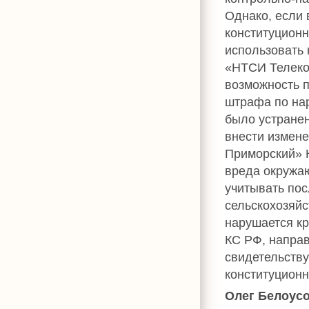
Однако, если
конституционн
использовать 
«НТСИ Телеко
возможность 
штрафа по на
было устране
внести измене
Приморский» 
вреда окружа
учитывать пос
сельскохозяйс
нарушается к
КС РФ, напра
свидетельств
конституционн
Олег Белоус