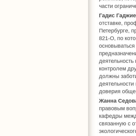
части огранич
Гадис Гаджи
отставке, пр
Петербурге, п
821-О, по кот
основываться 
предназначени
деятельность
контролем дру
должны заботи
деятельности 
доверия общес
Жанна Седов
правовым воп
кафедры межд
связанную с о
экологическог