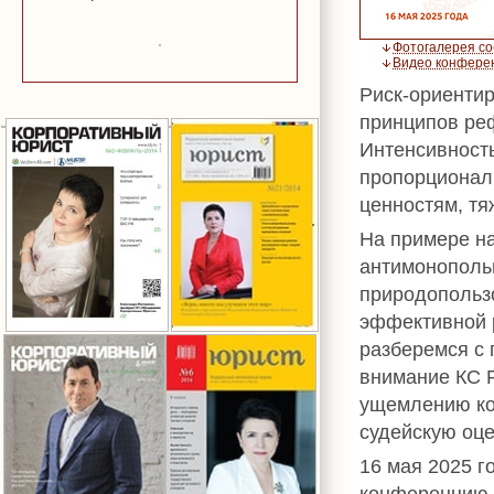
Фотогалерея с
Видео конфере
Риск-ориенти
принципов ре
Интенсивност
пропорционал
ценностям, тя
На примере н
антимонополь
природопольз
эффективной 
разберемся с 
внимание КС Р
ущемлению ко
судейскую оце
16 мая 2025 
конференцию с