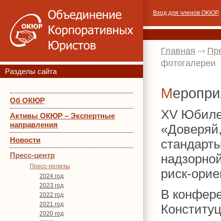
Вход для членов ОКЮР
,
Главная
Пр
фотогалереи
Разделы сайта
Меропр
Об ОКЮР
XV Юбиле
Активы ОКЮР – Экспертные
направления
«Доверяй,
Новости
стандарты
Пресс-центр
надзорной
Пресс-релизы
риск-орие
2024 год
2023 год
В конфер
2022 год
2021 год
Конститу
2020 год