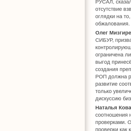
РУСАЛ, сказал
отсутствие вз
оглядки на то
обжалования.
Олег Мизгир
СИБУР, призва
контролирующ
ограничена ли
выгод принес
создания преп
РОП должна р
развитие соот
только увелич
дискуссию биз
Наталья Ков
соотношения 
проверками. О
проверки как