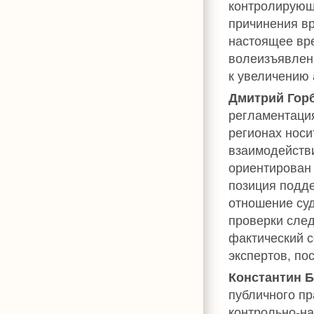
контролирующ
причинения вр
настоящее вре
волеизъявлен
к увеличению 
Дмитрий Гор
регламентаци
регионах носи
взаимодейств
ориентирован 
позиция подде
отношение суд
проверки след
фактический с
экспертов, п
Константин Б
публичного пр
контрольно-на