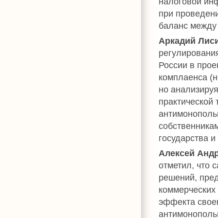
налоговой ин
при проведени
баланс между
Аркадий Лис
регулировани
России в про
комплаенса (н
но анализируя
практической 
антимонополь
собственника
государства и
Алексей Анд
отметил, что 
решений, пре
коммерческих 
эффекта свое
антимонополь