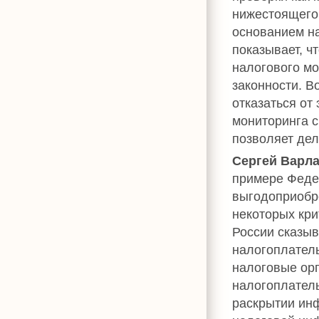
нижестоящего
основанием на
показывает, ч
налогового мо
законности. В
отказаться от
мониторинга с
позволяет дел
Сергей Варл
примере Феде
выгодоприобр
некоторых кр
России сказыв
налогоплатель
налоговые ор
налогоплатель
раскрытии ин