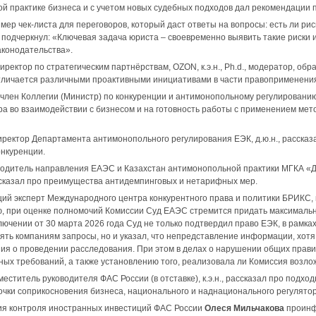
й практике бизнеса и с учетом новых судебных подходов дал рекомендации п
ер чек-листа для переговоров, который даст ответы на вопросы: есть ли рис
 подчеркнул: «Ключевая задача юриста – своевременно выявить такие риски 
аконодательства».
директор по стратегическим партнёрствам, ОZON, к.э.н., Ph.d., модератор, 
тличается различными проактивными инициативами в части правоприменения
, член Коллегии (Министр) по конкуренции и антимонопольному регулировани
ра во взаимодействии с бизнесом и на готовность работы с применением ме
директор Департамента антимонопольного регулирования ЕЭК, д.ю.н., расска
нкуренции.
оводитель направления ЕАЭС и Казахстан антимонопольной практики МГКА «Де
сказал про преимущества антидемпинговых и нетарифных мер.
щий эксперт Международного центра конкурентного права и политики БРИКС, к
, при оценке полномочий Комиссии Суд ЕАЭС стремится придать максимальн
лючении от 30 марта 2026 года Суд не только подтвердил право ЕЭК, в рамк
ять компаниям запросы, но и указал, что непредставление информации, хотя
ия о проведении расследования. При этом в делах о нарушении общих прав
ых требований, а также установлению того, реализовала ли Комиссия возло
аместитель руководителя ФАС России (в отставке), к.э.н., рассказал про подх
очки соприкосновения бизнеса, национального и наднационального регулятор
ия контроля иностранных инвестиций ФАС России
Олеся Мильчакова
проинф