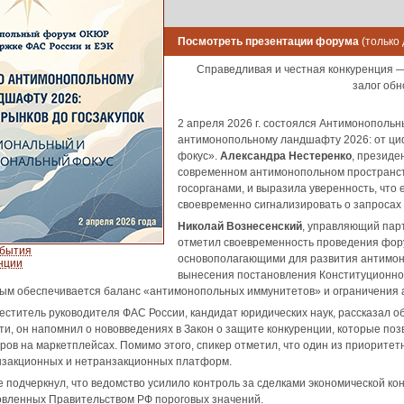
Посмотреть презентации форума
(только
Справедливая и честная конкуренция — 
залог обн
2 апреля 2026 г. состоялся Антимонополь
антимонопольному ландшафту 2026: от ци
фокус».
Александра Нестеренко
, президе
современном антимонопольном пространст
госорганами, и выразила уверенность, ч
своевременно сигнализировать о запросах 
Николай Вознесенский
, управляющий пар
отметил своевременность проведения фор
обытия
основополагающими для развития антимоно
нции
вынесения постановления Конституционного
рым обеспечивается баланс «антимонопольных иммунитетов» и ограничения 
меститель руководителя ФАС России, кандидат юридических наук, рассказал 
сти, он напомнил о нововведениях в Закон о защите конкуренции, которые п
ров на маркетплейсах. Помимо этого, спикер отметил, что один из приорите
нзакционных и нетранзакционных платформ.
е подчеркнул, что ведомство усилило контроль за сделками экономической 
вленных Правительством РФ пороговых значений.