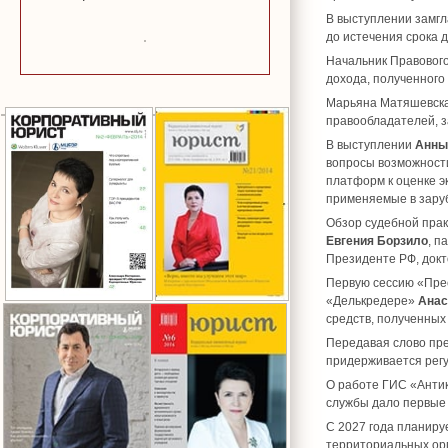
В выступлении замгл
до истечения срока д
Начальник Правовог
дохода, полученного
Марьяна Матяшевска
правообладателей, 
В выступлении
Анны
вопросы возможност
платформ к оценке э
применяемые в зару
Обзор судебной прак
Евгения Борзило
, п
Президенте РФ, докт
Первую сессию «Прес
«Делькредере»
Анас
средств, полученных 
Передавая слово пре
придерживается регу
О работе ГИС «Анти
службы дало первые 
С 2027 года планиру
территориальных ор