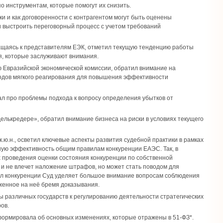
о инструментам, которые помогут их снизить.
ки и как договоренности с контрагентом могут быть оценены
и выстроить переговорный процесс с учетом требований
обращаясь к представителям ЕЭК, отметил текущую тенденцию работы
, которые заслуживают внимания.
ю Евразийской экономической комиссии, обратил внимание на
тодов мягкого реагирования для повышения эффективности
зал про проблемы подхода к вопросу определения убытков от
лькредере», обратил внимание бизнеса на риски в условиях текущего
.ю.н., осветил ключевые аспекты развития судебной практики в рамках
ую эффективность общим правилам конкуренции ЕАЭС. Так, в
ах проведения оценки состояния конкуренции по собственной
 и не влечет наложение штрафов, но может стать поводом для
ил конкуренции Суд уделяет большое внимание вопросам соблюдения
женное на неё бремя доказывания.
оды различных государств к регулированию деятельности стратегических
ов.
ормировала об основных изменениях, которые отражены в 51-ФЗ*.