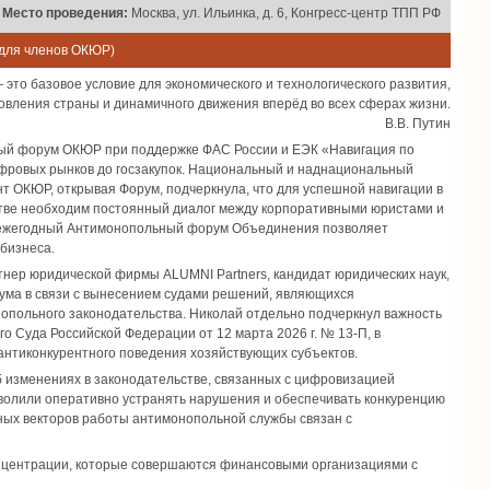
Место проведения:
Москва, ул. Ильинка, д. 6, Конгресс-центр ТПП РФ
 для членов ОКЮР)
это базовое условие для экономического и технологического развития,
овления страны и динамичного движения вперёд во всех сферах жизни.
В.В. Путин
ный форум ОКЮР при поддержке ФАС России и ЕЭК «Навигация по
фровых рынков до госзакупок. Национальный и наднациональный
нт ОКЮР, открывая Форум, подчеркнула, что для успешной навигации в
ве необходим постоянный диалог между корпоративными юристами и
то ежегодный Антимонопольный форум Объединения позволяет
бизнеса.
тнер юридической фирмы ALUMNI Partners, кандидат юридических наук,
ума в связи с вынесением судами решений, являющихся
польного законодательства. Николай отдельно подчеркнул важность
 Суда Российской Федерации от 12 марта 2026 г. № 13-П, в
антиконкурентного поведения хозяйствующих субъектов.
об изменениях в законодательстве, связанных с цифровизацией
озволили оперативно устранять нарушения и обеспечивать конкуренцию
тных векторов работы антимонопольной службы связан с
концентрации, которые совершаются финансовыми организациями с