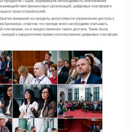
ых продуктов Т-Банк, подчеркнула необходимость обеспечения
 взаимодействия финансовых организаций, цифровых платформ и
защите прав потребителей.
обратил внимание на пределы допустимости ограничения доступа к
в Броннера, отметив, что прежде всего необходимо учитывать
ой платформе, но и предоставления такого доступа. Также была
я санкций к нарушителям правил использования цифровых платформ.