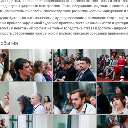
 руководитель направления нефинансовых сервисов, экосистемных и платежн
го доступа к цифровым платформам. Также обсуждались подходы и способы
 исполнительной власти, способствующие развитию честной конкуренции и 
 руководитель по антимонопольному регулированию и комплаенс Хедхантер, 
на примере зарубежной судебной практики, теста незаменимости и критерие
ласть и негативный эффект не только вследствие отказа в доступе к цифров
димость обеспечения прозрачного и полного описания оснований применени
события