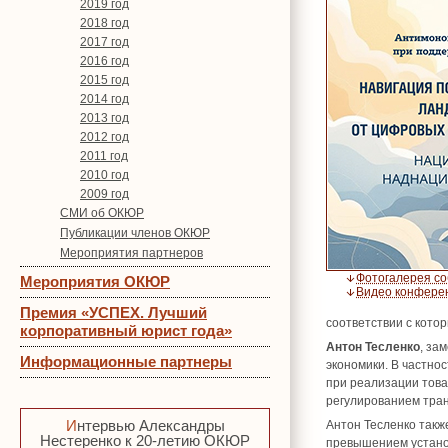
2019 год
2018 год
2017 год
2016 год
2015 год
2014 год
2013 год
2012 год
2011 год
2010 год
2009 год
СМИ об ОКЮР
Публикации членов ОКЮР
Мероприятия партнеров
Фотогалерея с
Мероприятия ОКЮР
Видео конфере
Премия «УСПЕХ. Лучший
соответствии с кото
корпоративный юрист года»
Антон Тесленко
, за
Информационные партнеры
экономики. В частно
при реализации това
регулированием тра
Интервью Александры
Антон Тесленко такж
Нестеренко к 20-летию ОКЮР
превышением устано