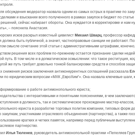
онтроля.
я обсуждения модератор назвала одним из самых острых в практике по закуп
елками и взыскании всего полученного в рамках закупок в бюджет по статье 
решений, сейчас набирает обороты. Она нуждается в корректировке и нам н
ать», – пояснила Анастасия.
орских исков раскрыл известный цивилист
Михаил Шварц
, профессор кафед
я должна быть публичной, а значит, частноправовые санкции не работают. По
этом смысле сочетание этой статьи с административными штрафами, конечно,
твом решения всех проблем по-прежнему остается признание сделки недейс
й путь. В том числе и в догматическом осмыслении: что такое реституция, ко
угой же путь требует довольно тонкой балансировки средств и способов защи
ах снижения рисков заключения антиконкурентных соглашений рассказала
Ел
и по юридическим вопросам «МХК „ЕвроХим“». Она назвала ключевые шаги, к
формирование о работе антимонопольного юриста;
нодательства с интерактивными и понятными пояснениями, в чем заключаются 
вступления в должность, так и систематическое прохождение мастер-классов,
опольного юриста в разработке торговых политик компании, типовых форм до
 закупкам, участниками отраслевого объединения (партнерства), а также гос
пользование кратких и четких памяток, например перед публичным выступлен
раслевое партнерство.
жил
Илья Тюленев
, руководитель антимонопольной практики «Пепеляев Групп