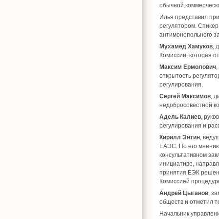
обычной коммерческо
Илья представил прим
регулятором. Спикер
антимонопольного з
Мухамед Хамуков
, 
Комиссии, которая о
Максим Ермолович
открытость регулято
регулирования.
Сергей Максимов
, 
недобросовестной ко
Адель Калиев
, рук
регулирования и рас
Кирилл Энтин
, веду
ЕАЭС. По его мнению
консультативном зак
инициативе, направл
принятия ЕЭК решен
Комиссией процедурн
Андрей Цыганов
, з
обществ и отметил т
Начальник управлен