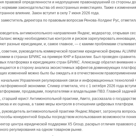
ня правовой определенности и недопущение правонарушений со стороны до
с нормами законодательства об иностранных инвестициях. Также к изменени
ранное влияние. Закон вступит в силу 7 июня 2026 года.
, заместитель директора по правовым вопросам Ренова-Холдинг Рус, отметил
уководитель антимонопольного направления Яндекс, модератор, открывая се
и баланс между необходимостью контроля и риском зарегулировать инноваци
ют разные юрисдикции, и, самое главное, — с какими проблемами сталкивае
, советник, руководитель коммерческой практики юридической фирмы ALUMNI 
омики в странах БРИКС на примере КНР и Бразилии. Был проведен сравнит
ых платформах в юрисдикциях стран БРИКС. Александр обратил внимание на
мещаются в сторону анализа экосистемных эффектов доминирующих платформ
ющих изменений можно было бы ожидать и в отечественном правоприменении
, начальник Управления регулирования связи и информационных технологий 
латформенной экономики. Спикер отметила, что с 1 октября 2026 года вступи
тформами, продавцами, покупателями и владельцами ПВЗ. Главной задачей н
а
, старший юрист Антимонопольной практики, Авито, рассказала о государст
риска и их оценка, а также меры контроля в отношении цифровых платформ.
, руководитель антимонопольной практики Яндекс.Маркет, затронула вопрос
пособы конкурентной борьбы посредством использования возможности пониж
ректор центра юридической поддержки X5 Group, раскрыл отличия правового
ного регулирования на одном товарном рынке.