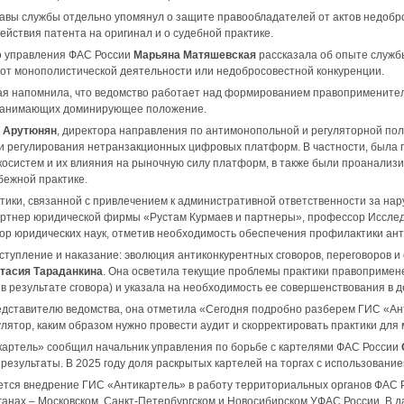
авы службы отдельно упомянул о защите правообладателей от актов недобро
ействия патента на оригинал и о судебной практике.
о управления ФАС России
Марьяна Матяшевская
рассказала об опыте служб
 от монополистической деятельности или недобросовестной конкуренции.
я напомнила, что ведомство работает над формированием правоприменител
занимающих доминирующее положение.
 Арутюнян
, директора направления по антимонопольной и регуляторной пол
и регулирования нетранзакционных цифровых платформ. В частности, была 
косистем и их влияния на рыночную силу платформ, в также были проанали
бежной практике.
тики, связанной с привлечением к административной ответственности за н
артнер юридической фирмы «Рустам Курмаев и партнеры», профессор Исследо
ор юридических наук, отметив необходимость обеспечения профилактики ан
тупление и наказание: эволюция антиконкурентных сговоров, переговоров и
тасия Тараданкина
. Она осветила текущие проблемы практики правопримене
в результате сговора) и указала на необходимость ее совершенствования в де
дставителю ведомства, она отметила «Сегодня подробно разберем ГИС «Ант
лятор, каким образом нужно провести аудит и скорректировать практики для
картель» сообщил начальник управления по борьбе с картелями ФАС России
результаты. В 2025 году доля раскрытых картелей на торгах с использован
ется внедрение ГИС «Антикартель» в работу территориальных органов ФАС Ро
ганах – Московском, Санкт-Петербургском и Новосибирском УФАС России. В