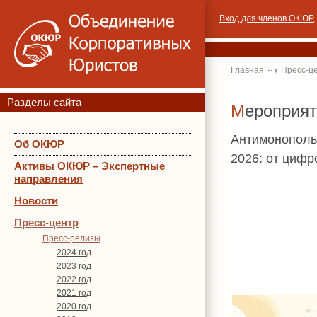
Вход для членов ОКЮР
,
Главная
Пресс-ц
Разделы сайта
Мероприя
Антимонополь
Об ОКЮР
2026: от цифр
Активы ОКЮР – Экспертные
направления
Новости
Пресс-центр
Пресс-релизы
2024 год
2023 год
2022 год
2021 год
2020 год