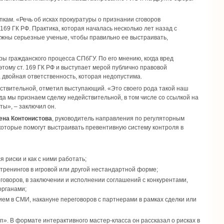
кам. «Речь об исках прокуратуры о признании сговоров
169 ГК РФ. Практика, которая началась несколько лет назад с
ужны серьезные ученые, чтобы правильно ее выстраивать,
ры гражданского процесса СПбГУ. По его мнению, когда вред
этому ст. 169 ГК РФ и выступает мерой публично правовой
 двойная ответственность, которая недопустима.
твительной, отметил выступающий. «Это своего рода такой наш
гда мы признаем сделку недействительной, в том числе со ссылкой на
ты», – заключил он.
ена Контонистова
, руководитель направления по регуляторным
оторые помогут выстраивать превентивную систему контроля в
риски и как с ними работать;
 тренингов в игровой или другой нестандартной форме;
говоров, в заключении и исполнении соглашений с конкурентами,
органами;
ием в СМИ, накануне переговоров с партнерами в рамках сделки или
». В формате интерактивного мастер-класса он рассказал о рисках в