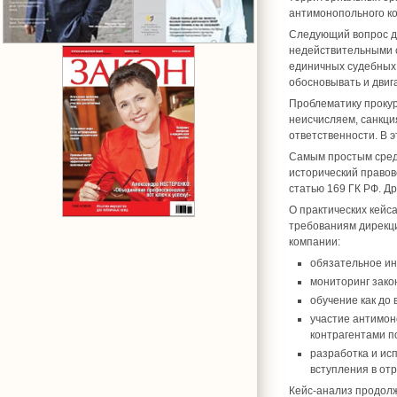
антимонопольного к
Следующий вопрос дл
недействительными сд
единичных судебных 
обосновывать и двиг
Проблематику прокур
неисчисляем, санкци
ответственности. В 
Самым простым средс
исторический правово
статью 169 ГК РФ. Др
О практических кейс
требованиям дирекци
компании:
обязательное ин
мониторинг зако
обучение как до 
участие антимон
контрагентами по
разработка и ис
вступления в от
Кейс-анализ продол