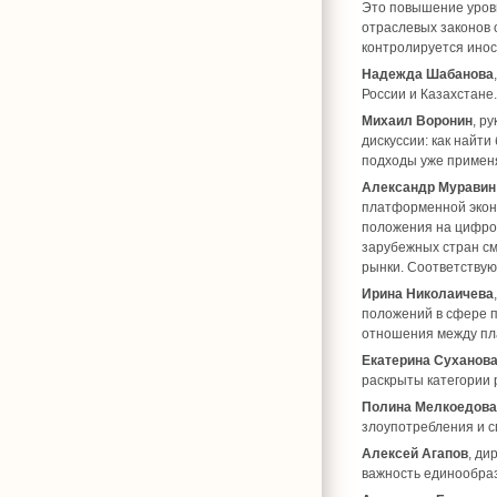
Это повышение уров
отраслевых законов 
контролируется иност
Надежда Шабанова
России и Казахстане.
Михаил Воронин
, р
дискуссии: как найт
подходы уже применя
Александр Муравин
платформенной экон
положения на цифров
зарубежных стран с
рынки. Соответству
Ирина Николаичева
положений в сфере п
отношения между пла
Екатерина Суханов
раскрыты категории 
Полина Мелкоедова
злоупотребления и с
Алексей Агапов
, ди
важность единообраз