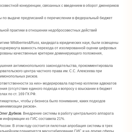
совестной конкуренции, связанных с введением в оборот дженериков
ы по выдаче предписаний о перечислении в федеральный бюджет
ьной практики в отношении недобросовестных действий
итике Wildberries&Russ, кандидата юридических наук, были освещены
подчеркнута важность перехода от изолированной оценки цифровых
зированы качественные критерии доминирующего положения,
арушения антимонопольного законодательства, прокомментировала
вательского центра частного права им. С.С. Алексеева при
тимонопольных рисков.
 ответственности за них» модерировала партнер коллегии адвокатов
ния (отсутствие единого подхода к вопросу о взыскании в бюджет
лах по ст. 169 ГК РФ.
икартель», чтобы у бизнеса было понимание, каких подходов
 минимизации рисков».
Олег Дубков
. Внедрение системы в работу центрального аппарата
ием информации из ГИС составила 21%.
ссии. В этом году состоится пилотная апробация системы в трех
 дальнейшем планируется масштабирование ГИС и на другие сферы