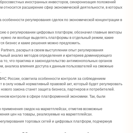
бросовестных иностранных инвесторов, синхронизация положений
ям относится расширение сфер экономической деятельности, в которых
а особенности регулирования сделок по экономической концентрации в
ссию о регулировании цифровых платформ, обозначил главные векторы
и, нужно ли вообще выделять платформы в отдельный режим, какие
тся бизнес и какие решения можно предложить.
Partners, раскрыл в своем выступлении опыт регулирования
ельный анализ методов определения и критериев доминирующего
 то, что практика и законодательство антимонопольных органов
, анализа влияния доступа к данным пользователей на смежные
.
ФАС России, осветила особенности контроля за соблюдением
т в силу новый нормативный правовой акт, который будет регулировать
ового закона станет защита бизнеса, партнеров и потребителей.
венном контроле в сфере платформенной экономики. Так, были
ы применения скидок на маркетплейсах, отметив возможные
ения цен на товары, реализуемые на маркетплейсах.
 регулирования торговых сетей и цифровых платформ, подчеркнув