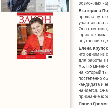
возможных ка
Екатерина П
прошла путь о
участвовала 
Она отметила,
юриста компан
внутренние це
Елена Крупск
что одним из 
для работы в 
Х5. По мнению
на который ты
постепенно об
кандидата и е
найдется. Он
признание юр
Павел Громо