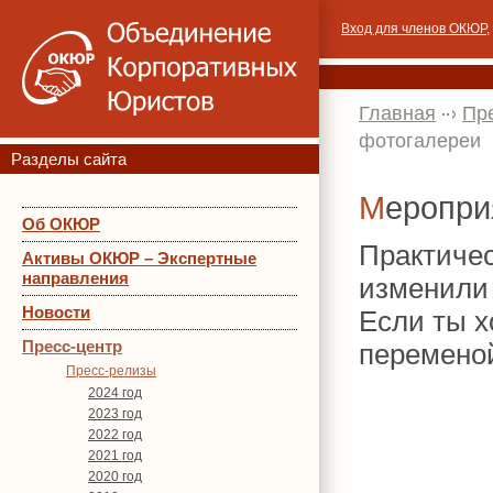
Вход для членов ОКЮР
,
Главная
Пр
фотогалереи
Разделы сайта
Меропр
Об ОКЮР
Практиче
Активы ОКЮР – Экспертные
направления
изменили
Новости
Если ты х
Пресс-центр
перемено
Пресс-релизы
2024 год
2023 год
2022 год
2021 год
2020 год