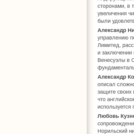
сторонами, в 
увеличения чи
были удовлетв
Александр Н
управлению п
Лимитед, расс
и заключении 
Венесуэлы в С
фундаменталь
Александр К
описал сложно
защите своих 
что английско
используется 
Любовь Кузн
сопровождения
Норильский н