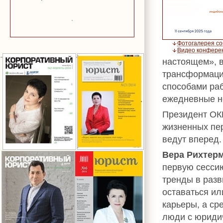
Фотогалерея с
Видео конфере
настоящем», в
трансформация
способами раб
ежедневные н
Президент О
жизненных пе
ведут вперед.
Вера Рихтер
первую сесси
тренды в разв
оставаться ил
карьеры, а ср
люди с юридич