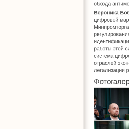
обхода антимо
Вероника Бо
цифровой мар
Минпромторга
регулировани
идентификации
работы этой с
система цифро
отраслей эко
легализации р
Фотогале