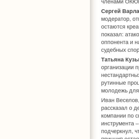
членами ОКЮ
Сергей Варл
модератор, о
остаются креа
показал: атак
оппонента и н
судебных спор
Татьяна Куз
организации п
нестандартных
рутинные проц
молодежь для
Иван Веселов,
рассказал о д
компании по с
инструмента –
подчеркнул, ч
принцип остае