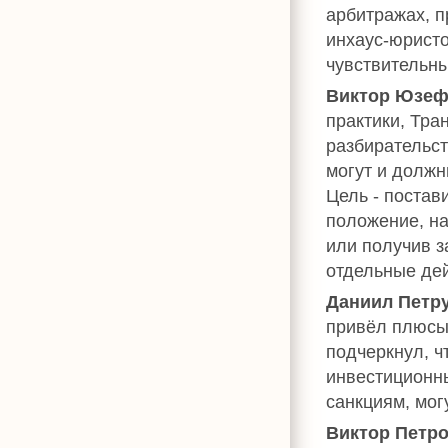
арбитражах, п
инхаус-юристо
чувствительны
Виктор Юзеф
практики, Тра
разбирательст
могут и должн
Цель - постав
положение, н
или получив 
отдельные дей
Даниил Петр
привёл плюсы
подчеркнул, ч
инвестиционн
санкциям, мог
Виктор Петр