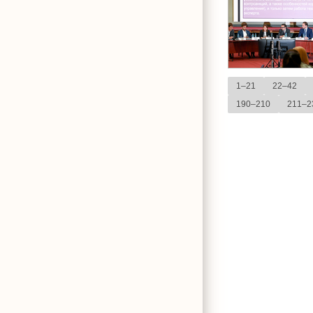
1–21
22–42
190–210
211–2