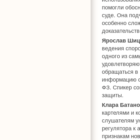
помогли обосн
суде. Она под
особенно слож
доказательств
Ярослав Шиц
ведения споро
одного из сам
удовлетворяю
обращаться в 
информацию о
ФЗ. Спикер со
защиты.
Клара Батан
картелями и к
слушателям у
регулятора к 
признакам нов