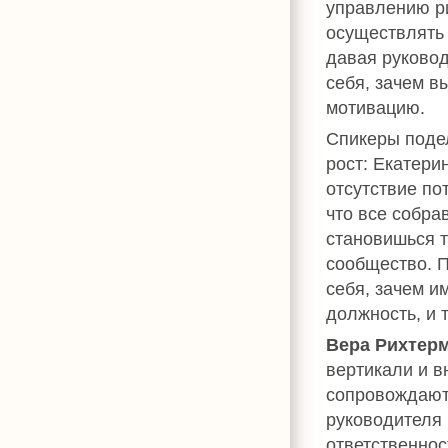
управлению ри
осуществлять 
давая руковод
себя, зачем в
мотивацию.
Спикеры подел
рост: Екатери
отсутствие по
что все собр
становишься т
сообщество. 
себя, зачем и
должность, и 
Вера Рихтер
вертикали и в
сопровождаютс
руководителя 
ответственнос