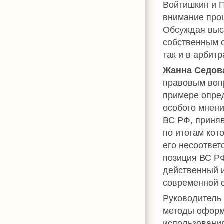
Войтишкин и 
внимание про
Обсуждая выс
собственным о
так и в арбитр
Жанна Седов
правовым воп
примере опре
особого мнени
ВС РФ, приняв
по итогам кот
его несоответ
позиция ВС Р
действенный 
современной с
Руководитель
методы оформ
использовани