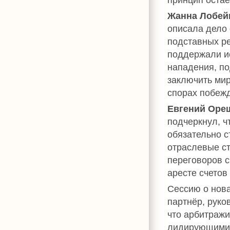
Жанна Лобей
описала дело 
подставных ре
поддержали ис
нападения, по
заключить мир
спорах побежд
Евгений Оре
подчеркнул, ч
обязательно с
отраслевые ст
переговоров с
аресте счетов
Сессию о нов
партнёр, руко
что арбитражи
лидирующими 