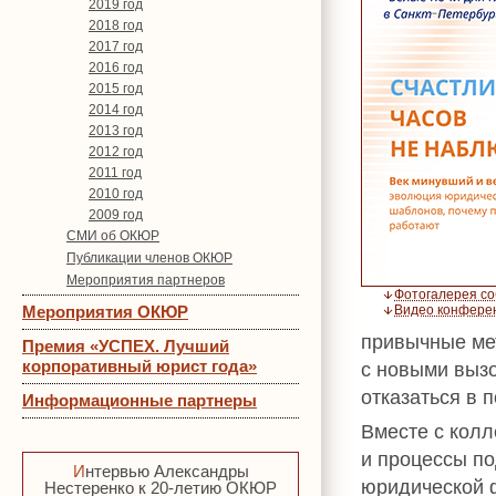
2019 год
2018 год
2017 год
2016 год
2015 год
2014 год
2013 год
2012 год
2011 год
2010 год
2009 год
СМИ об ОКЮР
Публикации членов ОКЮР
Мероприятия партнеров
Фотогалерея с
Мероприятия ОКЮР
Видео конфере
привычные ме
Премия «УСПЕХ. Лучший
корпоративный юрист года»
с новыми вызо
отказаться в 
Информационные партнеры
Вместе с колл
и процессы по
Интервью Александры
юридической ф
Нестеренко к 20-летию ОКЮР