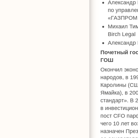
Александр 
по управл
«ГАЗПРОМ
Михаил Тим
Birch Legal
Александр 
Почетный гос
ГОШ
Окончил эконо
народов, в 19
Каролины (США
Ямайка), в 20
стандарт». В 
в инвестицион
пост CFO пар
чего 10 лет в
назначен Пре