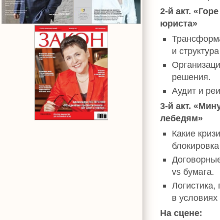
2-й акт. «Го
юриста»
Трансформа
и структур
Организаци
решения.
Аудит и ре
3-й акт. «Мин
лебедям»
Какие криз
блокировка
Договорные
vs бумага.
Логистика,
в условиях
На сцене: