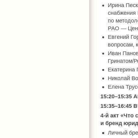
Ирина Песк
снабжения 
по методол
РАО — Цент
Евгений Го
вопросам, 
Иван Панов
Гринатом/Р
Екатерина 
Николай Во
Елена Трусо
15:20–15:35 
15:35–16:45 
4-й акт «Что
и бренд юри
Личный бре