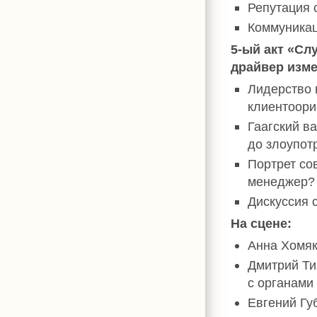
Репутация 
Коммуникац
5-ый акт «Сл
драйвер изм
Лидерство 
клиентоори
Гаагский в
до злоупот
Портрет со
менеджер?
Дискуссия 
На сцене:
Анна Хомяк
Дмитрий Ти
с органами
Евгений Гу