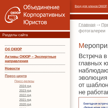
Вход для членов ОКЮР
,
Главная
Пр
фотогалереи
Разделы сайта
Меропр
Об ОКЮР
Встреча в
Активы ОКЮР – Экспертные
направления
главных ю
Новости
наблюдаю
Пресс-центр
эволюция
Пресс-релизы
от шабло
2024 год
не работа
2023 год
2022 год
2021 год
2020 год