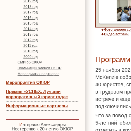
2019 год
2018 год
2017 год
2016 год
2015 год
2014 год
Фотогалерея с
Видео встречи
2013 год
2012 год
2011 год
2010 год
2009 год
Программ
СМИ об ОКЮР
Публикации членов ОКЮР
25 ноября 202
Мероприятия партнеров
McKenzie соб
Мероприятия ОКЮР
40 юристов, 
в трудовом п
Премия «УСПЕХ. Лучший
корпоративный юрист года»
встрече и еще
Информационные партнеры
подключились
Что за повод 
5-летний юбил
Интервью Александры
Нестеренко к 20-летию ОКЮР
отметить в кр