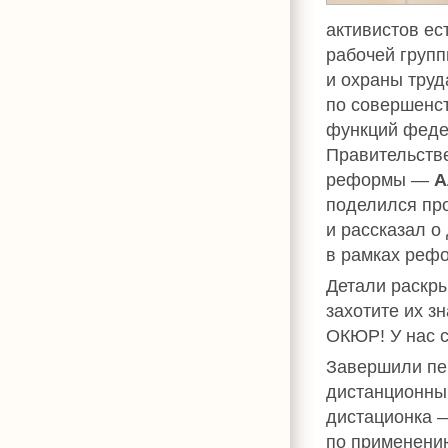
активистов ес
рабочей груп
и охраны труд
по совершенс
функций феде
Правительств
реформы —
А
поделился пр
и рассказал о
в рамках рефо
Детали раскры
захотите их з
ОКЮР! У нас 
Завершили пер
дистанционный
дистационка —
по применению