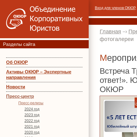
Вход для членов ОКЮР
,
Главная
Пр
фотогалереи
Разделы сайта
Меропр
Об ОКЮР
Встреча Т
Активы ОКЮР – Экспертные
направления
ответ!». 
Новости
ОКЮР
Пресс-центр
Пресс-релизы
2024 год
2023 год
2022 год
2021 год
2020 год