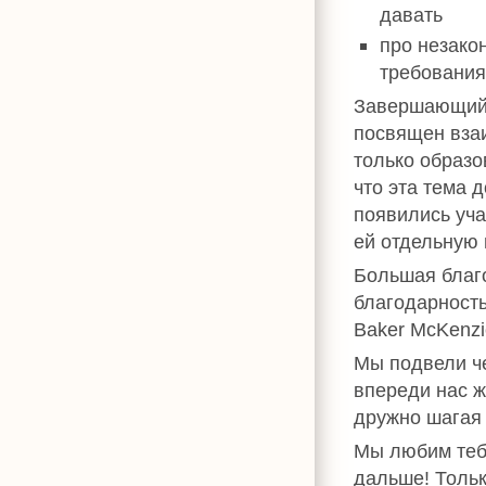
давать
про незакон
требования
Завершающий
посвящен вза
только образо
что эта тема 
появились уча
ей отдельную 
Большая благо
благодарность
Baker McKenzi
Мы подвели че
впереди нас ж
дружно шагая 
Мы любим теб
дальше! Тольк