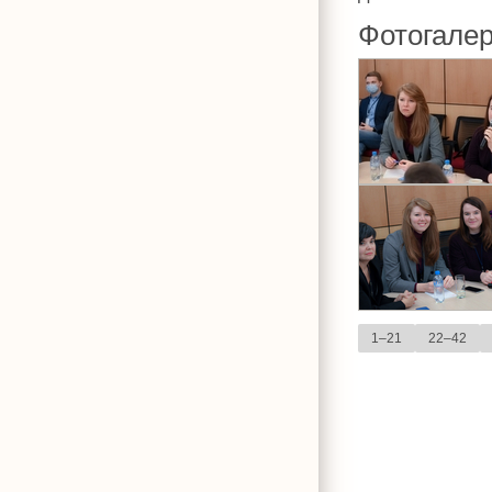
Фотогале
1–21
22–42