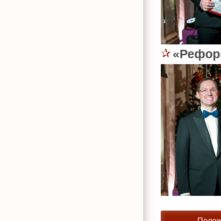
«Рефор
Полож