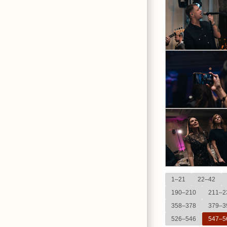
1–21
22–42
190–210
211–2
358–378
379–3
526–546
547–5