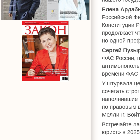
Елена Ардаб
Российской Ф
Конституции Р
продолжает чт
но одной про
Сергей Пузы
ФАС России, п
антимонопольн
времени ФАС 
У штурвала це
сочетать стро
наполнившие 
по правовым 
Меллинг, Вой
Встречайте л
юрист» в 2025