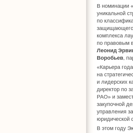
В номинации «
уникальной с
по классифика
защищающего 
комплекса ла
по правовым 
Леонид Эрви
Воробьев
, п
«Карьера года
на стратегич
и лидерских к
директор по 
РАО» и замест
закупочной д
управления з
юридической 
В этом году Э