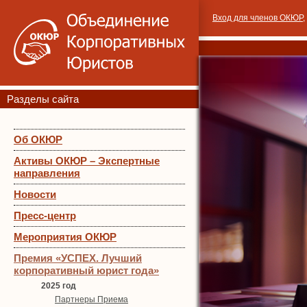
Вход для членов ОКЮР
,
Разделы сайта
Об ОКЮР
Активы ОКЮР – Экспертные
направления
Новости
Пресс-центр
Мероприятия ОКЮР
Премия «УСПЕХ. Лучший
корпоративный юрист года»
2025 год
Партнеры Приема