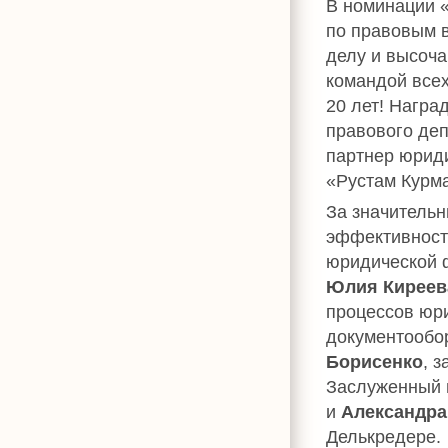
В номинации 
по правовым в
делу и высоч
командой всех
20 лет! Награ
правового деп
партнер юрид
«Рустам Курма
За значительн
эффективности
юридической 
Юлия Киреев
процессов юр
документообо
Борисенко
, 
Заслуженный 
и
Александра
Делькредере.