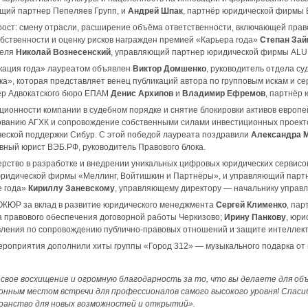
ющий партнер Пепеляев Групп, и
Андрей Шпак
, партнёр юридической фирмы
рост: смену отрасли, расширение объёма ответственности, включающей прав
бственности и оценку рисков награжден премией «Карьера года»
Степан Зай
теля
Николай Вознесенский
, управляющий партнер юридической фирмы ALUM
кация года» лауреатом объявлен
Виктор Домшенко
, руководитель отдела с
ска», которая представляет венец публикаций автора по групповым искам и 
р Адвокатского бюро ЕПАМ
Денис Архипов
и
Владимир Ефремов
, партнёр 
ционности компании в судебном порядке и снятие блокировки активов европе
ованию АГХК и сопровождение собственными силами инвестиционных проект
еской поддержки Сибур. С этой победой лауреата поздравили
Александра 
авный юрист ВЭБ.РФ, руководитель Правового блока.
ерство в разработке и внедрении уникальных цифровых юридических сервисов,
юридической фирмы «Меллинг, Войтишкин и Партнёры», и управляющий парт
е года»
Кириллу Заневскому
, управляющему директору — начальнику управ
ОКЮР за вклад в развитие юридического менеджмента
Сергей Клименко
, па
 правового обеспечения договорной работы Черкизово;
Ирину Панкову
, юр
вления по сопровождению публично-правовых отношений и защите интеллект
ероприятия дополнили хиты группы «Город 312» — музыкального подарка от
свое восхищение и огромную благодарность за то, что вы делаете для об
нным местом встречи для профессионалов самого высокого уровня! Спасиб
ранство для новых возможностей и открытий».