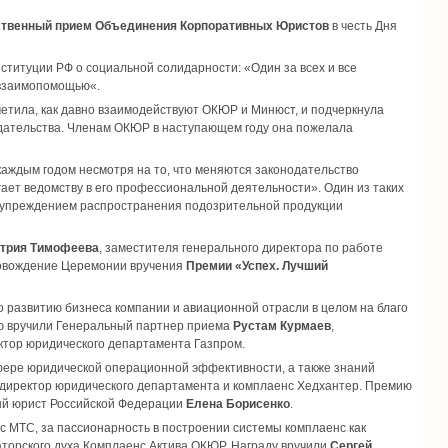
твенный прием Объединения Корпоративных Юристов
в честь Дня
ституции РФ о социальной солидарности: «Один за всех и все
 взаимопомощью«.
метила, как давно взаимодействуют ОКЮР и Минюст, и подчеркнула
дательства. Членам ОКЮР в наступающем году она пожелала
 каждым годом несмотря на то, что меняются законодательство
ает ведомству в его профессиональной деятельности». Один из таких
едупреждением распространения подозрительной продукции
трия Тимофеева
, заместителя генерального директора по работе
провождение Церемонии вручения
Премии «Успех. Лучший
о развитию бизнеса компании и авиационной отрасли в целом на благо
ию вручили Генеральный партнер приема
Рустам Курмаев
,
ектор юридического департамента Газпром.
сфере юридической операционной эффективности, а также знаний
 директор юридического департамента и комплаенс Хедхантер. Премию
ый юрист Российской Федерации
Елена Борисенко
.
нс МТС, за пассионарность в построении системы комплаенс как
аторского духа Комплаенс Актива ОКЮР. Награду вручили
Сергей