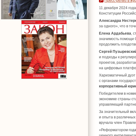
Пресс-релиз в жу
11 декабря 2024 го
Конституции Россий
Александра Нестер
за одного», что в т
Елена Ардабьева
, 
значимость помощи 
продолжить плодотв
Сергей Пузыревски
и подходы к регулир
проектов, разработа
на цифровых платфо
Харизматичный дуэт
с органами государс
корпоративный юри
Победителем в номин
экономике страны с
управляющий партне
За значительный вкл
и опыта в различны
вручала член Правл
«Реформатором год
ценного ингредиента