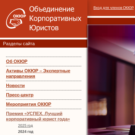
Вход для членов ОКЮР
,
Разделы сайта
Об ОКЮР
Активы ОКЮР – Экспертные
направления
Новости
Пресс-центр
Мероприятия ОКЮР
Премия «УСПЕХ. Лучший
корпоративный юрист года»
2025 год
2024 год