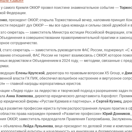
рнале «Закон»
да у самого Кремля ОКЮР провел поистине знаменательное событие —
Торжес
ской Федерации.
енко
, президент ОКЮР, открыла Торжественный вечер, напомнив принцип Кон
очности передаёт дух ОКЮР — мы все одна команда и сильны своей дружбой и
статс-секретарь — заместитель Министра юстиции Российской Федерации, от
Объединения в совершенствовании правоприменительной практики и законо
орное сотрудничество.
й
, статс-секретарь — заместитель руководителя ФАС России, подчеркнул: «С
ованию отношений, ФАС России не теряет взаимосвязь с ОКЮР, которое помог
нных ведомством и Объединением в 2024 году, — методики, связанные с пр
рмах.
 ведущих
Елены Крупской
, директора по правовым вопросам Х5 Group, и
Дми
твенной власти ГК ПИК, обеспечил волшебное настроение и виртуозное со
ст»
— главной награды корпоративных юристов.
ации «Лидер года» за лидерство и творческий подход к разрешению задач п
тала
Анна Хомякова
, директор юридического департамента Аэрофлот. Прем
р юридической фирмы «Рустам Курмаев и партнеры», и
Сергей Кузнец
, дир
ад в развитие профессии юриста путем распространения лучших практик в 
х областях права награжден премией «Развитие профессии»
Юрий Донников
,
ения ОКЮР, заместитель председателя Правления Газпромбанка, Заслуженн
а» объявлена
Лейда Лукьянова
, вице-президент по деловой этике и комплае
 корпоративной культуры и нацеленность на инновации и формирование нов