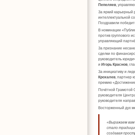
Пепеляев
, управля
За яркий карьерный 
интеллектуальной со
Поздравили победи
В номинации «Публи
против группового и
управляющий партнё
За признание несанк
сделки по финансир
руководитель юридич
и
Игорь Краснов
, гл
За инициативу и лид
Крохалев
, партнер 
премию «Достижени
Почётной Грамотой 
руководителя Центра
руководителя напра
Восторженный дух м
«Выражаем вам 
стало традицио
создавая прост