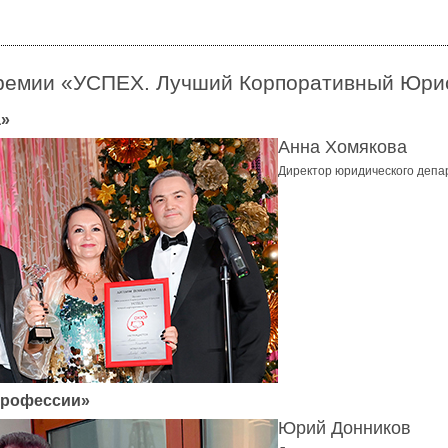
премии «УСПЕХ. Лучший Корпоративный Юрис
а»
Анна Хомякова
Директор юридического деп
профессии»
Юрий Донников