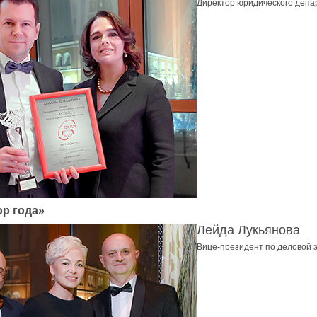
Директор юридического депа
р года»
Лейда Лукьянова
Вице-президент по деловой 