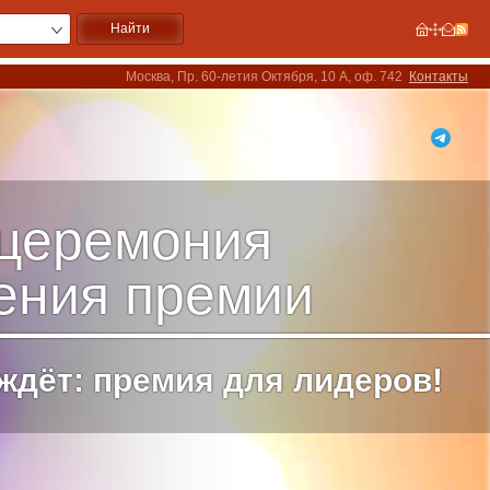
Москва, Пр. 60-летия Октября, 10 А, оф. 742
Контакты
I церемония
ения премии
ждёт: премия для лидеров!