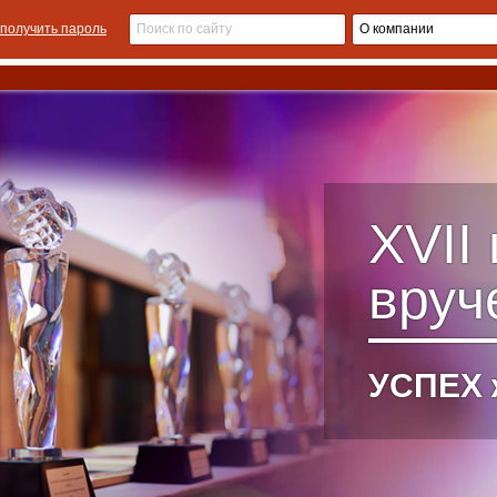
получить пароль
XVI
вруч
УСПЕХ 