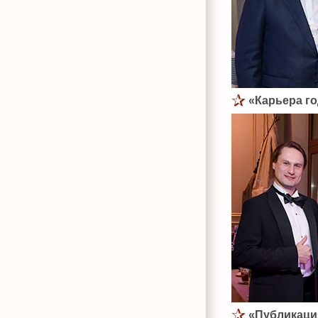
«Карьера г
«Публикаци