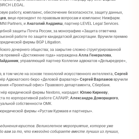
 BIRCH LEGAL.
овую работу, комплаенс, обеспечение безопасности, защиту данных,
цев
, вице-президент по правовым вопросам и комплаенс Нижфарм.
NI Partners, и
Анатолий Андрияш
, партнер LEVEL Legal Services.
удебной защиты Почта России, за монографию «Защита ответчика
серьезной работе по защите кандидатской диссертации. Вручили премию
юридической фирмы BGP Litigation.
йского дочернего общества; за закрытие сложно структурированной
ов премией «Достижение года» награждена
Алла Генералова
,
Майданник
, управляющий партнер Коллегии адвокатов «Делькредере»,
 в том числе на основе технологий искусственного интеллекта,
Сергей
нёр Адвокатского бюро «Деловой фарватер»
Сергей Варламов
вручили
ления «Проектный офис» Правового департамента, Cбербанк.
ртнёр юридической фирмы Nextons, наградил:
Юлию Кирееву
,
иста по корпоративной работе САЛАИР;
Александра Доморацкого
,
уальной собственности ОМК.
 юридической фирмы «Рустам Курмаев и партнеры».
ъединения юристов. Великолепное мероприятие, которое уже
о вам за то, что ежегодно собираете вместе лучших из лучших,