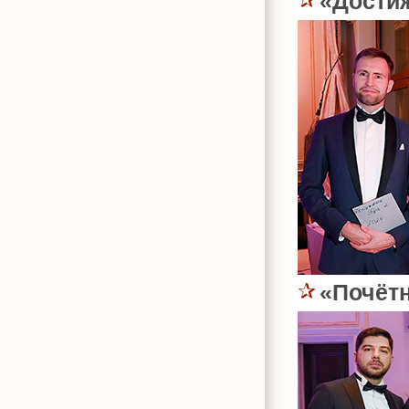
«Дости
«Почёт