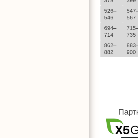
378
399
526–
547
546
567
694–
715
714
735
862–
883
882
900
Парт