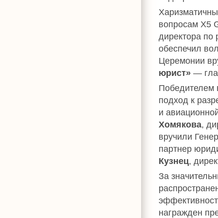
Харизматичны
вопросам Х5 
директора по 
обеспечил во
Церемонии вр
юрист»
— гла
Победителем в
подход к разр
и авиационной
Хомякова
, д
вручили Гене
партнер юрид
Кузнец
, дире
За значительн
распростране
эффективности
награжден пр