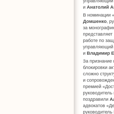
управляющий 
и
Анатолий 
В номинации 
Домшенко
, р
за монографию
представляет 
работе по защ
управляющий 
и
Владимир 
За признание 
блокировки ак
сложно струк
и сопровожде
премией «Дос
руководитель 
поздравили
А
адвокатов «Д
руководитель 