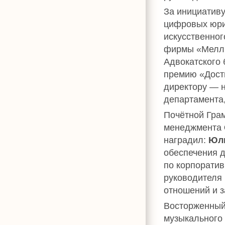
За инициативу
цифровых юрид
искусственног
фирмы «Мелли
Адвокатского
премию «Дост
директору — 
департамента,
Почётной Гра
менеджмента
наградил:
Юл
обеспечения 
по корпорати
руководителя
отношений и 
Восторженный
музыкального