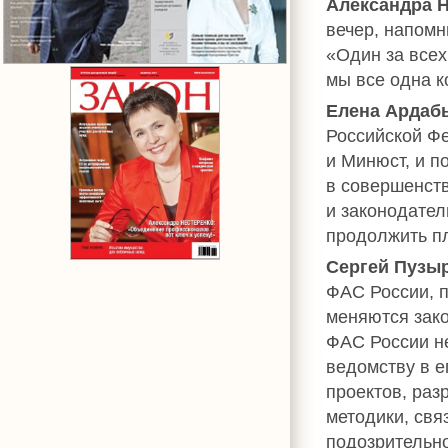
Александра 
вечер, напомн
«Один за всех
мы все одна 
Елена Ардаб
Российской Ф
и Минюст, и 
в совершенст
и законодате
продолжить п
Сергей Пузы
ФАС России, п
меняются зак
ФАС России не
ведомству в е
проектов, раз
методики, св
подозрительн