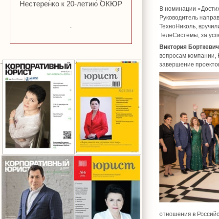
Нестеренко к 20-летию ОКЮР
В номинации «Дости
Руководитель направ
ТехноНиколь, вручил
ТелеСистемы, за усп
Виктория Борткеви
вопросам компании,
завершение проектов
отношения в Российс