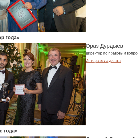
р года»
Ораз Дурдыев
Директор по правовым вопро
Интервью лауреата
е года»