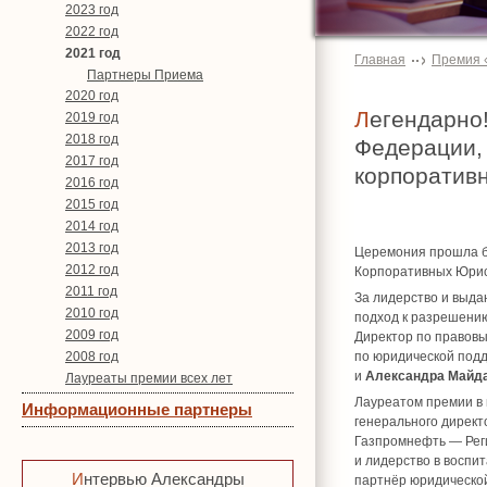
2023 год
2022 год
2021 год
Главная
Премия 
Партнеры Приема
2020 год
Легендарно! На Торжественном приеме ОКЮР, посвященному Дню Конституции Российской
2019 год
2018 год
Федерации,
2017 год
корпоратив
2016 год
2015 год
2014 год
2013 год
Церемония прошла б
2012 год
Корпоративных Юри
2011 год
За лидерство и выда
2010 год
подход к разрешению
2009 год
Директор по правов
2008 год
по юридической под
и
Александра Майд
Лауреаты премии всех лет
Лауреатом премии в
Информационные партнеры
генерального директ
Газпромнефть — Реги
и лидерство в воспи
Интервью Александры
партнёр юридическо