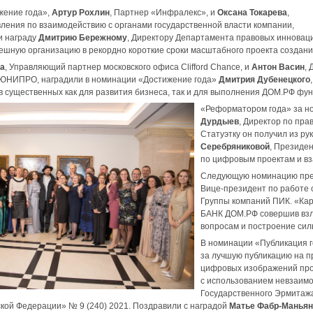
жение года»,
Артур Рохлин
, Партнер «Инфралекс», и
Оксана Токарева
,
ления по взаимодействию с органами государственной власти компании,
и награду
Дмитрию Бережному
, Директору Департамента правовых инновац
ешную организацию в рекордно короткие сроки масштабного проекта создан
ча
, Управляющий партнер московского офиса Clifford Chance, и
Антон Васин
,
 ЮНИПРО, наградили в номинации «Достижение года»
Дмитрия Дубенецкого
 существенных как для развития бизнеса, так и для выполнения ДОМ.РФ фун
«Реформатором года» за но
Дурдыев
, Директор по пра
Статуэтку он получил из ру
Серебряниковой
, Президе
по цифровым проектам и в
Следующую номинацию пр
Вице-президент по работе 
Группы компаний ПИК. «Ка
БАНК ДОМ.РФ совершив взл
вопросам и построение си
В номинации «Публикация 
за лучшую публикацию на п
цифровых изображений прои
с использованием невзаим
Государственного Эрмита
кой Федерации» № 9 (240) 2021. Поздравили с наградой
Матье Фабр-Маньян