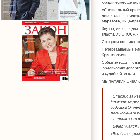
юридического департ
«Специальный приз» 
директор по юридиче
Муратова
, Вице-пре
Звучно, живо, с чув
власти, X5 GROUP, и
Со сцены поприветс
Непередаваемые эмо
Кристовскими.
Событие года — един
юридических департа
и судебной власти.
Мы получили шквал б
«Спасибо за не
держите марку 
ведущих! Отлич
магическим обр
в полном востор
«Вечер удался! 
«Все было прос