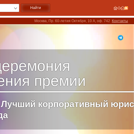
Москва, Пр. 60-летия Октября, 10 А, оф. 742
Контакты
 церемония
ения премии
 Лучший корпоративный юрис
да