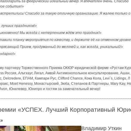
благодарить за феерический идеальный вечер. Я впечатлен очень. Спасибо
ное событие!»
встретились! Спасибо за такую отличную организацию. Я жалею только о
з лучших праздников!»
ыкновенно! Мы всегда с нетерпением ждём это праздник!»
тавили планку мероприятия по качеству, и держите её на отменном уровн
трясающий Прием, продуманный до мелочей и, как всегда, уникальный!»
ндарно!»
му партнеру Торжественного Приема ОКЮР юридической фирме «Рустам Кур
ress Россия, Альтхаус Лигал, Амвэй Антимонопольное консультирование, Ашан
 Delcredere, ЕПАМ, Кампари Рус, Clifford Chance, Кока Кола, Levi`s, Lidings
ракс, Moet Henessy, Монастырский, Зюба, Степанов & Партнеры, Mary Kay, Не
, Avon, Юнилевер, Юнипро и гостям за замечательный вечер!
премии «УСПЕХ. Лучший Корпоративный Юрис
а»
Владимир Уткин