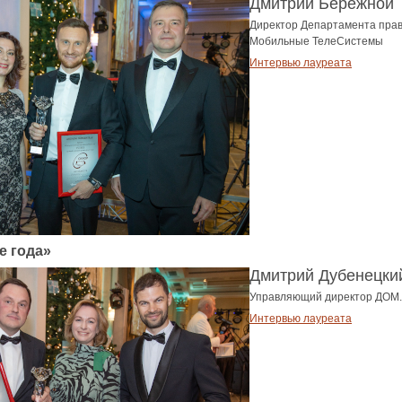
Дмитрий Бережной
Директор Департамента прав
Мобильные ТелеСистемы
Интервью лауреата
е года»
Дмитрий Дубенецки
Управляющий директор ДОМ
Интервью лауреата