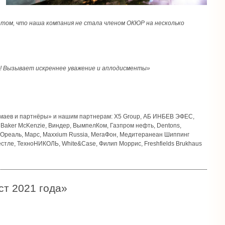
 том, что наша компания не стала членом ОКЮР на несколько
е! Вызывает искреннее уважение и аплодисменты»
маев и партнёры» и нашим партнерам: X5 Group, АБ ИНБЕВ ЭФЕС,
, Baker McKenzie, Виндер, ВымпелКом, Газпром нефть, Dentons,
, Л Ореаль, Марс, Maxxium Russia, МегаФон, Медитеранеан Шиппинг
стле, ТехноНИКОЛЬ, White&Case, Филип Моррис, Freshfields Brukhaus
т 2021 года»