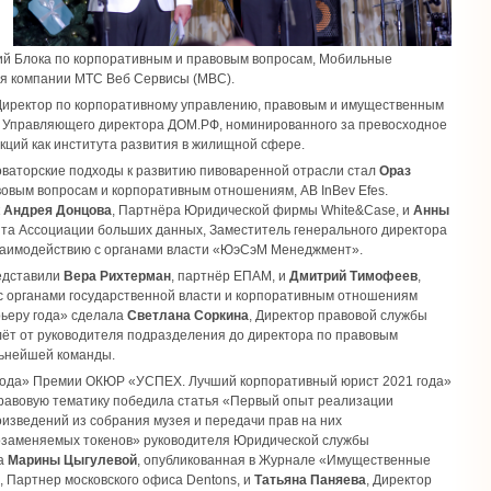
ий Блока по корпоративным и правовым вопросам, Мобильные
ия компании MТС Веб Сервисы (МВС).
 Директор по корпоративному управлению, правовым и имущественным
, Управляющего директора ДОМ.РФ, номинированного за превосходное
кций как института развития в жилищной сфере.
ваторские подходы к развитию пивоваренной отрасли стал
Ораз
вовым вопросам и корпоративным отношениям, AB InBev Efes.
к
Андрея Донцова
, Партнёра Юридической фирмы White&Сase, и
Анны
нта Ассоциации больших данных, Заместитель генерального директора
заимодействию с органами власти «ЮэСэМ Менеджмент».
едставили
Вера Рихтерман
, партнёр ЕПАМ, и
Дмитрий Тимофеев
,
с органами государственной власти и корпоративным отношениям
рьеру года» сделала
Светлана Соркина
, Директор правовой службы
ёт от руководителя подразделения до директора по правовым
льнейшей команды.
года» Премии ОКЮР «УСПЕХ. Лучший корпоративный юрист 2021 года»
равовую тематику победила статья «Первый опыт реализации
зведений из собрания музея и передачи прав на них
озаменяемых токенов» руководителя Юридической службы
жа
Марины Цыгулевой
, опубликованная в Журнале «Имущественные
, Партнер московского офиса Dentons, и
Татьяна Паняева
, Директор