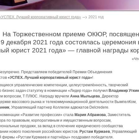
«УСПЕХ. Лучший корпоративный юрист года»
2021 год
 9 декабря 2021 года состоялась церемония
ный юрист 2021 года» — главной награды к
«Чт
езупречно. Представляем победителей Премии Объединения
стов
«УСПЕХ. Лучший корпоративный юрист года»
!
ющиеся управленческие компетенции, целеустремлённость, творческий
 бизнес задач статуэтку в номинации «Лидер года» получил
Владимир Уткин
ым вопросам, Т ПЛЮС. Награду вручили
Анна Мыльцева
, Директор
держке массового рынка и телекоммуникационной деятельности ВымпелКом,
анник
, Управляющий партнер Коллегии адвокатов Delcredere.
 номинации «Развитие профессии» стала
Мария Абрамова
, Заместитель
ора по правовым, корпоративным и имущественным вопросам,
ональные продажи, за вклад в сплочение юридического сообщества
тании нового поколения российских юристов.
Рустам Курмаев
, Управляющий
й фирмы «Рустам Курмаев и партнёры» поздравил победителя.