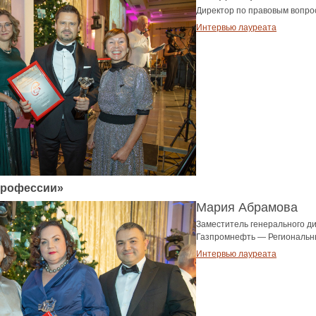
Директор по правовым вопр
Интервью лауреата
профессии»
Мария Абрамова
Заместитель генерального д
Газпромнефть — Региональн
Интервью лауреата