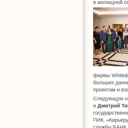
в жилищной с
фирмы White&
больших данн
проектам и в
Следующую н
и
Дмитрий Т
государствен
ПИК. «Карьер
службы БАНК 