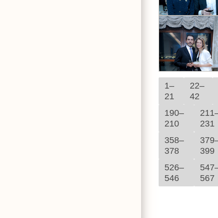
1–
22–
21
42
190–
211
210
231
358–
379
378
399
526–
547
546
567