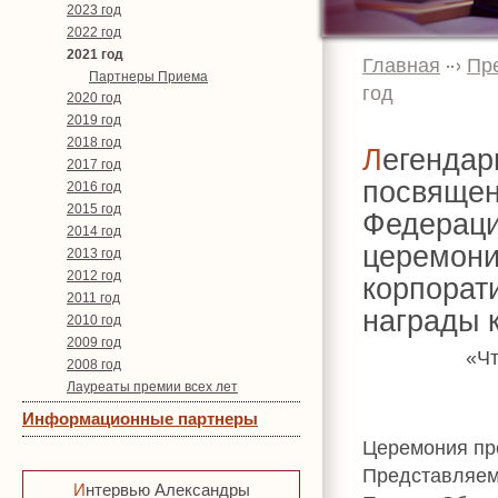
2023 год
2022 год
2021 год
Главная
Пр
Партнеры Приема
год
2020 год
2019 год
2018 год
Легендарно! На Торжественном приеме ОКЮР,
2017 год
посвящен
2016 год
2015 год
Федераци
2014 год
церемони
2013 год
2012 год
корпорат
2011 год
награды 
2010 год
2009 год
«Чт
2008 год
Лауреаты премии всех лет
Информационные партнеры
Церемония пр
Представляем
Интервью Александры