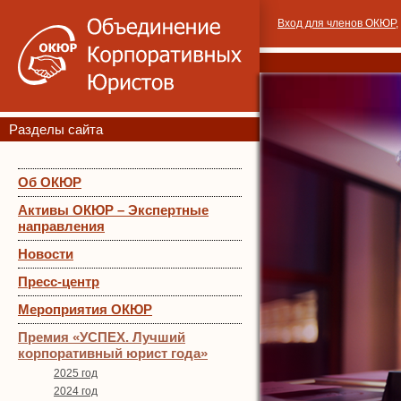
Вход для членов ОКЮР
,
Разделы сайта
Об ОКЮР
Активы ОКЮР – Экспертные
направления
Новости
Пресс-центр
Мероприятия ОКЮР
Премия «УСПЕХ. Лучший
корпоративный юрист года»
2025 год
2024 год