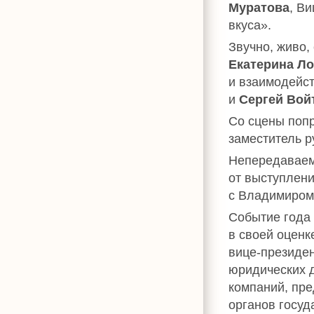
Муратова
, В
вкуса».
Звучно, живо,
Екатерина Л
и взаимодейст
и
Сергей Вой
Со сцены поп
заместитель 
Непередаваем
от выступлен
с Владимиром
Событие года
в своей оценк
вице-президен
юридических 
компаний, пр
органов госуд