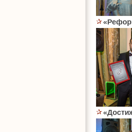
«Рефор
«Дости