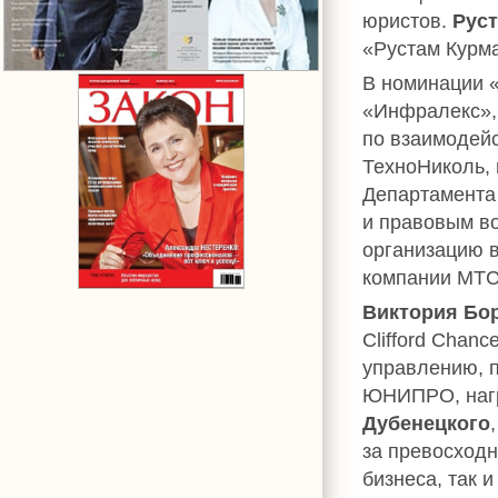
юристов.
Рус
«Рустам Курм
В номинации 
«Инфралекс»,
по взаимодейс
ТехноНиколь,
Департамента
и правовым в
организацию в
компании MТС
Виктория Бо
Clifford Chanc
управлению, 
ЮНИПРО, нагр
Дубенецкого
за превосходн
бизнеса, так 