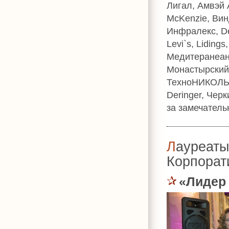
Лигал, Амвэй 
McKenzie, Вин
Инфралекс, De
Levi`s, Liding
Медитеранеан
Монастырский,
ТехноНИКОЛЬ, 
Deringer, Чер
за замечатель
Лауреаты премии «УСПЕХ. Лучший
Корпорат
«Лидер 