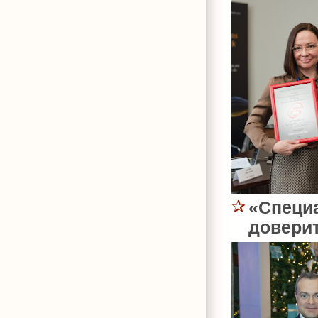
«Специа
доверит