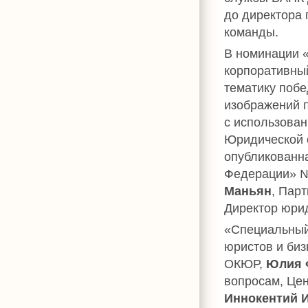
до директора
команды.
В номинации 
корпоративны
тематику поб
изображений п
с использова
Юридической 
опубликованн
Федерации» №
Маньян
, Пар
Директор юрид
«Специальный 
юристов и биз
ОКЮР,
Юлия 
вопросам, Це
Иннокентий 