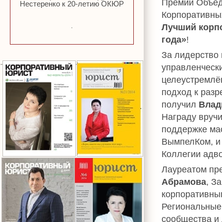
Премии Объе
Нестеренко к 20-летию ОКЮР
Корпоративн
Лучший корп
года»
!
За лидерство
управленчески
целеустремлён
подход к разр
получил
Влад
Награду вруч
поддержке ма
ВымпелКом, 
Коллегии адво
Лауреатом пр
Абрамова
, З
корпоративны
Региональные 
сообщества и 